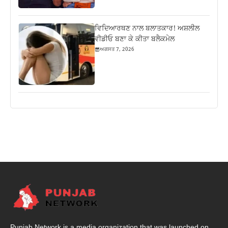
ਵਿਦਿਆਰਥਣ ਨਾਲ ਬਲਾਤਕਾਰ! ਅਸ਼ਲੀਲ
ਵੀਡੀਓ ਬਣਾ ਕੇ ਕੀਤਾ ਬਲੈਕਮੇਲ
ਅਗਸਤ 7, 2026
Punjab Network is a media organization that was launched on