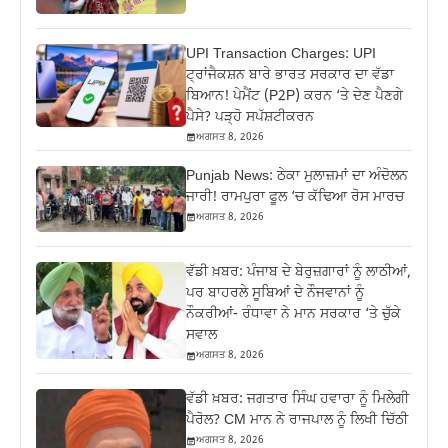
UPI Transaction Charges: UPI
ਟ੍ਰਾਂਜੈਕਸ਼ਨ ਬਾਰੇ ਭਾਰਤ ਸਰਕਾਰ ਦਾ ਵੱਡਾ
ਬਿਆਨ! ਪੇਮੈਂਟ (P2P) ਕਰਨ ‘ਤੇ ਦੇਣ ਪੈਣਗੇ
ਪੈਸੇ? ਪੜ੍ਹੋ ਸਪੱਸ਼ਟੀਕਰਨ
ਅਗਸਤ 8, 2026
Punjab News: ਠੇਕਾ ਮੁਲਾਜ਼ਮਾਂ ਦਾ ਅੰਦੋਲਨ
ਜਾਰੀ! ਰਾਮਪੁਰਾ ਫੂਲ ‘ਚ ਕੱਢਿਆ ਰੋਸ ਮਾਰਚ
ਅਗਸਤ 8, 2026
ਵੱਡੀ ਖ਼ਬਰ: ਪੰਜਾਬ ਦੇ ਬੇਰੁਜ਼ਗਾਰਾਂ ਨੂੰ ਲਾਠੀਆਂ,
ਪਰ ਬਾਹਰਲੇ ਸੂਬਿਆਂ ਦੇ ਨੌਜਵਾਨਾਂ ਨੂੰ
ਨੌਕਰੀਆਂ- ਰੰਧਾਵਾ ਨੇ ਮਾਨ ਸਰਕਾਰ ‘ਤੇ ਚੁੱਕੇ
ਸਵਾਲ
ਅਗਸਤ 8, 2026
ਵੱਡੀ ਖ਼ਬਰ: ਜਗਤਾਰ ਸਿੰਘ ਹਵਾਰਾ ਨੂੰ ਮਿਲੇਗੀ
ਪੈਰੋਲ? CM ਮਾਨ ਨੇ ਰਾਜਪਾਲ ਨੂੰ ਲਿਖੀ ਚਿੱਠੀ
ਅਗਸਤ 8, 2026