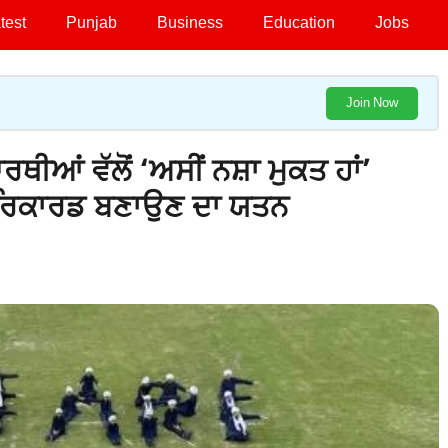
test
Punjab
Business
Education
Jobs
Join Now
ਆਂ ਵੱਲੋਂ ‘ਅਸੀਂ ਨਸ਼ਾ ਮੁਕਤ ਹਾਂ’
 ਰਿਕਾਰਡ ਬਣਾਉਣ ਦਾ ਯਤਨ