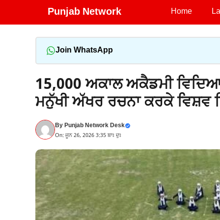
Skip
Punjab Network
Home
La
to
content
Join WhatsApp
15,000 ਅਕਾਲ ਅਕੈਡਮੀ ਵਿਦਿਆਰਥੀ
ਮਨੁੱਖੀ ਅੱਖਰ ਰਚਨਾ ਕਰਕੇ ਵਿਸ਼ਵ
By
Punjab Network Desk
On: ਜੂਨ 26, 2026 3:35 ਬਾਃ ਦੁਃ