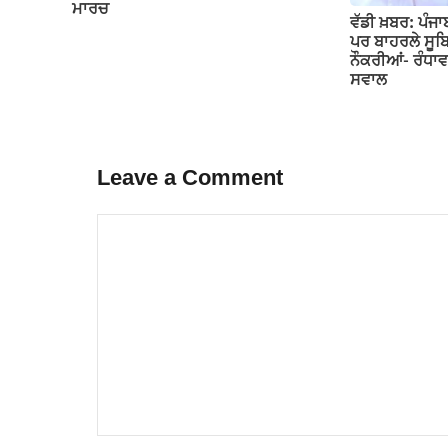
ਮਾਰਚ
ਵੱਡੀ ਖ਼ਬਰ: ਪੰਜਾਬ
ਪਰ ਬਾਹਰਲੇ ਸੂਬਿਆ
ਨੌਕਰੀਆਂ- ਰੰਧਾਵਾ
ਸਵਾਲ
Leave a Comment
Comment