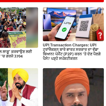
UPI Transaction Charges: UPI
ਟ੍ਰਾਂਜੈਕਸ਼ਨ ਬਾਰੇ ਭਾਰਤ ਸਰਕਾਰ ਦਾ ਵੱਡਾ
ਕੇਲ ਲਾਗੂ’ ਕਰਵਾਉਣ ਲਈ
ਬਿਆਨ! ਪੇਮੈਂਟ (P2P) ਕਰਨ ‘ਤੇ ਦੇਣ ਪੈਣਗੇ
ਡ ‘ਚ ਗਰਜੇ 3704
ਪੈਸੇ? ਪੜ੍ਹੋ ਸਪੱਸ਼ਟੀਕਰਨ