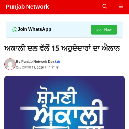
Skip
Punjab Network
Me
to
content
Join WhatsApp
Join Now
ਅਕਾਲੀ ਦਲ ਵੱਲੋਂ 15 ਅਹੁਦੇਦਾਰਾਂ ਦਾ ਐਲਾਨ
By
Punjab Network Desk
On: ਫਰਵਰੀ 19, 2026 7:11 ਬਾਃ ਦੁਃ