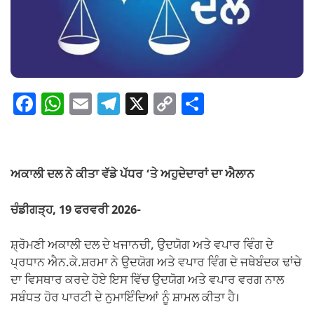
F
W
E
T
X
C
S
a
h
m
el
o
h
c
at
ail
e
p
ar
e
s
gr
y
e
ਅਕਾਲੀ ਦਲ ਨੇ ਕੀਤਾ ਵੱਡੇ ਪੱਧਰ ‘ਤੇ ਅਹੁਦੇਦਾਰਾਂ ਦਾ ਐਲਾਨ
b
A
a
Li
o
p
m
n
ਚੰਡੀਗੜ੍ਹ, 19 ਫਰਵਰੀ 2026-
o
p
k
ਸ਼੍ਰੋਮਣੀ ਅਕਾਲੀ ਦਲ ਦੇ ਖਜਾਨਚੀ, ਉਦਯੋਗ ਅਤੇ ਵਪਾਰ ਵਿੰਗ ਦੇ
k
ਪ੍ਰਧਾਨ ਐਨ.ਕੇ.ਸ਼ਰਮਾ ਨੇ ਉਦਯੋਗ ਅਤੇ ਵਪਾਰ ਵਿੰਗ ਦੇ ਜਥੇਬੰਦਕ ਢਾਂਚੇ
ਦਾ ਵਿਸਥਾਰ ਕਰਦੇ ਹੋਏ ਇਸ ਵਿੱਚ ਉਦਯੋਗ ਅਤੇ ਵਪਾਰ ਵਰਗ ਨਾਲ
ਸਬੰਧਤ ਹੋਰ ਪਾਰਟੀ ਦੇ ਨੁਮਾਇੰਦਿਆਂ ਨੂੰ ਸ਼ਾਮਲ ਕੀਤਾ ਹੈ।