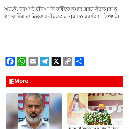
ਐਨ.ਕੇ. ਸ਼ਰਮਾ ਨੇ ਦੱਸਿਆ ਕਿ ਰਵਿੰਦਰ ਕੁਮਾਰ ਗਰਗ ਕੋਟਕਪੁਰਾ ਨੂੰ
ਵਪਾਰ ਵਿੰਗ ਦਾ ਜ਼ਿਲ੍ਹਾ ਫਰੀਦਕੋਟ ਦਾ ਪ੍ਰਧਾਨ ਬਣਾਇਆ ਗਿਆ ਹੈ।
F
W
E
T
X
C
S
a
h
m
el
o
h
c
at
ail
e
p
ar
More
e
s
gr
y
e
b
A
a
Li
o
p
m
n
o
p
k
k