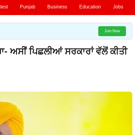
test
Punjab
Business
Education
Jobs
Join Now
- ਅਸੀਂ ਪਿਛਲੀਆਂ ਸਰਕਾਰਾਂ ਵੱਲੋਂ ਕੀਤੀ