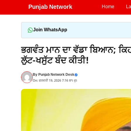
Skip
Punjab Network
Home
La
to
content
Join WhatsApp
ਭਗਵੰਤ ਮਾਨ ਦਾ ਵੱਡਾ ਬਿਆਨ; ਕਿਹਾ
ਲੁੱਟ-ਖਸੁੱਟ ਬੰਦ ਕੀਤੀ!
By
Punjab Network Desk
On: ਫਰਵਰੀ 19, 2026 7:16 ਬਾਃ ਦੁਃ