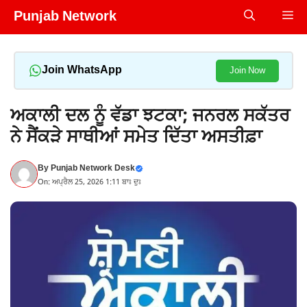
Skip
Punjab Network
Me
to
content
Join WhatsApp
Join Now
ਅਕਾਲੀ ਦਲ ਨੂੰ ਵੱਡਾ ਝਟਕਾ; ਜਨਰਲ ਸਕੱਤਰ
ਨੇ ਸੈਂਕੜੇ ਸਾਥੀਆਂ ਸਮੇਤ ਦਿੱਤਾ ਅਸਤੀਫ਼ਾ
By
Punjab Network Desk
On: ਅਪ੍ਰੈਲ 25, 2026 1:11 ਬਾਃ ਦੁਃ