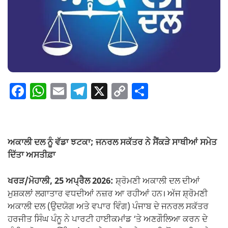
F
W
E
T
X
C
S
a
h
m
el
o
h
c
at
ail
e
p
ar
e
s
gr
y
e
ਅਕਾਲੀ ਦਲ ਨੂੰ ਵੱਡਾ ਝਟਕਾ; ਜਨਰਲ ਸਕੱਤਰ ਨੇ ਸੈਂਕੜੇ ਸਾਥੀਆਂ ਸਮੇਤ
b
A
a
Li
ਦਿੱਤਾ ਅਸਤੀਫ਼ਾ
o
p
m
n
ਖਰੜ/ਮੋਹਾਲੀ, 25 ਅਪ੍ਰੈਲ 2026:
ਸ਼੍ਰੋਮਣੀ ਅਕਾਲੀ ਦਲ ਦੀਆਂ
o
p
k
ਮੁਸ਼ਕਲਾਂ ਲਗਾਤਾਰ ਵਧਦੀਆਂ ਨਜ਼ਰ ਆ ਰਹੀਆਂ ਹਨ। ਅੱਜ ਸ਼੍ਰੋਮਣੀ
k
ਅਕਾਲੀ ਦਲ (ਉਦਯੋਗ ਅਤੇ ਵਪਾਰ ਵਿੰਗ) ਪੰਜਾਬ ਦੇ ਜਨਰਲ ਸਕੱਤਰ
ਹਰਜੀਤ ਸਿੰਘ ਪੰਨੂ ਨੇ ਪਾਰਟੀ ਹਾਈਕਮਾਂਡ ‘ਤੇ ਅਣਗੌਲਿਆ ਕਰਨ ਦੇ