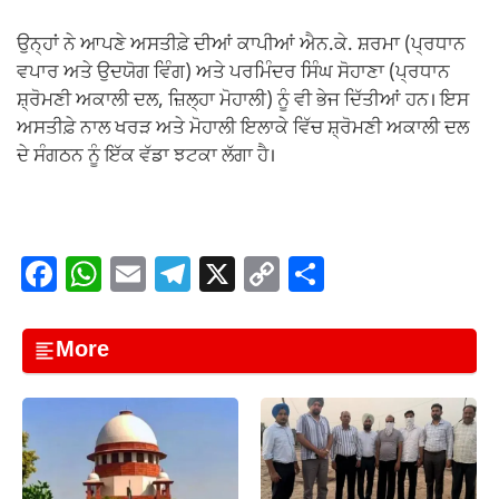
ਉਨ੍ਹਾਂ ਨੇ ਆਪਣੇ ਅਸਤੀਫ਼ੇ ਦੀਆਂ ਕਾਪੀਆਂ ਐਨ.ਕੇ. ਸ਼ਰਮਾ (ਪ੍ਰਧਾਨ
ਵਪਾਰ ਅਤੇ ਉਦਯੋਗ ਵਿੰਗ) ਅਤੇ ਪਰਮਿੰਦਰ ਸਿੰਘ ਸੋਹਾਣਾ (ਪ੍ਰਧਾਨ
ਸ਼੍ਰੋਮਣੀ ਅਕਾਲੀ ਦਲ, ਜ਼ਿਲ੍ਹਾ ਮੋਹਾਲੀ) ਨੂੰ ਵੀ ਭੇਜ ਦਿੱਤੀਆਂ ਹਨ। ਇਸ
ਅਸਤੀਫ਼ੇ ਨਾਲ ਖਰੜ ਅਤੇ ਮੋਹਾਲੀ ਇਲਾਕੇ ਵਿੱਚ ਸ਼੍ਰੋਮਣੀ ਅਕਾਲੀ ਦਲ
ਦੇ ਸੰਗਠਨ ਨੂੰ ਇੱਕ ਵੱਡਾ ਝਟਕਾ ਲੱਗਾ ਹੈ।
F
W
E
T
X
C
S
a
h
m
el
o
h
c
at
ail
e
p
ar
More
e
s
gr
y
e
b
A
a
Li
o
p
m
n
o
p
k