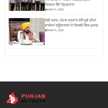
ਰਿਸ਼ਵਤ ਲੈਂਦੇ ਗ੍ਰਿਫ਼ਤਾਰ
ਅਗਸਤ 5, 2026
ਵੱਡੀ ਖ਼ਬਰ: ਪੰਜਾਬ ਸਰਕਾਰ ਵੱਲੋਂ ਸੂਬੇ ਦੀਆਂ
ਸਾਰੀਆਂ ਗਊਸ਼ਾਲਾਵਾਂ ਦੇ ਬਿਜਲੀ ਬਿੱਲ ਮੁਆਫ਼
ਅਗਸਤ 5, 2026