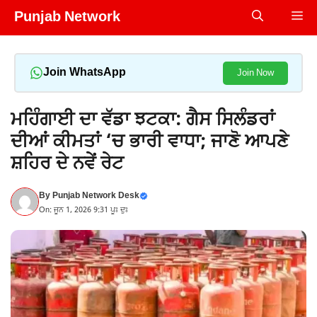
Skip
Punjab Network
Me
to
content
Join WhatsApp
Join Now
ਮਹਿੰਗਾਈ ਦਾ ਵੱਡਾ ਝਟਕਾ: ਗੈਸ ਸਿਲੰਡਰਾਂ
ਦੀਆਂ ਕੀਮਤਾਂ ‘ਚ ਭਾਰੀ ਵਾਧਾ; ਜਾਣੋ ਆਪਣੇ
ਸ਼ਹਿਰ ਦੇ ਨਵੇਂ ਰੇਟ
By
Punjab Network Desk
On: ਜੂਨ 1, 2026 9:31 ਪੂਃ ਦੁਃ