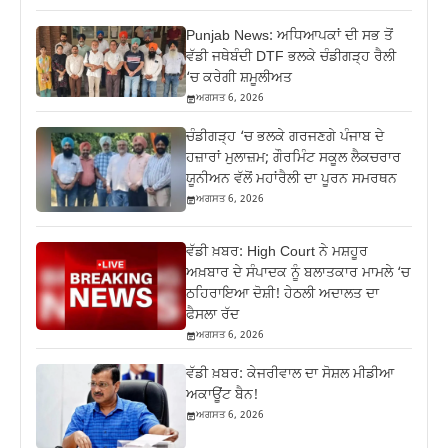
Punjab News: ਅਧਿਆਪਕਾਂ ਦੀ ਸਭ ਤੋਂ
ਵੱਡੀ ਜਥੇਬੰਦੀ DTF ਭਲਕੇ ਚੰਡੀਗੜ੍ਹ ਰੈਲੀ
‘ਚ ਕਰੇਗੀ ਸ਼ਮੂਲੀਅਤ
ਅਗਸਤ 6, 2026
ਚੰਡੀਗੜ੍ਹ ‘ਚ ਭਲਕੇ ਗਰਜਣਗੇ ਪੰਜਾਬ ਦੇ
ਹਜ਼ਾਰਾਂ ਮੁਲਾਜ਼ਮ; ਗੌਰਮਿੰਟ ਸਕੂਲ ਲੈਕਚਰਾਰ
ਯੂਨੀਅਨ ਵੱਲੋਂ ਮਹਾਂਰੈਲੀ ਦਾ ਪੂਰਨ ਸਮਰਥਨ
ਅਗਸਤ 6, 2026
ਵੱਡੀ ਖ਼ਬਰ: High Court ਨੇ ਮਸ਼ਹੂਰ
ਅਖ਼ਬਾਰ ਦੇ ਸੰਪਾਦਕ ਨੂੰ ਬਲਾਤਕਾਰ ਮਾਮਲੇ ‘ਚ
ਠਹਿਰਾਇਆ ਦੋਸ਼ੀ! ਹੇਠਲੀ ਅਦਾਲਤ ਦਾ
ਫੈਸਲਾ ਰੱਦ
ਅਗਸਤ 6, 2026
ਵੱਡੀ ਖ਼ਬਰ: ਕੇਜਰੀਵਾਲ ਦਾ ਸੋਸ਼ਲ ਮੀਡੀਆ
ਅਕਾਊਂਟ ਬੈਨ!
ਅਗਸਤ 6, 2026