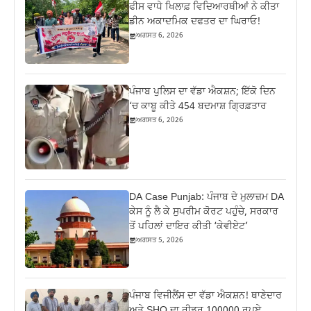
ਫੀਸ ਵਾਧੇ ਖਿਲਾਫ਼ ਵਿਦਿਆਰਥੀਆਂ ਨੇ ਕੀਤਾ
ਡੀਨ ਅਕਾਦਮਿਕ ਦਫਤਰ ਦਾ ਘਿਰਾਓ!
ਅਗਸਤ 6, 2026
ਪੰਜਾਬ ਪੁਲਿਸ ਦਾ ਵੱਡਾ ਐਕਸ਼ਨ; ਇੱਕੋ ਦਿਨ
‘ਚ ਕਾਬੂ ਕੀਤੇ 454 ਬਦਮਾਸ਼ ਗ੍ਰਿਫ਼ਤਾਰ
ਅਗਸਤ 6, 2026
DA Case Punjab: ਪੰਜਾਬ ਦੇ ਮੁਲਾਜ਼ਮ DA
ਕੇਸ ਨੂੰ ਲੈ ਕੇ ਸੁਪਰੀਮ ਕੋਰਟ ਪਹੁੰਚੇ, ਸਰਕਾਰ
ਤੋਂ ਪਹਿਲਾਂ ਦਾਇਰ ਕੀਤੀ ‘ਕੇਵੀਏਟ’
ਅਗਸਤ 5, 2026
ਪੰਜਾਬ ਵਿਜੀਲੈਂਸ ਦਾ ਵੱਡਾ ਐਕਸ਼ਨ! ਥਾਣੇਦਾਰ
ਅਤੇ SHO ਦਾ ਰੀਡਰ 100000 ਰੁਪਏ