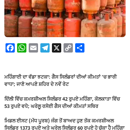
F
W
E
T
X
C
S
a
h
m
el
o
h
c
at
ail
e
p
ar
e
s
gr
y
e
ਮਹਿੰਗਾਈ ਦਾ ਵੱਡਾ ਝਟਕਾ: ਗੈਸ ਸਿਲੰਡਰਾਂ ਦੀਆਂ ਕੀਮਤਾਂ ‘ਚ ਭਾਰੀ
b
A
a
Li
ਵਾਧਾ; ਜਾਣੋ ਆਪਣੇ ਸ਼ਹਿਰ ਦੇ ਨਵੇਂ ਰੇਟ
o
p
m
n
ਦਿੱਲੀ ਵਿੱਚ ਕਮਰਸ਼ੀਅਲ ਸਿਲੰਡਰ 42 ਰੁਪਏ ਮਹਿੰਗਾ, ਕੋਲਕਾਤਾ ਵਿੱਚ
o
p
k
53 ਰੁਪਏ ਵਧੇ; ਘਰੇਲੂ ਰਸੋਈ ਗੈਸ ਦੀਆਂ ਕੀਮਤਾਂ ਸਥਿਰ
k
ਮਿਡਲ ਈਸਟ (ਮੱਧ ਪੂਰਬ) ਜੰਗ ਤੋਂ ਬਾਅਦ ਹੁਣ ਤੱਕ ਕਮਰਸ਼ੀਅਲ
ਸਿਲੰਡਰ 1373 ਰੁਪਏ ਅਤੇ ਘਰੇਲੂ ਸਿਲੰਡਰ 60 ਰੁਪਏ ਹੋ ਚੁੱਕਾ ਹੈ ਮਹਿੰਗਾ