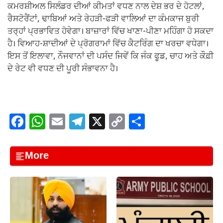
ਕਮਰਸ਼ੀਅਲ ਸਿਲੰਡਰ ਦੀਆਂ ਕੀਮਤਾਂ ਵਧਣ ਨਾਲ ਦੇਸ਼ ਭਰ ਦੇ ਹੋਟਲਾਂ,
ਰੈਸਟੋਰੈਂਟਾਂ, ਢਾਬਿਆਂ ਅਤੇ ਰੇਹੜੀ-ਫੜੀ ਵਾਲਿਆਂ ਦਾ ਕੰਮਕਾਜ ਬੁਰੀ
ਤਰ੍ਹਾਂ ਪ੍ਰਭਾਵਿਤ ਹੋਵੇਗਾ। ਬਾਜ਼ਾਰਾਂ ਵਿੱਚ ਖਾਣਾ-ਪੀਣਾ ਮਹਿੰਗਾ ਹੋ ਸਕਦਾ
ਹੈ। ਵਿਆਹ-ਸ਼ਾਦੀਆਂ ਦੇ ਪ੍ਰੋਗਰਾਮਾਂ ਵਿੱਚ ਕੈਟਰਿੰਗ ਦਾ ਖਰਚਾ ਵਧੇਗਾ।
ਇਸ ਤੋਂ ਇਲਾਵਾ, ਨੌਜਵਾਨਾਂ ਦੀ ਪਸੰਦ ਜਿਵੇਂ ਕਿ ਜੰਕ ਫੂਡ, ਚਾਹ ਅਤੇ ਕੌਫ਼ੀ
ਦੇ ਰੇਟ ਵੀ ਵਧਣ ਦੀ ਪੂਰੀ ਸੰਭਾਵਨਾ ਹੈ।
F
W
E
T
X
C
S
a
h
m
el
o
h
c
at
ail
e
p
ar
More
e
s
gr
y
e
b
A
a
Li
o
p
m
n
o
p
k