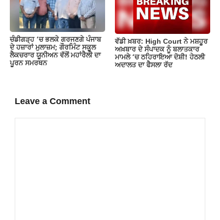
ਚੰਡੀਗੜ੍ਹ ‘ਚ ਭਲਕੇ ਗਰਜਣਗੇ ਪੰਜਾਬ
ਵੱਡੀ ਖ਼ਬਰ: High Court ਨੇ ਮਸ਼ਹੂਰ
ਦੇ ਹਜ਼ਾਰਾਂ ਮੁਲਾਜ਼ਮ; ਗੌਰਮਿੰਟ ਸਕੂਲ
ਅਖ਼ਬਾਰ ਦੇ ਸੰਪਾਦਕ ਨੂੰ ਬਲਾਤਕਾਰ
ਲੈਕਚਰਾਰ ਯੂਨੀਅਨ ਵੱਲੋਂ ਮਹਾਂਰੈਲੀ ਦਾ
ਮਾਮਲੇ ‘ਚ ਠਹਿਰਾਇਆ ਦੋਸ਼ੀ! ਹੇਠਲੀ
ਪੂਰਨ ਸਮਰਥਨ
ਅਦਾਲਤ ਦਾ ਫੈਸਲਾ ਰੱਦ
Leave a Comment
Comment