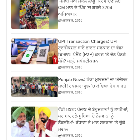
‘ਪੰਜਾਬ ਪੇਅ ਸਕੇਲ ਲਾਗੂ’ ਕਰਵਾਉਣ ਲਈ
CM ਮਾਨ ਦੇ ਪਿੰਡ ‘ਚ ਗਰਜੇ 3704
ਅਧਿਆਪਕ
ਅਗਸਤ 8, 2026
UPI Transaction Charges: UPI
ਟ੍ਰਾਂਜੈਕਸ਼ਨ ਬਾਰੇ ਭਾਰਤ ਸਰਕਾਰ ਦਾ ਵੱਡਾ
ਬਿਆਨ! ਪੇਮੈਂਟ (P2P) ਕਰਨ ‘ਤੇ ਦੇਣ ਪੈਣਗੇ
ਪੈਸੇ? ਪੜ੍ਹੋ ਸਪੱਸ਼ਟੀਕਰਨ
ਅਗਸਤ 8, 2026
Punjab News: ਠੇਕਾ ਮੁਲਾਜ਼ਮਾਂ ਦਾ ਅੰਦੋਲਨ
ਜਾਰੀ! ਰਾਮਪੁਰਾ ਫੂਲ ‘ਚ ਕੱਢਿਆ ਰੋਸ ਮਾਰਚ
ਅਗਸਤ 8, 2026
ਵੱਡੀ ਖ਼ਬਰ: ਪੰਜਾਬ ਦੇ ਬੇਰੁਜ਼ਗਾਰਾਂ ਨੂੰ ਲਾਠੀਆਂ,
ਪਰ ਬਾਹਰਲੇ ਸੂਬਿਆਂ ਦੇ ਨੌਜਵਾਨਾਂ ਨੂੰ
ਨੌਕਰੀਆਂ- ਰੰਧਾਵਾ ਨੇ ਮਾਨ ਸਰਕਾਰ ‘ਤੇ ਚੁੱਕੇ
ਸਵਾਲ
ਅਗਸਤ 8, 2026