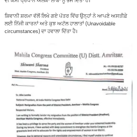
ਦੀ ਕੌਮੀ ਪ੍ਰਧਾਨ ਅਲਕਾ ਲਾਂਬਾ ਨੂੰ ਭੇਜ ਦਿੱਤਾ ਹੈ।
ਸ਼ਿਵਾਨੀ ਸ਼ਰਮਾ ਵੱਲੋਂ ਲਿਖੇ ਗਏ ਪੱਤਰ ਵਿੱਚ ਉਨ੍ਹਾਂ ਨੇ ਆਪਣੇ ਅਸਤੀਫ਼ੇ
ਲਈ ਨਿੱਜੀ ਕਾਰਨਾਂ ਅਤੇ ਕੁਝ ਅਟੱਲ ਹਾਲਾਤਾਂ (Unavoidable
circumstances) ਦਾ ਹਵਾਲਾ ਦਿੱਤਾ ਹੈ।