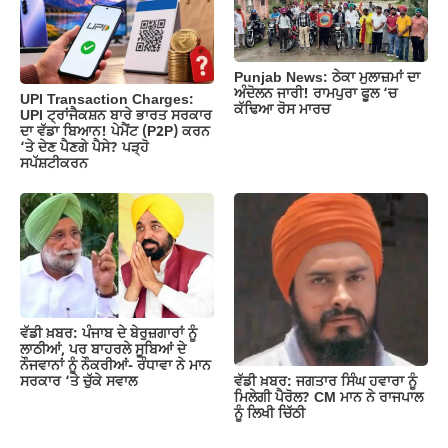
Punjab News: ਠੇਕਾ ਮੁਲਾਜ਼ਮਾਂ ਦਾ
ਅੰਦੋਲਨ ਜਾਰੀ! ਰਾਮਪੁਰਾ ਫੂਲ ‘ਚ
UPI Transaction Charges:
ਕੱਢਿਆ ਰੋਸ ਮਾਰਚ
UPI ਟ੍ਰਾਂਜੈਕਸ਼ਨ ਬਾਰੇ ਭਾਰਤ ਸਰਕਾਰ
ਦਾ ਵੱਡਾ ਬਿਆਨ! ਪੇਮੈਂਟ (P2P) ਕਰਨ
‘ਤੇ ਦੇਣ ਪੈਣਗੇ ਪੈਸੇ? ਪੜ੍ਹੋ
ਸਪੱਸ਼ਟੀਕਰਨ
ਵੱਡੀ ਖ਼ਬਰ: ਪੰਜਾਬ ਦੇ ਬੇਰੁਜ਼ਗਾਰਾਂ ਨੂੰ
ਲਾਠੀਆਂ, ਪਰ ਬਾਹਰਲੇ ਸੂਬਿਆਂ ਦੇ
ਨੌਜਵਾਨਾਂ ਨੂੰ ਨੌਕਰੀਆਂ- ਰੰਧਾਵਾ ਨੇ ਮਾਨ
ਵੱਡੀ ਖ਼ਬਰ: ਜਗਤਾਰ ਸਿੰਘ ਹਵਾਰਾ ਨੂੰ
ਸਰਕਾਰ ‘ਤੇ ਚੁੱਕੇ ਸਵਾਲ
ਮਿਲੇਗੀ ਪੈਰੋਲ? CM ਮਾਨ ਨੇ ਰਾਜਪਾਲ
ਨੂੰ ਲਿਖੀ ਚਿੱਠੀ