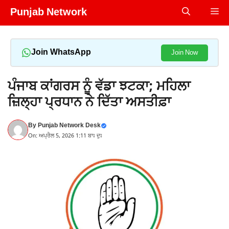
Skip
Punjab Network
Me
to
content
Join WhatsApp
Join Now
ਪੰਜਾਬ ਕਾਂਗਰਸ ਨੂੰ ਵੱਡਾ ਝਟਕਾ; ਮਹਿਲਾ
ਜ਼ਿਲ੍ਹਾ ਪ੍ਰਧਾਨ ਨੇ ਦਿੱਤਾ ਅਸਤੀਫ਼ਾ
By
Punjab Network Desk
On: ਅਪ੍ਰੈਲ 5, 2026 1:11 ਬਾਃ ਦੁਃ