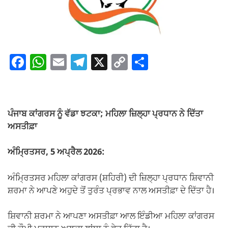
F
W
E
T
X
C
S
a
h
m
el
o
h
c
at
ail
e
p
ar
e
s
gr
y
e
ਪੰਜਾਬ ਕਾਂਗਰਸ ਨੂੰ ਵੱਡਾ ਝਟਕਾ; ਮਹਿਲਾ ਜ਼ਿਲ੍ਹਾ ਪ੍ਰਧਾਨ ਨੇ ਦਿੱਤਾ
b
A
a
Li
ਅਸਤੀਫ਼ਾ
o
p
m
n
ਅੰਮ੍ਰਿਤਸਰ, 5 ਅਪ੍ਰੈਲ 2026:
o
p
k
k
ਅੰਮ੍ਰਿਤਸਰ ਮਹਿਲਾ ਕਾਂਗਰਸ (ਸ਼ਹਿਰੀ) ਦੀ ਜ਼ਿਲ੍ਹਾ ਪ੍ਰਧਾਨ ਸ਼ਿਵਾਨੀ
ਸ਼ਰਮਾ ਨੇ ਆਪਣੇ ਅਹੁਦੇ ਤੋਂ ਤੁਰੰਤ ਪ੍ਰਭਾਵ ਨਾਲ ਅਸਤੀਫ਼ਾ ਦੇ ਦਿੱਤਾ ਹੈ।
ਸ਼ਿਵਾਨੀ ਸ਼ਰਮਾ ਨੇ ਆਪਣਾ ਅਸਤੀਫ਼ਾ ਆਲ ਇੰਡੀਆ ਮਹਿਲਾ ਕਾਂਗਰਸ