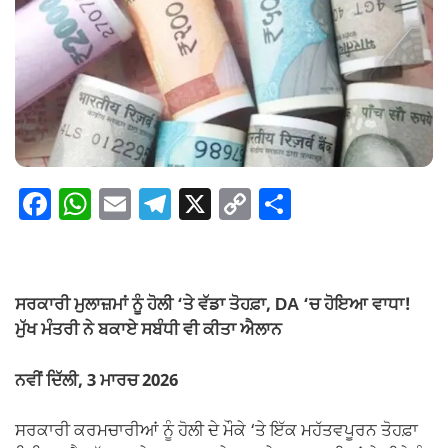
F
W
E
T
X
C
S
a
h
m
el
o
h
c
at
ail
e
p
ar
e
s
gr
y
e
ਸਰਕਾਰੀ ਮੁਲਾਜ਼ਮਾਂ ਨੂੰ ਹੋਲੀ ‘ਤੇ ਵੱਡਾ ਤੋਹਫ਼ਾ, DA ‘ਚ ਹੋਇਆ ਵਾਧਾ!
b
A
a
Li
ਮੁੱਖ ਮੰਤਰੀ ਨੇ ਬਕਾਏ ਸਬੰਧੀ ਵੀ ਕੀਤਾ ਐਲਾਨ
o
p
m
n
ਨਵੀਂ ਦਿੱਲੀ, 3 ਮਾਰਚ 2026
o
p
k
k
ਸਰਕਾਰੀ ਕਰਮਚਾਰੀਆਂ ਨੂੰ ਹੋਲੀ ਦੇ ਮੌਕੇ ‘ਤੇ ਇੱਕ ਮਹੱਤਵਪੂਰਨ ਤੋਹਫ਼ਾ