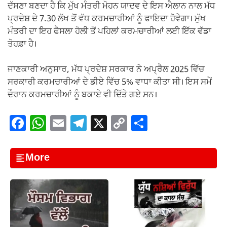
ਦੱਸਣਾ ਬਣਦਾ ਹੈ ਕਿ ਮੁੱਖ ਮੰਤਰੀ ਮੋਹਨ ਯਾਦਵ ਦੇ ਇਸ ਐਲਾਨ ਨਾਲ ਮੱਧ
ਪ੍ਰਦੇਸ਼ ਦੇ 7.30 ਲੱਖ ਤੋਂ ਵੱਧ ਕਰਮਚਾਰੀਆਂ ਨੂੰ ਫਾਇਦਾ ਹੋਵੇਗਾ। ਮੁੱਖ
ਮੰਤਰੀ ਦਾ ਇਹ ਫੈਸਲਾ ਹੋਲੀ ਤੋਂ ਪਹਿਲਾਂ ਕਰਮਚਾਰੀਆਂ ਲਈ ਇੱਕ ਵੱਡਾ
ਤੋਹਫ਼ਾ ਹੈ।
ਜਾਣਕਾਰੀ ਅਨੁਸਾਰ, ਮੱਧ ਪ੍ਰਦੇਸ਼ ਸਰਕਾਰ ਨੇ ਅਪ੍ਰੈਲ 2025 ਵਿੱਚ
ਸਰਕਾਰੀ ਕਰਮਚਾਰੀਆਂ ਦੇ ਡੀਏ ਵਿੱਚ 5% ਵਾਧਾ ਕੀਤਾ ਸੀ। ਇਸ ਸਮੇਂ
ਦੌਰਾਨ ਕਰਮਚਾਰੀਆਂ ਨੂੰ ਬਕਾਏ ਵੀ ਦਿੱਤੇ ਗਏ ਸਨ।
F
W
E
T
X
C
S
a
h
m
el
o
h
c
at
ail
e
p
ar
More
e
s
gr
y
e
b
A
a
Li
o
p
m
n
o
p
k