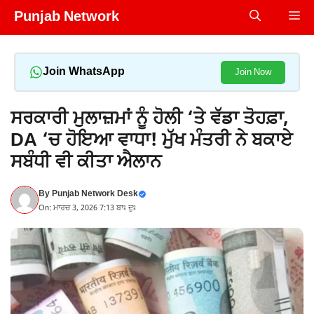
Skip
Punjab Network
Me
to
content
Join WhatsApp
Join Now
ਸਰਕਾਰੀ ਮੁਲਾਜ਼ਮਾਂ ਨੂੰ ਹੋਲੀ ‘ਤੇ ਵੱਡਾ ਤੋਹਫ਼ਾ,
DA ‘ਚ ਹੋਇਆ ਵਾਧਾ! ਮੁੱਖ ਮੰਤਰੀ ਨੇ ਬਕਾਏ
ਸਬੰਧੀ ਵੀ ਕੀਤਾ ਐਲਾਨ
By
Punjab Network Desk
On: ਮਾਰਚ 3, 2026 7:13 ਬਾਃ ਦੁਃ