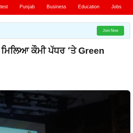
test
Punjab
Business
Education
Jobs
Join Now
ਨੂੰ ਮਿਲਿਆ ਕੌਮੀ ਪੱਧਰ ‘ਤੇ Green