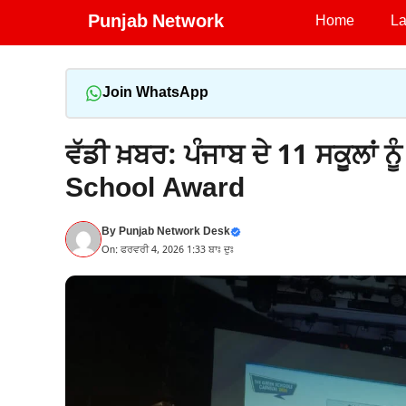
Skip
Punjab Network
Home
La
to
content
Join WhatsApp
ਵੱਡੀ ਖ਼ਬਰ: ਪੰਜਾਬ ਦੇ 11 ਸਕੂਲਾਂ 
School Award
By
Punjab Network Desk
On: ਫਰਵਰੀ 4, 2026 1:33 ਬਾਃ ਦੁਃ