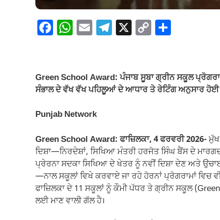
F
W
E
T
X
C
S
a
h
m
el
o
h
c
at
ail
e
p
ar
e
s
gr
y
e
Green School Award: ਪੰਜਾਬ ਸੂਬਾ ਗ੍ਰੀਨ ਸਕੂਲ ਪ੍ਰੋਗਰਾਮ
b
A
a
Li
ਸੰਭਾਲ ਦੇ ਵੱਖ ਵੱਖ ਪਹਿਲੂਆਂ ਦੇ ਆਧਾਰ ਤੇ ਰੇਟਿੰਗ ਅਨੁਸਾਰ ਹੋਈ
o
p
m
n
Punjab Network
o
p
k
k
Green School Award: ਫਾਜ਼ਿਲਕਾ, 4 ਫਰਵਰੀ 2026-
ਮੁੱ
ਦਿਸ਼ਾ—ਨਿਰਦੇਸ਼ਾਂ, ਸਿਖਿਆ ਮੰਤਰੀ ਹਰਜੋਤ ਸਿੰਘ ਬੈਂਸ ਦੇ ਮਾਰ
ਪ੍ਰੇਰਨਾ ਸਦਕਾ ਸਿਖਿਆ ਦੇ ਖੇਤਰ ਨੂੰ ਨਵੀਂ ਦਿਸ਼ਾ ਦੇਣ ਅਤੇ ਉ
—ਨਾਲ ਸਕੂਲਾਂ ਵਿਖੇ ਕਰਵਾਏ ਜਾ ਰਹੇ ਹੋਰਨਾਂ ਪ੍ਰੋਗਰਾਮਾਂ ਵਿਚ ਵ
ਫਾਜ਼ਿਲਕਾ ਦੇ 11 ਸਕੂਲਾਂ ਨੂੰ ਕੌਮੀ ਪੱਧਰ ਤੇ ਗ੍ਰੀਨ ਸਕੂਲ (Gr
ਲਈ ਮਾਣ ਵਾਲੀ ਗੱਲ ਹੈ।