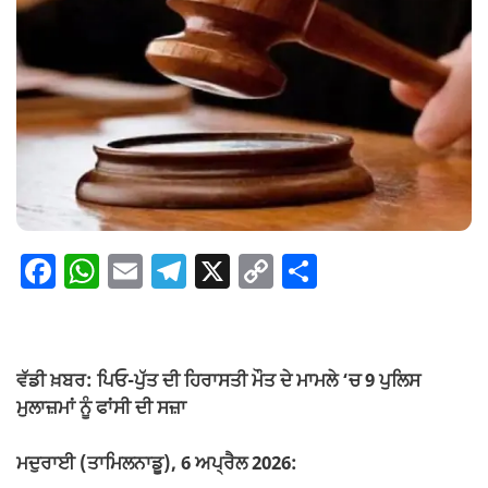
F
W
E
T
X
C
S
a
h
m
el
o
h
c
at
ail
e
p
ar
e
s
gr
y
e
ਵੱਡੀ ਖ਼ਬਰ: ਪਿਓ-ਪੁੱਤ ਦੀ ਹਿਰਾਸਤੀ ਮੌਤ ਦੇ ਮਾਮਲੇ ‘ਚ 9 ਪੁਲਿਸ
b
A
a
Li
ਮੁਲਾਜ਼ਮਾਂ ਨੂੰ ਫਾਂਸੀ ਦੀ ਸਜ਼ਾ
o
p
m
n
ਮਦੁਰਾਈ (ਤਾਮਿਲਨਾਡੂ), 6 ਅਪ੍ਰੈਲ 2026:
o
p
k