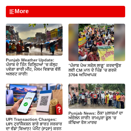
a
h
m
el
o
h
c
at
ail
e
p
ar
More
e
s
gr
y
e
b
A
a
Li
o
p
m
n
o
p
k
k
Punjab Weather Update:
ਪੰਜਾਬ ਦੇ ਤਿੰਨ ਜ਼‍ਿਲ੍ਹਿਆਂ ‘ਚ ਕੱਲ੍ਹ
‘ਪੰਜਾਬ ਪੇਅ ਸਕੇਲ ਲਾਗੂ’ ਕਰਵਾਉਣ
ਪਵੇਗਾ ਭਾਰੀ ਮੀਂਹ, ਮੌਸਮ ਵਿਭਾਗ ਵੱਲੋਂ
ਲਈ CM ਮਾਨ ਦੇ ਪਿੰਡ ‘ਚ ਗਰਜੇ
ਅਲਰਟ ਜਾਰੀ!
3704 ਅਧਿਆਪਕ
Punjab News: ਠੇਕਾ ਮੁਲਾਜ਼ਮਾਂ ਦਾ
ਅੰਦੋਲਨ ਜਾਰੀ! ਰਾਮਪੁਰਾ ਫੂਲ ‘ਚ
UPI Transaction Charges:
ਕੱਢਿਆ ਰੋਸ ਮਾਰਚ
UPI ਟ੍ਰਾਂਜੈਕਸ਼ਨ ਬਾਰੇ ਭਾਰਤ ਸਰਕਾਰ
ਦਾ ਵੱਡਾ ਬਿਆਨ! ਪੇਮੈਂਟ (P2P) ਕਰਨ