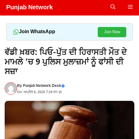
Skip
Punjab Network
Me
to
content
Join WhatsApp
Join Now
ਵੱਡੀ ਖ਼ਬਰ: ਪਿਓ-ਪੁੱਤ ਦੀ ਹਿਰਾਸਤੀ ਮੌਤ ਦੇ
ਮਾਮਲੇ ‘ਚ 9 ਪੁਲਿਸ ਮੁਲਾਜ਼ਮਾਂ ਨੂੰ ਫਾਂਸੀ ਦੀ
ਸਜ਼ਾ
By
Punjab Network Desk
On: ਅਪ੍ਰੈਲ 6, 2026 7:24 ਬਾਃ ਦੁਃ