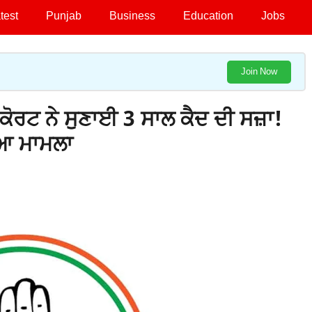
test
Punjab
Business
Education
Jobs
Join Now
ਕੋਰਟ ਨੇ ਸੁਣਾਈ 3 ਸਾਲ ਕੈਦ ਦੀ ਸਜ਼ਾ!
ਿਆ ਮਾਮਲਾ