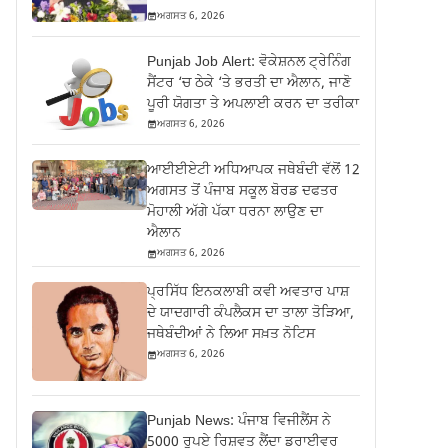
ਅਗਸਤ 6, 2026
Punjab Job Alert: ਵੋਕੇਸ਼ਨਲ ਟ੍ਰੇਨਿੰਗ
ਸੈਂਟਰ ‘ਚ ਠੇਕੇ ‘ਤੇ ਭਰਤੀ ਦਾ ਐਲਾਨ, ਜਾਣੋ
ਪੂਰੀ ਯੋਗਤਾ ਤੇ ਅਪਲਾਈ ਕਰਨ ਦਾ ਤਰੀਕਾ
ਅਗਸਤ 6, 2026
ਆਈਈਏਟੀ ਅਧਿਆਪਕ ਜਥੇਬੰਦੀ ਵੱਲੋਂ 12
ਅਗਸਤ ਤੋਂ ਪੰਜਾਬ ਸਕੂਲ ਬੋਰਡ ਦਫਤਰ
ਮੋਹਾਲੀ ਅੱਗੇ ਪੱਕਾ ਧਰਨਾ ਲਾਉਣ ਦਾ
ਐਲਾਨ
ਅਗਸਤ 6, 2026
ਪ੍ਰਸਿੱਧ ਇਨਕਲਾਬੀ ਕਵੀ ਅਵਤਾਰ ਪਾਸ਼
ਦੇ ਯਾਦਗਾਰੀ ਕੰਪਲੈਕਸ ਦਾ ਤਾਲਾ ਤੋੜਿਆ,
ਜਥੇਬੰਦੀਆਂ ਨੇ ਲਿਆ ਸਖ਼ਤ ਨੋਟਿਸ
ਅਗਸਤ 6, 2026
Punjab News: ਪੰਜਾਬ ਵਿਜੀਲੈਂਸ ਨੇ
5000 ਰੁਪਏ ਰਿਸ਼ਵਤ ਲੈਂਦਾ ਡਰਾਈਵਰ