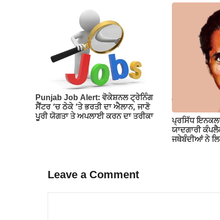
Punjab Job Alert: ਵੋਕੇਸ਼ਨਲ ਟ੍ਰੇਨਿੰਗ
ਸੈਂਟਰ ‘ਚ ਠੇਕੇ ‘ਤੇ ਭਰਤੀ ਦਾ ਐਲਾਨ, ਜਾਣੋ
ਪੂਰੀ ਯੋਗਤਾ ਤੇ ਅਪਲਾਈ ਕਰਨ ਦਾ ਤਰੀਕਾ
ਪ੍ਰਸਿੱਧ ਇਨਕਲਾ
ਯਾਦਗਾਰੀ ਕੰਪਲੈ
ਜਥੇਬੰਦੀਆਂ ਨੇ 
Leave a Comment
Comment