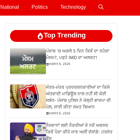
National
Politics
Technology
Top Trending
ਪੰਜਾਬ ‘ਚ ਅਗਲੇ 5 ਦਿਨ ਕਿਵੇਂ ਦਾ ਰਹੇਗਾ
ਮੌਸਮ?, ਪੜ੍ਹੋ IMD ਦਾ ਅਲਰਟ!
ਅਗਸਤ 6, 2026
ਜੰਤਰ-ਮੰਤਰ ਪ੍ਰਦਰਸ਼ਨਕਾਰੀਆਂ ਦਾ ਕਿਸੇ
ਅੱਤਵਾਦੀ ਮਾਡਿਊਲ ਨਾਲ ਨਹੀਂ ਸੀ ਕੋਈ
ਸਬੰਧ- ਪੰਜਾਬ ਪੁਲਿਸ ਨੇ ਖੋਲ੍ਹੀ ਭਾਜਪਾ ਦੀ
ਪੋਲ, ਜਾਰੀ ਕੀਤਾ ਸਖ਼ਤ ਬਿਆਨ
ਅਗਸਤ 6, 2026
ਨੌਜਵਾਨਾਂ ਲਈ ਨੌਕਰੀਆਂ ਦੇ ਨਵੇਂ ਅਵਸਰ
ਕਿਵੇਂ ਪੈਦਾ ਕੀਤੇ ਜਾਣ ਅਸੀਂ ਦੱਸਾਂਗੇ- ਹਰਜੋਤ
ਬੈਂਸ