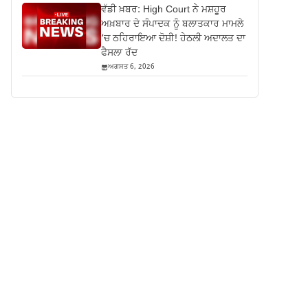
ਵੱਡੀ ਖ਼ਬਰ: High Court ਨੇ ਮਸ਼ਹੂਰ
ਅਖ਼ਬਾਰ ਦੇ ਸੰਪਾਦਕ ਨੂੰ ਬਲਾਤਕਾਰ ਮਾਮਲੇ
‘ਚ ਠਹਿਰਾਇਆ ਦੋਸ਼ੀ! ਹੇਠਲੀ ਅਦਾਲਤ ਦਾ
ਫੈਸਲਾ ਰੱਦ
ਅਗਸਤ 6, 2026