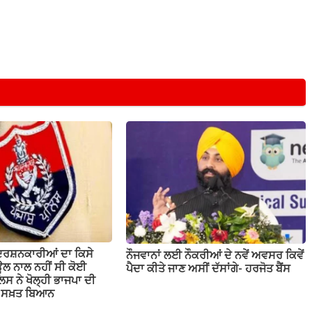
ਦਰਸ਼ਨਕਾਰੀਆਂ ਦਾ ਕਿਸੇ
ਨੌਜਵਾਨਾਂ ਲਈ ਨੌਕਰੀਆਂ ਦੇ ਨਵੇਂ ਅਵਸਰ ਕਿਵੇਂ
ਲ ਨਾਲ ਨਹੀਂ ਸੀ ਕੋਈ
ਪੈਦਾ ਕੀਤੇ ਜਾਣ ਅਸੀਂ ਦੱਸਾਂਗੇ- ਹਰਜੋਤ ਬੈਂਸ
ਲਿਸ ਨੇ ਖੋਲ੍ਹੀ ਭਾਜਪਾ ਦੀ
ਤਾ ਸਖ਼ਤ ਬਿਆਨ