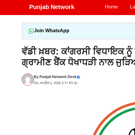
Skip
Punjab Network
Home
La
to
content
Join WhatsApp
ਵੱਡੀ ਖ਼ਬਰ: ਕਾਂਗਰਸੀ ਵਿਧਾਇਕ ਨੂੰ 
ਗ੍ਰਾਮੀਣ ਬੈਂਕ ਧੋਖਾਧੜੀ ਨਾਲ ਜੁੜ
By
Punjab Network Desk
On: ਅਪ੍ਰੈਲ 2, 2026 2:11 ਬਾਃ ਦੁਃ