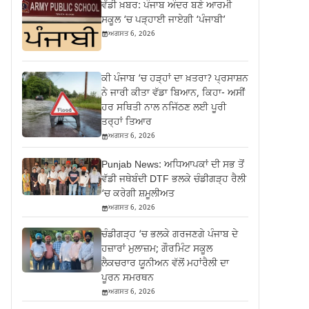
ਵੱਡੀ ਖ਼ਬਰ: ਪੰਜਾਬ ਅੰਦਰ ਬਣੇ ਆਰਮੀ
ਸਕੂਲ ‘ਚ ਪੜ੍ਹਾਈ ਜਾਏਗੀ ‘ਪੰਜਾਬੀ’
ਅਗਸਤ 6, 2026
ਕੀ ਪੰਜਾਬ ‘ਚ ਹੜ੍ਹਾਂ ਦਾ ਖ਼ਤਰਾ? ਪ੍ਰਸਾਸ਼ਨ
ਨੇ ਜਾਰੀ ਕੀਤਾ ਵੱਡਾ ਬਿਆਨ, ਕਿਹਾ- ਅਸੀਂ
ਹਰ ਸਥਿਤੀ ਨਾਲ ਨਜਿੱਠਣ ਲਈ ਪੂਰੀ
ਤਰ੍ਹਾਂ ਤਿਆਰ
ਅਗਸਤ 6, 2026
Punjab News: ਅਧਿਆਪਕਾਂ ਦੀ ਸਭ ਤੋਂ
ਵੱਡੀ ਜਥੇਬੰਦੀ DTF ਭਲਕੇ ਚੰਡੀਗੜ੍ਹ ਰੈਲੀ
‘ਚ ਕਰੇਗੀ ਸ਼ਮੂਲੀਅਤ
ਅਗਸਤ 6, 2026
ਚੰਡੀਗੜ੍ਹ ‘ਚ ਭਲਕੇ ਗਰਜਣਗੇ ਪੰਜਾਬ ਦੇ
ਹਜ਼ਾਰਾਂ ਮੁਲਾਜ਼ਮ; ਗੌਰਮਿੰਟ ਸਕੂਲ
ਲੈਕਚਰਾਰ ਯੂਨੀਅਨ ਵੱਲੋਂ ਮਹਾਂਰੈਲੀ ਦਾ
ਪੂਰਨ ਸਮਰਥਨ
ਅਗਸਤ 6, 2026