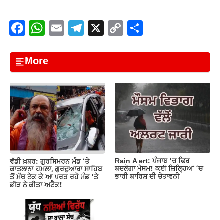
F
W
E
T
X
C
S
a
h
m
el
o
h
c
at
ail
e
p
ar
More
e
s
gr
y
e
b
A
a
Li
o
p
m
n
o
p
k
k
Rain Alert: ਪੰਜਾਬ ‘ਚ ਫਿਰ
ਵੱਡੀ ਖ਼ਬਰ: ਗੁਰਸਿਮਰਨ ਮੰਡ ‘ਤੇ
ਬਦਲੇਗਾ ਮੌਸਮ! ਕਈ ਜ਼ਿਲ੍ਹਿਆਂ ‘ਚ
ਕਾਤਲਾਨਾ ਹਮਲਾ, ਗੁਰਦੁਆਰਾ ਸਾਹਿਬ
ਭਾਰੀ ਬਾਰਿਸ਼ ਦੀ ਚੇਤਾਵਨੀ
ਤੋਂ ਮੱਥ ਟੇਕ ਕੇ ਆ ਪਰਤ ਰਹੇ ਮੰਡ ‘ਤੇ
ਭੀੜ ਨੇ ਕੀਤਾ ਅਟੈਕ!