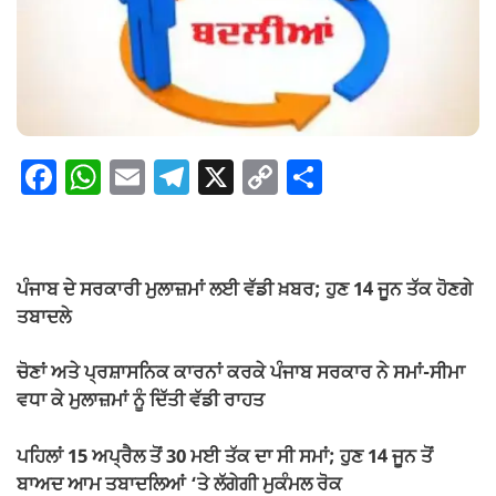
F
W
E
T
X
C
S
a
h
m
el
o
h
c
at
ail
e
p
ar
e
s
gr
y
e
ਪੰਜਾਬ ਦੇ ਸਰਕਾਰੀ ਮੁਲਾਜ਼ਮਾਂ ਲਈ ਵੱਡੀ ਖ਼ਬਰ; ਹੁਣ 14 ਜੂਨ ਤੱਕ ਹੋਣਗੇ
b
A
a
Li
ਤਬਾਦਲੇ
o
p
m
n
ਚੋਣਾਂ ਅਤੇ ਪ੍ਰਸ਼ਾਸਨਿਕ ਕਾਰਨਾਂ ਕਰਕੇ ਪੰਜਾਬ ਸਰਕਾਰ ਨੇ ਸਮਾਂ-ਸੀਮਾ
o
p
k
ਵਧਾ ਕੇ ਮੁਲਾਜ਼ਮਾਂ ਨੂੰ ਦਿੱਤੀ ਵੱਡੀ ਰਾਹਤ
k
ਪਹਿਲਾਂ 15 ਅਪ੍ਰੈਲ ਤੋਂ 30 ਮਈ ਤੱਕ ਦਾ ਸੀ ਸਮਾਂ; ਹੁਣ 14 ਜੂਨ ਤੋਂ
ਬਾਅਦ ਆਮ ਤਬਾਦਲਿਆਂ ‘ਤੇ ਲੱਗੇਗੀ ਮੁਕੰਮਲ ਰੋਕ