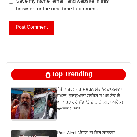
Save my name, email, and website in this
browser for the next time I comment.
Top Trending
ਵੱਡੀ ਖ਼ਬਰ: ਗੁਰਸਿਮਰਨ ਮੰਡ ‘ਤੇ ਕਾਤਲਾਨਾ
ਹਮਲਾ, ਗੁਰਦੁਆਰਾ ਸਾਹਿਬ ਤੋਂ ਮੱਥ ਟੇਕ ਕੇ
ਆ ਪਰਤ ਰਹੇ ਮੰਡ ‘ਤੇ ਭੀੜ ਨੇ ਕੀਤਾ ਅਟੈਕ!
ਅਗਸਤ 7, 2026
Rain Alert: ਪੰਜਾਬ ‘ਚ ਫਿਰ ਬਦਲੇਗਾ