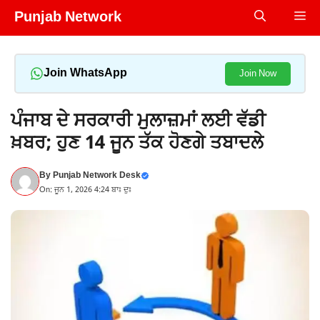
Skip
Punjab Network
Me
to
content
Join WhatsApp
Join Now
ਪੰਜਾਬ ਦੇ ਸਰਕਾਰੀ ਮੁਲਾਜ਼ਮਾਂ ਲਈ ਵੱਡੀ
ਖ਼ਬਰ; ਹੁਣ 14 ਜੂਨ ਤੱਕ ਹੋਣਗੇ ਤਬਾਦਲੇ
By
Punjab Network Desk
On: ਜੂਨ 1, 2026 4:24 ਬਾਃ ਦੁਃ