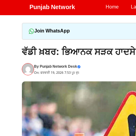
Skip
Punjab Network
Home
La
to
content
Join WhatsApp
ਵੱਡੀ ਖ਼ਬਰ: ਭਿਆਨਕ ਸੜਕ ਹਾਦਸੇ ‘
By
Punjab Network Desk
On: ਫਰਵਰੀ 19, 2026 7:53 ਪੂਃ ਦੁਃ