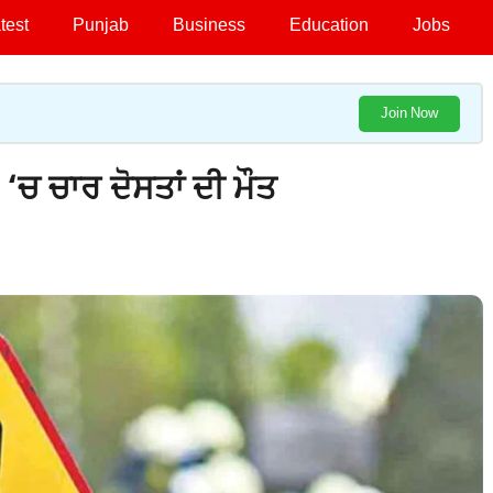
test
Punjab
Business
Education
Jobs
Join Now
ਚ ਚਾਰ ਦੋਸਤਾਂ ਦੀ ਮੌਤ