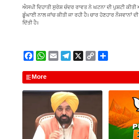
ਐਸਪੀ ਦਿਹਾਤੀ ਸੁਰੇਸ਼ ਚੰਦਰ ਰਾਵਤ ਨੇ ਘਟਨਾ ਦੀ ਪੁਸ਼ਟੀ ਕੀਤ
ਡੂੰਘਾਈ ਨਾਲ ਜਾਂਚ ਕੀਤੀ ਜਾ ਰਹੀ ਹੈ। ਚਾਰ ਹੋਣਹਾਰ ਨੌਜਵਾਨਾਂ ਦ
ਦਿੱਤੀ ਹੈ।
F
W
E
T
X
C
S
a
h
m
el
o
h
c
at
ail
e
p
ar
More
e
s
gr
y
e
b
A
a
Li
o
p
m
n
o
p
k
k