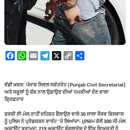
F
W
E
T
X
C
S
a
h
m
el
o
h
c
at
ail
e
p
ar
e
s
gr
y
e
ਵੱਡੀ ਖ਼ਬਰ: ਪੰਜਾਬ ਸਿਵਲ ਸਕੱਤਰੇਤ (Punjab Civil Secretariat)
b
A
a
Li
ਅਤੇ ਸਕੂਲਾਂ ਨੂੰ ਬੰਬ ਨਾਲ ਉਡਾਉਣ ਦੀਆਂ ਧਮਕੀਆਂ ਦੇਣ ਵਾਲਾ
o
p
m
n
ਗ੍ਰਿਫ਼ਤਾਰ
o
p
k
ਫਰਜ਼ੀ ਈ-ਮੇਲ ਰਾਹੀਂ ਦਹਿਸ਼ਤ ਫੈਲਾਉਣ ਵਾਲੇ 30 ਸਾਲਾ ਸੌਰਵ ਬਿਸਵਾਸ
k
ਨੂੰ ਪੁਲਿਸ ਨੇ ਪ੍ਰੋਡਕਸ਼ਨ ਵਾਰੰਟ ‘ਤੇ ਲਿਆਂਦਾ- ਮੁਲਜ਼ਮ ਕੋਲੋਂ 300 ਜੀ-ਮੇਲ
ਅਕਾਊਂਟ ਬਰਾਮਦ; 219 ਅਕਾਊਂਟ ਬੰਗਲਾਦੇਸ਼ ਦੇ ਇੱਕ ਵਿਅਕਤੀ ਨੂੰ