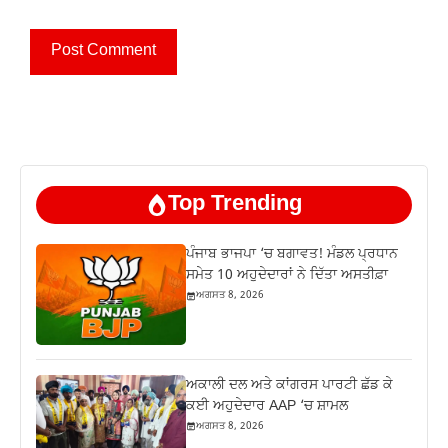
Top Trending
ਪੰਜਾਬ ਭਾਜਪਾ ‘ਚ ਬਗਾਵਤ! ਮੰਡਲ ਪ੍ਰਧਾਨ
ਸਮੇਤ 10 ਅਹੁਦੇਦਾਰਾਂ ਨੇ ਦਿੱਤਾ ਅਸਤੀਫ਼ਾ
ਅਗਸਤ 8, 2026
ਅਕਾਲੀ ਦਲ ਅਤੇ ਕਾਂਗਰਸ ਪਾਰਟੀ ਛੱਡ ਕੇ
ਕਈ ਅਹੁਦੇਦਾਰ AAP ‘ਚ ਸ਼ਾਮਲ
ਅਗਸਤ 8, 2026