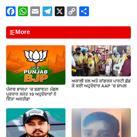
F
W
E
T
X
C
S
a
h
m
el
o
h
c
at
ail
e
p
ar
More
e
s
gr
y
e
b
A
a
Li
o
p
m
n
o
p
k
k
ਅਕਾਲੀ ਦਲ ਅਤੇ ਕਾਂਗਰਸ ਪਾਰਟੀ ਛੱਡ
ਕੇ ਕਈ ਅਹੁਦੇਦਾਰ AAP ‘ਚ ਸ਼ਾਮਲ
ਪੰਜਾਬ ਭਾਜਪਾ ‘ਚ ਬਗਾਵਤ! ਮੰਡਲ
ਪ੍ਰਧਾਨ ਸਮੇਤ 10 ਅਹੁਦੇਦਾਰਾਂ ਨੇ
ਦਿੱਤਾ ਅਸਤੀਫ਼ਾ