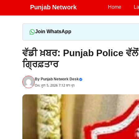
Skip
Punjab Network
Home
La
to
content
Join WhatsApp
ਵੱਡੀ ਖ਼ਬਰ: Punjab Police ਵੱਲੋ
ਗ੍ਰਿਫ਼ਤਾਰ
By
Punjab Network Desk
On: ਜੂਨ 5, 2026 7:12 ਬਾਃ ਦੁਃ