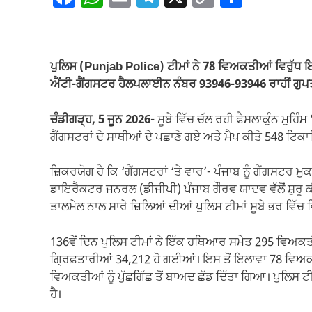
a
h
m
el
o
h
c
at
ail
e
p
ar
e
s
gr
y
e
ਪੁਲਿਸ (Punjab Police) ਟੀਮਾਂ ਨੇ 78 ਵਿਅਕਤੀਆਂ ਵਿਰੁੱਧ ਇਹ
b
A
a
Li
ਐਂਟੀ-ਗੈਂਗਸਟਰ ਹੈਲਪਲਾਈਨ ਨੰਬਰ 93946-93946 ਰਾਹੀਂ ਗੁਪਤ 
o
p
m
n
ਚੰਡੀਗੜ੍ਹ, 5 ਜੂਨ 2026-
ਸੂਬੇ ਵਿੱਚ ਚੱਲ ਰਹੀ ਫੈਸਲਾਕੁੰਨ ਮੁਹਿੰਮ 
o
p
k
ਗੈਂਗਸਟਰਾਂ ਦੇ ਸਾਥੀਆਂ ਦੇ ਪਛਾਣੇ ਗਏ ਅਤੇ ਮੈਪ ਕੀਤੇ 548 ਟਿਕਾ
k
ਜ਼ਿਕਰਯੋਗ ਹੈ ਕਿ ‘ਗੈਂਗਸਟਰਾਂ ‘ਤੇ ਵਾਰ’- ਪੰਜਾਬ ਨੂੰ ਗੈਂਗਸਟਰ ਮ
ਡਾਇਰੈਕਟਰ ਜਨਰਲ (ਡੀਜੀਪੀ) ਪੰਜਾਬ ਗੌਰਵ ਯਾਦਵ ਵੱਲੋਂ ਸ਼ੁਰੂ
ਤਾਲਮੇਲ ਨਾਲ ਸਾਰੇ ਜ਼ਿਲਿਆਂ ਦੀਆਂ ਪੁਲਿਸ ਟੀਮਾਂ ਸੂਬੇ ਭਰ ਵਿ
136ਵੇਂ ਦਿਨ ਪੁਲਿਸ ਟੀਮਾਂ ਨੇ ਇੱਕ ਹਥਿਆਰ ਸਮੇਤ 295 ਵਿਅਕਤੀਆਂ
ਗ੍ਰਿਫ਼ਤਾਰੀਆਂ 34,212 ਹੋ ਗਈਆਂ। ਇਸ ਤੋਂ ਇਲਾਵਾ 78 ਵਿਅ
ਵਿਅਕਤੀਆਂ ਨੂੰ ਪੁੱਛਗਿੱਛ ਤੋਂ ਬਾਅਦ ਛੱਡ ਦਿੱਤਾ ਗਿਆ। ਪੁਲਿਸ ਟ
ਹੈ।