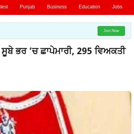
test
Punjab
Business
Education
Jobs
Join Now
ਂ ਸੂਬੇ ਭਰ ‘ਚ ਛਾਪੇਮਾਰੀ, 295 ਵਿਅਕਤੀ