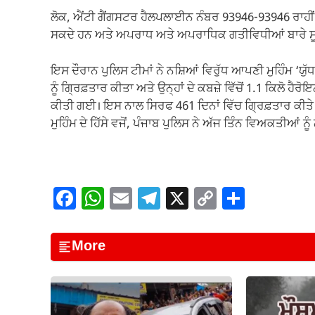
ਲੋਕ, ਐਂਟੀ ਗੈਂਗਸਟਰ ਹੈਲਪਲਾਈਨ ਨੰਬਰ 93946-93946 ਰਾਹੀਂ ਗ
ਸਕਦੇ ਹਨ ਅਤੇ ਅਪਰਾਧ ਅਤੇ ਅਪਰਾਧਿਕ ਗਤੀਵਿਧੀਆਂ ਬਾਰੇ ਸੂਹ 
ਇਸ ਦੌਰਾਨ ਪੁਲਿਸ ਟੀਮਾਂ ਨੇ ਨਸ਼ਿਆਂ ਵਿਰੁੱਧ ਆਪਣੀ ਮੁਹਿੰਮ ‘ਯੁੱ
ਨੂੰ ਗ੍ਰਿਫ਼ਤਾਰ ਕੀਤਾ ਅਤੇ ਉਨ੍ਹਾਂ ਦੇ ਕਬਜ਼ੇ ਵਿੱਚੋਂ 1.1 ਕਿਲੋ 
ਕੀਤੀ ਗਈ। ਇਸ ਨਾਲ ਸਿਰਫ 461 ਦਿਨਾਂ ਵਿੱਚ ਗ੍ਰਿਫ਼ਤਾਰ ਕੀਤੇ 
ਮੁਹਿੰਮ ਦੇ ਹਿੱਸੇ ਵਜੋਂ, ਪੰਜਾਬ ਪੁਲਿਸ ਨੇ ਅੱਜ ਤਿੰਨ ਵਿਅਕਤੀਆਂ 
F
W
E
T
X
C
S
a
h
m
el
o
h
c
at
ail
e
p
ar
More
e
s
gr
y
e
b
A
a
Li
o
p
m
n