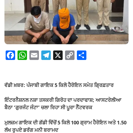
F
W
E
T
X
C
S
a
h
m
el
o
h
c
at
ail
e
p
ar
e
s
gr
y
e
ਵੱਡੀ ਖ਼ਬਰ: ਪੰਜਾਬੀ ਗਾਇਕ 5 ਕਿਲੋ ਹੈਰੋਇਨ ਸਮੇਤ ਗ੍ਰਿਫ਼ਤਾਰ
b
A
a
Li
o
p
m
n
ਇੰਟਰਨੈਸ਼ਨਲ ਨਸ਼ਾ ਤਸਕਰੀ ਗਿਰੋਹ ਦਾ ਪਰਦਾਫਾਸ਼; ਆਸਟਰੇਲੀਆ
ਬੈਠਾ ‘ਗੁਰਜੰਟ ਜੰਟਾ’ ਚਲਾ ਰਿਹਾ ਸੀ ਪੂਰਾ ਨੈੱਟਵਰਕ
o
p
k
k
ਮੁਲਜ਼ਮ ਗਾਇਕ ਦੀ ਗੱਡੀ ਵਿੱਚੋਂ 5 ਕਿਲੋ 100 ਗ੍ਰਾਮ ਹੈਰੋਇਨ ਅਤੇ 1.50
ਲੱਖ ਰੁਪਏ ਡਰੱਗ ਮਨੀ ਬਰਾਮਦ