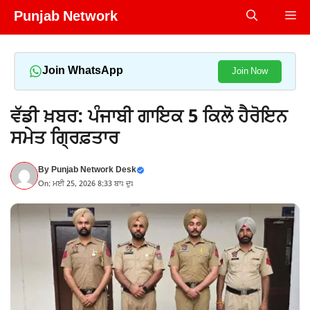
Skip
Punjab Network
Me
to
content
Join WhatsApp
Join Now
ਵੱਡੀ ਖ਼ਬਰ: ਪੰਜਾਬੀ ਗਾਇਕ 5 ਕਿਲੋ ਹੈਰੋਇਨ
ਸਮੇਤ ਗ੍ਰਿਫ਼ਤਾਰ
By
Punjab Network Desk
On: ਮਈ 25, 2026 8:33 ਬਾਃ ਦੁਃ