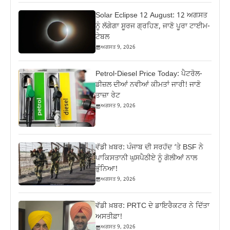
Solar Eclipse 12 August: 12 ਅਗਸਤ
ਨੂੰ ਲੱਗੇਗਾ ਸੂਰਜ ਗ੍ਰਹਿਣ, ਜਾਣੋ ਪੂਰਾ ਟਾਈਮ-
ਟੇਬਲ
ਅਗਸਤ 9, 2026
Petrol-Diesel Price Today: ਪੈਟਰੋਲ-
ਡੀਜ਼ਲ ਦੀਆਂ ਨਵੀਆਂ ਕੀਮਤਾਂ ਜਾਰੀ! ਜਾਣੋ
ਤਾਜ਼ਾ ਰੇਟ
ਅਗਸਤ 9, 2026
ਵੱਡੀ ਖ਼ਬਰ: ਪੰਜਾਬ ਦੀ ਸਰਹੱਦ ‘ਤੇ BSF ਨੇ
ਪਾਕਿਸਤਾਨੀ ਘੁਸਪੈਠੀਏ ਨੂੰ ਗੋਲੀਆਂ ਨਾਲ
ਭੁੰਨਿਆ!
ਅਗਸਤ 9, 2026
ਵੱਡੀ ਖ਼ਬਰ: PRTC ਦੇ ਡਾਇਰੈਕਟਰ ਨੇ ਦਿੱਤਾ
ਅਸਤੀਫ਼ਾ!
ਅਗਸਤ 9, 2026