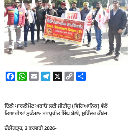
F
W
E
T
X
C
S
a
h
m
el
o
h
c
at
ail
e
p
ar
e
s
gr
y
e
ਦਿੱਲੀ ਪਾਰਲੀਮੈਂਟ ਘਰਾਓ ਲਈ ਜੀਟੀਯੂ (ਵਿਗਿਆਨਿਕ) ਵੱਲੋਂ
b
A
a
Li
ਤਿਆਰੀਆਂ ਮੁਕੰਮਲ- ਨਵਪ੍ਰੀਤ ਸਿੰਘ ਬੱਲੀ, ਸੁਰਿੰਦਰ ਕੰਬੋਜ
o
p
m
n
ਚੰਡੀਗੜ੍ਹ, 3 ਫਰਵਰੀ 2026-