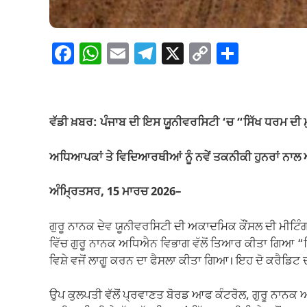
F
W
E
T
X
C
S
a
h
m
el
o
h
c
at
ail
e
p
ar
e
s
gr
y
e
ਵੱਡੀ ਖ਼ਬਰ: ਪੰਜਾਬ ਦੀ ਇਸ ਯੂਨੀਵਰਸਿਟੀ ‘ਚ “ਸਿੱਖ ਧਰਮ ਦੀ
b
A
a
Li
o
p
m
n
ਅਧਿਆਪਕਾਂ ਤੇ ਵਿਦਿਆਰਥੀਆਂ ਨੂੰ ਨਵੇਂ ਤਕਨੀਕੀ ਹੁਨਰਾਂ ਨਾ
o
p
k
ਅੰਮ੍ਰਿਤਸਰ, 15 ਮਾਰਚ 2026–
k
ਗੁਰੂ ਨਾਨਕ ਦੇਵ ਯੂਨੀਵਰਸਿਟੀ ਦੀ ਅਕਾਦਮਿਕ ਕੌਂਸਲ ਦੀ ਮੀਟਿੰਗ
ਵਿੱਚ ਗੁਰੂ ਨਾਨਕ ਅਧਿਐਨ ਵਿਭਾਗ ਵੱਲੋਂ ਤਿਆਰ ਕੀਤਾ ਗਿਆ “ਸਿ
ਵਿਸ਼ੇ ਵਜੋਂ ਲਾਗੂ ਕਰਨ ਦਾ ਫੈਸਲਾ ਕੀਤਾ ਗਿਆ। ਇਹ ਦੋ ਕਰੈਡਿਟ ਦ
ਉਪ ਕੁਲਪਤੀ ਵੱਲੋਂ ਪ੍ਰਵਾਣਤ ਬੋਰਡ ਆਫ ਕੰਟਰੋਲ, ਗੁਰੂ ਨਾਨ