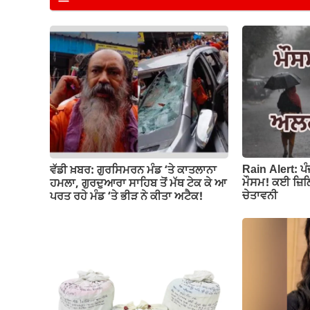
e
s
gr
y
e
b
A
a
Li
o
p
m
n
o
p
k
k
Rain Alert: ਪ
ਵੱਡੀ ਖ਼ਬਰ: ਗੁਰਸਿਮਰਨ ਮੰਡ ‘ਤੇ ਕਾਤਲਾਨਾ
ਮੌਸਮ! ਕਈ ਜ਼ਿਲ੍
ਹਮਲਾ, ਗੁਰਦੁਆਰਾ ਸਾਹਿਬ ਤੋਂ ਮੱਥ ਟੇਕ ਕੇ ਆ
ਚੇਤਾਵਨੀ
ਪਰਤ ਰਹੇ ਮੰਡ ‘ਤੇ ਭੀੜ ਨੇ ਕੀਤਾ ਅਟੈਕ!