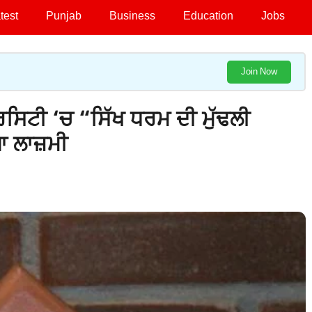
test
Punjab
Business
Education
Jobs
Join Now
ਸਿਟੀ ‘ਚ “ਸਿੱਖ ਧਰਮ ਦੀ ਮੁੱਢਲੀ
ਆ ਲਾਜ਼ਮੀ