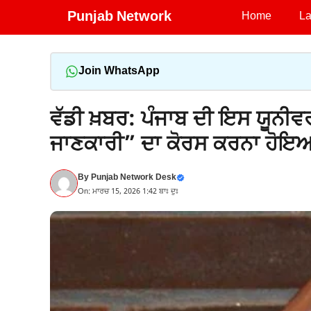
Skip
Punjab Network
Home
La
to
content
Join WhatsApp
ਵੱਡੀ ਖ਼ਬਰ: ਪੰਜਾਬ ਦੀ ਇਸ ਯੂਨੀਵਰ
ਜਾਣਕਾਰੀ” ਦਾ ਕੋਰਸ ਕਰਨਾ ਹੋਇ
By
Punjab Network Desk
On: ਮਾਰਚ 15, 2026 1:42 ਬਾਃ ਦੁਃ