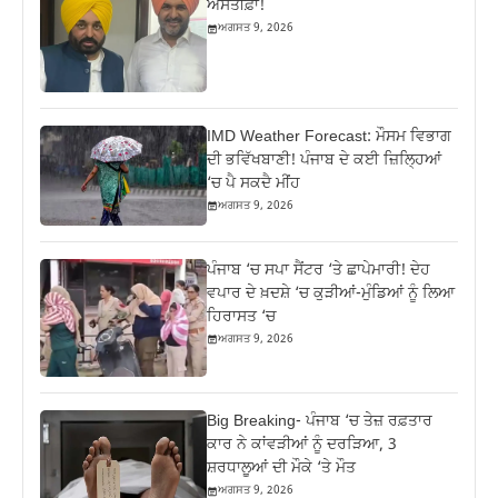
ਅਸਤੀਫ਼ਾ!
ਅਗਸਤ 9, 2026
IMD Weather Forecast: ਮੌਸਮ ਵਿਭਾਗ
ਦੀ ਭਵਿੱਖਬਾਣੀ! ਪੰਜਾਬ ਦੇ ਕਈ ਜ਼ਿਲ੍ਹਿਆਂ
‘ਚ ਪੈ ਸਕਦੈ ਮੀਂਹ
ਅਗਸਤ 9, 2026
ਪੰਜਾਬ ‘ਚ ਸਪਾ ਸੈਂਟਰ ‘ਤੇ ਛਾਪੇਮਾਰੀ! ਦੇਹ
ਵਪਾਰ ਦੇ ਖ਼ਦਸ਼ੇ ‘ਚ ਕੁੜੀਆਂ-ਮੁੰਡਿਆਂ ਨੂੰ ਲਿਆ
ਹਿਰਾਸਤ ‘ਚ
ਅਗਸਤ 9, 2026
Big Breaking- ਪੰਜਾਬ ‘ਚ ਤੇਜ਼ ਰਫ਼ਤਾਰ
ਕਾਰ ਨੇ ਕਾਂਵੜੀਆਂ ਨੂੰ ਦਰੜਿਆ, 3
ਸ਼ਰਧਾਲੂਆਂ ਦੀ ਮੌਕੇ ‘ਤੇ ਮੌਤ
ਅਗਸਤ 9, 2026