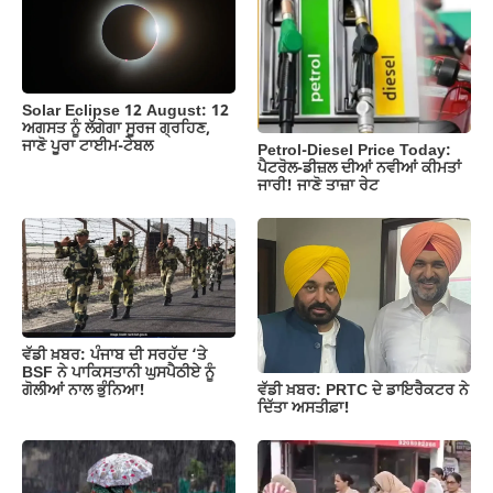
o
p
m
n
o
p
k
k
Solar Eclipse 12 August: 12
ਅਗਸਤ ਨੂੰ ਲੱਗੇਗਾ ਸੂਰਜ ਗ੍ਰਹਿਣ,
ਜਾਣੋ ਪੂਰਾ ਟਾਈਮ-ਟੇਬਲ
Petrol-Diesel Price Today:
ਪੈਟਰੋਲ-ਡੀਜ਼ਲ ਦੀਆਂ ਨਵੀਆਂ ਕੀਮਤਾਂ
ਜਾਰੀ! ਜਾਣੋ ਤਾਜ਼ਾ ਰੇਟ
ਵੱਡੀ ਖ਼ਬਰ: ਪੰਜਾਬ ਦੀ ਸਰਹੱਦ ‘ਤੇ
BSF ਨੇ ਪਾਕਿਸਤਾਨੀ ਘੁਸਪੈਠੀਏ ਨੂੰ
ਵੱਡੀ ਖ਼ਬਰ: PRTC ਦੇ ਡਾਇਰੈਕਟਰ ਨੇ
ਗੋਲੀਆਂ ਨਾਲ ਭੁੰਨਿਆ!
ਦਿੱਤਾ ਅਸਤੀਫ਼ਾ!