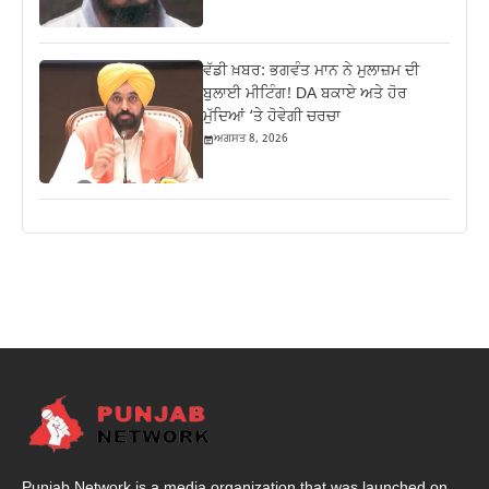
ਵੱਡੀ ਖ਼ਬਰ: ਭਗਵੰਤ ਮਾਨ ਨੇ ਮੁਲਾਜ਼ਮ ਦੀ
ਬੁਲਾਈ ਮੀਟਿੰਗ! DA ਬਕਾਏ ਅਤੇ ਹੋਰ
ਮੁੱਦਿਆਂ ‘ਤੇ ਹੋਵੇਗੀ ਚਰਚਾ
ਅਗਸਤ 8, 2026
Punjab Network is a media organization that was launched on