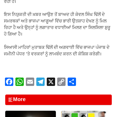
ਰਹੀ ਹੈ।
ਇਸ ਨਿਯੁਕਤੀ ਦੀ ਖ਼ਬਰ ਆਉਣ ਤੋਂ ਬਾਅਦ ਹੀ ਕੇਵਲ ਸਿੰਘ ਢਿੱਲੋਂ ਦੇ
ਸਮਰਥਕਾਂ ਅਤੇ ਭਾਜਪਾ ਆਗੂਆਂ ਵਿੱਚ ਭਾਰੀ ਉਤਸ਼ਾਹ ਦੇਖਣ ਨੂੰ ਮਿਲ
ਰਿਹਾ ਹੈ ਅਤੇ ਉਨ੍ਹਾਂ ਨੂੰ ਲਗਾਤਾਰ ਵਧਾਈਆਂ ਮਿਲਣ ਦਾ ਸਿਲਸਿਲਾ ਸ਼ੁਰੂ
ਹੋ ਗਿਆ ਹੈ।
ਸਿਆਸੀ ਮਾਹਿਰਾਂ ਮੁਤਾਬਕ ਢਿੱਲੋਂ ਦੀ ਅਗਵਾਈ ਵਿੱਚ ਭਾਜਪਾ ਪੰਜਾਬ ਦੇ
ਜਮੀਨੀ ਪੱਧਰ ‘ਤੇ ਵਰਕਰਾਂ ਨੂੰ ਲਾਮਬੰਦ ਕਰਨ ਦੀ ਕੋਸ਼ਿਸ਼ ਕਰੇਗੀ।
F
W
E
T
X
C
S
a
h
m
el
o
h
c
at
ail
e
p
ar
More
e
s
gr
y
e
b
A
a
Li