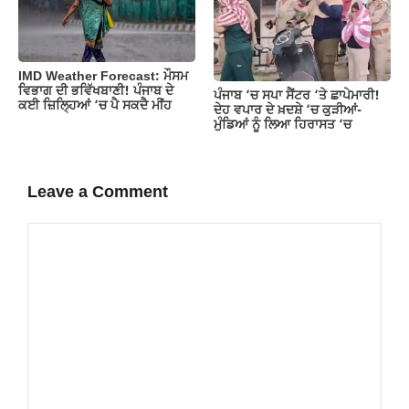
IMD Weather Forecast: ਮੌਸਮ
ਵਿਭਾਗ ਦੀ ਭਵਿੱਖਬਾਣੀ! ਪੰਜਾਬ ਦੇ
ਪੰਜਾਬ ‘ਚ ਸਪਾ ਸੈਂਟਰ ‘ਤੇ ਛਾਪੇਮਾਰੀ!
ਕਈ ਜ਼ਿਲ੍ਹਿਆਂ ‘ਚ ਪੈ ਸਕਦੈ ਮੀਂਹ
ਦੇਹ ਵਪਾਰ ਦੇ ਖ਼ਦਸ਼ੇ ‘ਚ ਕੁੜੀਆਂ-
ਮੁੰਡਿਆਂ ਨੂੰ ਲਿਆ ਹਿਰਾਸਤ ‘ਚ
Leave a Comment
Comment