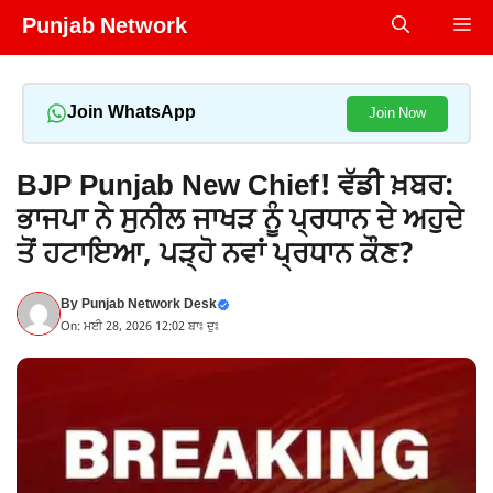
Skip
Punjab Network
Me
to
content
Join WhatsApp
Join Now
BJP Punjab New Chief! ਵੱਡੀ ਖ਼ਬਰ:
ਭਾਜਪਾ ਨੇ ਸੁਨੀਲ ਜਾਖੜ ਨੂੰ ਪ੍ਰਧਾਨ ਦੇ ਅਹੁਦੇ
ਤੋਂ ਹਟਾਇਆ, ਪੜ੍ਹੋ ਨਵਾਂ ਪ੍ਰਧਾਨ ਕੌਣ?
By
Punjab Network Desk
On: ਮਈ 28, 2026 12:02 ਬਾਃ ਦੁਃ