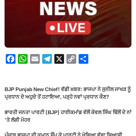
F
W
E
T
X
C
S
a
h
m
el
o
h
c
at
ail
e
p
ar
e
s
gr
y
e
BJP Punjab New Chief! ਵੱਡੀ ਖ਼ਬਰ: ਭਾਜਪਾ ਨੇ ਸੁਨੀਲ ਜਾਖੜ ਨੂੰ
b
A
a
Li
ਪ੍ਰਧਾਨ ਦੇ ਅਹੁਦੇ ਤੋਂ ਹਟਾਇਆ, ਪੜ੍ਹੋ ਨਵਾਂ ਪ੍ਰਧਾਨ ਕੌਣ?
o
p
m
n
ਭਾਰਤੀ ਜਨਤਾ ਪਾਰਟੀ (BJP) ਹਾਈਕਮਾਂਡ ਵੱਲੋਂ ਕੇਵਲ ਸਿੰਘ ਢਿੱਲੋਂ ਦੇ ਨਾਂ
o
p
k
‘ਤੇ ਲੱਗੀ ਮੋਹਰ
k
ਪੰਜਾਬ ਭਾਜਪਾ ਦੀ ਕਮਾਨ ਸੌਂਪ ਕੇ ਪਾਰਟੀ ਨੇ ਖੇਡਿਆ ਵੱਡਾ ਸਿਆਸੀ