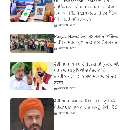
UPI Transaction Charges: UPI
ਟ੍ਰਾਂਜੈਕਸ਼ਨ ਬਾਰੇ ਭਾਰਤ ਸਰਕਾਰ ਦਾ ਵੱਡਾ
ਬਿਆਨ! ਪੇਮੈਂਟ (P2P) ਕਰਨ ‘ਤੇ ਦੇਣ ਪੈਣਗੇ
ਪੈਸੇ? ਪੜ੍ਹੋ ਸਪੱਸ਼ਟੀਕਰਨ
ਅਗਸਤ 8, 2026
Punjab News: ਠੇਕਾ ਮੁਲਾਜ਼ਮਾਂ ਦਾ ਅੰਦੋਲਨ
ਜਾਰੀ! ਰਾਮਪੁਰਾ ਫੂਲ ‘ਚ ਕੱਢਿਆ ਰੋਸ ਮਾਰਚ
ਅਗਸਤ 8, 2026
ਵੱਡੀ ਖ਼ਬਰ: ਪੰਜਾਬ ਦੇ ਬੇਰੁਜ਼ਗਾਰਾਂ ਨੂੰ ਲਾਠੀਆਂ,
ਪਰ ਬਾਹਰਲੇ ਸੂਬਿਆਂ ਦੇ ਨੌਜਵਾਨਾਂ ਨੂੰ
ਨੌਕਰੀਆਂ- ਰੰਧਾਵਾ ਨੇ ਮਾਨ ਸਰਕਾਰ ‘ਤੇ ਚੁੱਕੇ
ਸਵਾਲ
ਅਗਸਤ 8, 2026
ਵੱਡੀ ਖ਼ਬਰ: ਜਗਤਾਰ ਸਿੰਘ ਹਵਾਰਾ ਨੂੰ ਮਿਲੇਗੀ
ਪੈਰੋਲ? CM ਮਾਨ ਨੇ ਰਾਜਪਾਲ ਨੂੰ ਲਿਖੀ ਚਿੱਠੀ
ਅਗਸਤ 8, 2026