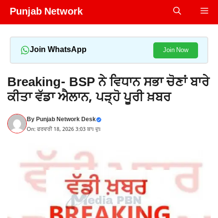
Skip
Punjab Network
Me
to
content
Join WhatsApp
Join Now
Breaking- BSP ਨੇ ਵਿਧਾਨ ਸਭਾ ਚੋਣਾਂ ਬਾਰੇ
ਕੀਤਾ ਵੱਡਾ ਐਲਾਨ, ਪੜ੍ਹੋ ਪੂਰੀ ਖ਼ਬਰ
By
Punjab Network Desk
On: ਫਰਵਰੀ 18, 2026 3:03 ਬਾਃ ਦੁਃ