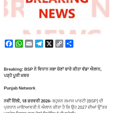
F
W
E
T
X
C
S
a
h
m
el
o
h
c
at
ail
e
p
ar
e
s
gr
y
e
Breaking: BSP ਨੇ ਵਿਧਾਨ ਸਭਾ ਚੋਣਾਂ ਬਾਰੇ ਕੀਤਾ ਵੱਡਾ ਐਲਾਨ,
b
A
a
Li
ਪੜ੍ਹੋ ਪੂਰੀ ਖ਼ਬਰ
o
p
m
n
Punjab Network
o
p
k
k
ਨਵੀਂ ਦਿੱਲੀ, 18 ਫਰਵਰੀ 2026-
ਬਹੁਜਨ ਸਮਾਜ ਪਾਰਟੀ (BSP) ਦੀ
ਪ੍ਰਧਾਨ ਮਾਇਆਵਤੀ ਨੇ ਐਲਾਨ ਕੀਤਾ ਹੈ ਕਿ ਉਹ 2027 ਦੀਆਂ ਉੱਤਰ