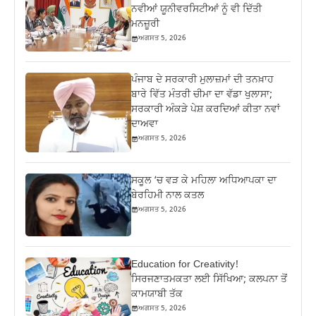
ਨਵੀਆਂ ਯੂਨੀਵਰਸਿਟੀਆਂ ਨੂੰ ਵੀ ਦਿੱਤੀ
ਮਨਜ਼ੂਰੀ
ਅਗਸਤ 5, 2026
ਪੰਜਾਬ ਦੇ ਸਰਕਾਰੀ ਮੁਲਾਜ਼ਮਾਂ ਦੀ ਤਨਖ਼ਾਹ
ਬਾਰੇ ਵਿੱਤ ਮੰਤਰੀ ਚੀਮਾ ਦਾ ਵੱਡਾ ਖੁਲਾਸਾ;
ਸਰਕਾਰੀ ਅੰਕੜੇ ਪੇਸ਼ ਕਰਦਿਆਂ ਕੀਤਾ ਨਵਾਂ
ਦਾਅਵਾ
ਅਗਸਤ 5, 2026
ਸਕੂਲ ‘ਚ ਵੜ ਕੇ ਮਹਿਲਾ ਅਧਿਆਪਕਾ ਦਾ
ਬੇਰਹਿਮੀ ਨਾਲ ਕਤਲ
ਅਗਸਤ 5, 2026
Education for Creativity!
ਸਿਰਜਣਾਤਮਕਤਾ ਲਈ ਸਿੱਖਿਆ; ਕਲਪਨਾ ਤੋਂ
ਕਾਮਯਾਬੀ ਤੱਕ
ਅਗਸਤ 5, 2026