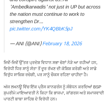
and conspire against us. All
'Ambedkarwadis' not just in UP but across
the nation must continue to work to
strengthen Dr…
pic.twitter.com/YK4QBbK5pJ
— ANI (@ANI)
February 18, 2026
ਜਿਵੇਂ-ਜਿਵੇਂ ਉੱਤਰ ਪ੍ਰਦੇਸ਼ ਵਿਧਾਨ ਸਭਾ ਚੋਣਾਂ ਨੇੜੇ ਆ ਰਹੀਆਂ ਹਨ,
ਵਿਰੋਧੀ ਧਿਰ ਸਾਨੂੰ ਸੱਤਾ ਤੋਂ ਦੂਰ ਰੱਖਣ ਦੀ ਕੋਸ਼ਿਸ਼ ਕਰੇਗੀ ਅਤੇ ਸਾਡੇ
ਵਿਰੁੱਧ ਸਾਜ਼ਿਸ਼ ਰਚੇਗੀ, ਪਰ ਸਾਨੂੰ ਚੌਕਸ ਰਹਿਣਾ ਚਾਹੀਦਾ ਹੈ।
ਅੱਜ ਲਖਨਊ ਵਿੱਚ ਇੱਕ ਪ੍ਰੈਸ ਕਾਨਫਰੰਸ ਨੂੰ ਸੰਬੋਧਨ ਕਰਦਿਆਂ BSP
ਸੁਪਰੀਮੋ ਮਾਇਆਵਤੀ ਨੇ ਕਿਹਾ ਕਿ ਭਾਜਪਾ, ਕਾਂਗਰਸ ਅਤੇ ਸਮਾਜਵਾਦੀ
ਪਾਰਟੀ ਬਾਬਾ ਸਾਹਿਬ ਦੇ ਵਿਰੋਧੀ ਹਨ।