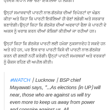
ਪ੍ਰਦੇਸ਼ ਵਿਧਾਨ ਸਭਾ ਚੋਣਾਂ ਇਕੱਲਿਆਂ ਹੀ ਲੜੇਗੀ।
ਉਨ੍ਹਾਂ ਸਮਾਜਵਾਦੀ ਪਾਰਟੀ ਨਾਲ ਗੱਠਜੋੜ ਦੀਆਂ ਰਿਪੋਰਟਾਂ ਦਾ ਖੰਡਨ
ਕੀਤਾ ਅਤੇ ਕਿਹਾ ਕਿ ਪਾਰਟੀ ਇਕੱਲਿਆਂ ਹੀ ਚੋਣਾਂ ਲੜੇਗੀ ਅਤੇ ਸਰਕਾਰ
ਬਣਾਏਗੀ। ਉਨ੍ਹਾਂ ਕਿਹਾ ਕਿ ਗੱਠਜੋੜ ਦੀਆਂ ਅਫਵਾਹਾਂ ਫੈਲਾ ਕੇ ਪਾਰਟੀ ਦੇ
ਅਕਸ ਨੂੰ ਖਰਾਬ ਕਰਨ ਦੀਆਂ ਕੋਸ਼ਿਸ਼ਾਂ ਕੀਤੀਆਂ ਜਾ ਰਹੀਆਂ ਹਨ।
ਉਨ੍ਹਾਂ ਕਿਹਾ ਕਿ ਗੱਠਜੋੜ ਪਾਰਟੀ ਲਈ ਹਮੇਸ਼ਾ ਨੁਕਸਾਨਦੇਹ ਹੋ ਸਕਦੇ ਹਨ
ਅਤੇ ਰਹੇ ਹਨ, ਪਰ ਇਸ ਵਾਰ ਪਾਰਟੀ ਕਿਸੇ ਵੀ ਪਾਰਟੀ ਨਾਲ ਗੱਠਜੋੜ
ਕਰਨ ਦੀ ਗਲਤੀ ਨਹੀਂ ਕਰੇਗੀ। ਉਨ੍ਹਾਂ ਪਾਰਟੀ ਸਮਰਥਕਾਂ ਅਤੇ ਵਰਕਰਾਂ
ਨੂੰ ਚੌਕਸ ਰਹਿਣ ਦੀ ਅਪੀਲ ਕੀਤੀ।
#WATCH
| Lucknow | BSP chief
Mayawati says, "…As elections (in UP) will
near, those who are against us will try
even more to keep us away from power