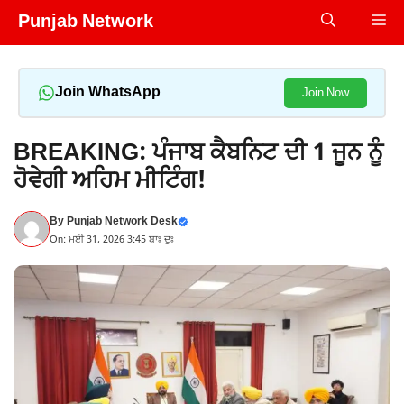
Skip
Punjab Network
Me
to
content
Join WhatsApp
Join Now
BREAKING: ਪੰਜਾਬ ਕੈਬਨਿਟ ਦੀ 1 ਜੂਨ ਨੂੰ
ਹੋਵੇਗੀ ਅਹਿਮ ਮੀਟਿੰਗ!
By
Punjab Network Desk
On: ਮਈ 31, 2026 3:45 ਬਾਃ ਦੁਃ