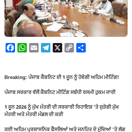
F
W
E
T
X
C
S
a
h
m
el
o
h
c
at
ail
e
p
ar
e
s
gr
y
e
Breaking: ਪੰਜਾਬ ਕੈਬਨਿਟ ਦੀ 1 ਜੂਨ ਨੂੰ ਹੋਵੇਗੀ ਅਹਿਮ ਮੀਟਿੰਗ!
b
A
a
Li
o
p
m
n
ਪੰਜਾਬ ਸਰਕਾਰ ਵੱਲੋਂ ਕੈਬਨਿਟ ਮੀਟਿੰਗ ਸਬੰਧੀ ਰਸਮੀ ਹੁਕਮ ਜਾਰੀ
o
p
k
1 ਜੂਨ 2026 ਨੂੰ ਮੁੱਖ ਮੰਤਰੀ ਦੀ ਸਰਕਾਰੀ ਰਿਹਾਇਸ਼ ‘ਤੇ ਜੁੜੇਗੀ ਮੁੱਖ
k
ਮੰਤਰੀ ਅਤੇ ਮੰਤਰੀ ਮੰਡਲ ਦੀ ਕੜੀ
ਕਈ ਅਹਿਮ ਪ੍ਰਸ਼ਾਸਨਿਕ ਫੈਸਲਿਆਂ ਅਤੇ ਜਨਹਿਤ ਦੇ ਮੁੱਦਿਆਂ ‘ਤੇ ਲੱਗ