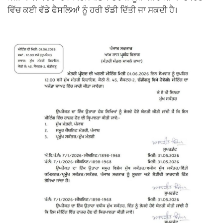
ਵਿੱਚ ਕਈ ਵੱਡੇ ਫੈਸਲਿਆਂ ਨੂੰ ਹਰੀ ਝੰਡੀ ਦਿੱਤੀ ਜਾ ਸਕਦੀ ਹੈ।