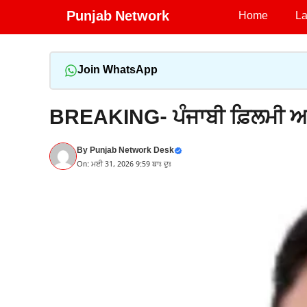
Skip
Punjab Network
Home
La
to
content
Join WhatsApp
BREAKING- ਪੰਜਾਬੀ ਫ਼ਿਲਮੀ ਅਦ
By
Punjab Network Desk
On: ਮਈ 31, 2026 9:59 ਬਾਃ ਦੁਃ