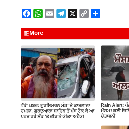
F
W
E
T
X
C
S
a
h
m
el
o
h
c
at
ail
e
p
ar
More
e
s
gr
y
e
b
A
a
Li
o
p
m
n
o
p
k
k
Rain Alert: ਪ
ਵੱਡੀ ਖ਼ਬਰ: ਗੁਰਸਿਮਰਨ ਮੰਡ ‘ਤੇ ਕਾਤਲਾਨਾ
ਮੌਸਮ! ਕਈ ਜ਼ਿਲ੍
ਹਮਲਾ, ਗੁਰਦੁਆਰਾ ਸਾਹਿਬ ਤੋਂ ਮੱਥ ਟੇਕ ਕੇ ਆ
ਚੇਤਾਵਨੀ
ਪਰਤ ਰਹੇ ਮੰਡ ‘ਤੇ ਭੀੜ ਨੇ ਕੀਤਾ ਅਟੈਕ!