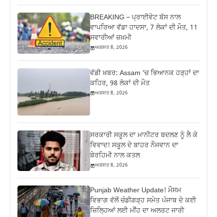
BREAKING – ਪ੍ਰਾਈਵੇਟ ਬੱਸ ਨਾਲ
ਵਾਪਰਿਆ ਵੱਡਾ ਹਾਦਸਾ, 7 ਲੋਕਾਂ ਦੀ ਮੌਤ, 11
ਸਵਾਰੀਆਂ ਜ਼ਖ਼ਮੀ
ਅਗਸਤ 8, 2026
ਵੱਡੀ ਖ਼ਬਰ: Assam ‘ਚ ਭਿਆਨਕ ਹੜ੍ਹਾਂ ਦਾ
ਕਹਿਰ, 98 ਲੋਕਾਂ ਦੀ ਮੌਤ
ਅਗਸਤ 8, 2026
ਸਰਕਾਰੀ ਸਕੂਲ ਦਾ ਮਾਨੀਟਰ ਬਦਲਣ ਨੂੰ ਲੈ ਕੇ
ਵਿਵਾਦ! ਸਕੂਲ ਦੇ ਬਾਹਰ ਨੌਜਵਾਨ ਦਾ
ਬੇਰਹਿਮੀ ਨਾਲ ਕਤਲ
ਅਗਸਤ 8, 2026
Punjab Weather Update! ਮੌਸਮ
ਵਿਭਾਗ ਵੱਲੋਂ ਚੰਡੀਗੜ੍ਹ ਸਮੇਤ ਪੰਜਾਬ ਦੇ ਕਈ
ਜ਼ਿਲ੍ਹਿਆਂ ਲਈ ਮੀਂਹ ਦਾ ਅਲਰਟ ਜਾਰੀ