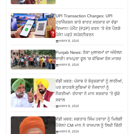
UPI Transaction Charges: UPI
ਟ੍ਰਾਂਜੈਕਸ਼ਨ ਬਾਰੇ ਭਾਰਤ ਸਰਕਾਰ ਦਾ ਵੱਡਾ
ਬਿਆਨ! ਪੇਮੈਂਟ (P2P) ਕਰਨ ‘ਤੇ ਦੇਣ ਪੈਣਗੇ
ਪੈਸੇ? ਪੜ੍ਹੋ ਸਪੱਸ਼ਟੀਕਰਨ
ਅਗਸਤ 8, 2026
Punjab News: ਠੇਕਾ ਮੁਲਾਜ਼ਮਾਂ ਦਾ ਅੰਦੋਲਨ
ਜਾਰੀ! ਰਾਮਪੁਰਾ ਫੂਲ ‘ਚ ਕੱਢਿਆ ਰੋਸ ਮਾਰਚ
ਅਗਸਤ 8, 2026
ਵੱਡੀ ਖ਼ਬਰ: ਪੰਜਾਬ ਦੇ ਬੇਰੁਜ਼ਗਾਰਾਂ ਨੂੰ ਲਾਠੀਆਂ,
ਪਰ ਬਾਹਰਲੇ ਸੂਬਿਆਂ ਦੇ ਨੌਜਵਾਨਾਂ ਨੂੰ
ਨੌਕਰੀਆਂ- ਰੰਧਾਵਾ ਨੇ ਮਾਨ ਸਰਕਾਰ ‘ਤੇ ਚੁੱਕੇ
ਸਵਾਲ
ਅਗਸਤ 8, 2026
ਵੱਡੀ ਖ਼ਬਰ: ਜਗਤਾਰ ਸਿੰਘ ਹਵਾਰਾ ਨੂੰ ਮਿਲੇਗੀ
ਪੈਰੋਲ? CM ਮਾਨ ਨੇ ਰਾਜਪਾਲ ਨੂੰ ਲਿਖੀ ਚਿੱਠੀ
ਅਗਸਤ 8, 2026