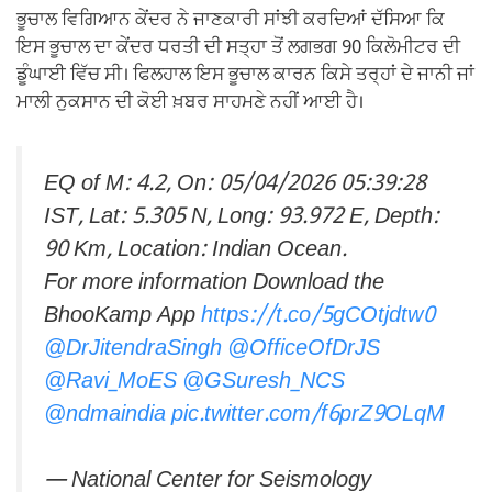
ਭੂਚਾਲ ਵਿਗਿਆਨ ਕੇਂਦਰ ਨੇ ਜਾਣਕਾਰੀ ਸਾਂਝੀ ਕਰਦਿਆਂ ਦੱਸਿਆ ਕਿ
ਇਸ ਭੂਚਾਲ ਦਾ ਕੇਂਦਰ ਧਰਤੀ ਦੀ ਸਤ੍ਹਾ ਤੋਂ ਲਗਭਗ 90 ਕਿਲੋਮੀਟਰ ਦੀ
ਡੂੰਘਾਈ ਵਿੱਚ ਸੀ। ਫਿਲਹਾਲ ਇਸ ਭੂਚਾਲ ਕਾਰਨ ਕਿਸੇ ਤਰ੍ਹਾਂ ਦੇ ਜਾਨੀ ਜਾਂ
ਮਾਲੀ ਨੁਕਸਾਨ ਦੀ ਕੋਈ ਖ਼ਬਰ ਸਾਹਮਣੇ ਨਹੀਂ ਆਈ ਹੈ।
EQ of M: 4.2, On: 05/04/2026 05:39:28
IST, Lat: 5.305 N, Long: 93.972 E, Depth:
90 Km, Location: Indian Ocean.
For more information Download the
BhooKamp App
https://t.co/5gCOtjdtw0
@DrJitendraSingh
@OfficeOfDrJS
@Ravi_MoES
@GSuresh_NCS
@ndmaindia
pic.twitter.com/f6prZ9OLqM
— National Center for Seismology