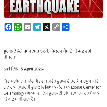
F
W
E
T
X
C
S
a
h
m
el
o
h
c
at
ail
e
p
ar
e
s
gr
y
e
ਭੂਚਾਲ ਦੇ ਲੱਗੇ ਜ਼ਬਰਦਸਤ ਝਟਕੇ,
ਰਿਕਟਰ ਪੈਮਾਨੇ ‘ਤੇ 4.2 ਰਹੀ
b
A
a
Li
ਤੀਬਰਤਾ
o
p
m
n
ਨਵੀਂ ਦਿੱਲੀ, 5 April 2026-
o
p
k
k
ਹਿੰਦ ਮਹਾਂਸਾਗਰ ਵਿੱਚ ਐਤਵਾਰ ਸਵੇਰੇ ਭੂਚਾਲ ਦੇ ਝਟਕੇ ਮਹਿਸੂਸ ਕੀਤੇ
ਗਏ ਹਨ। ਰਾਸ਼ਟਰੀ ਭੂਚਾਲ ਵਿਗਿਆਨ ਕੇਂਦਰ (National Center for
Seismology) ਅਨੁਸਾਰ, ਇਸ ਭੂਚਾਲ ਦੀ ਤੀਬਰਤਾ ਰਿਕਟਰ ਪੈਮਾਨੇ
‘ਤੇ 4.2 ਮਾਪੀ ਗਈ ਹੈ।