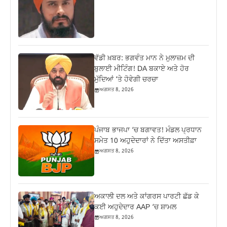
ਵੱਡੀ ਖ਼ਬਰ: ਭਗਵੰਤ ਮਾਨ ਨੇ ਮੁਲਾਜ਼ਮ ਦੀ
ਬੁਲਾਈ ਮੀਟਿੰਗ! DA ਬਕਾਏ ਅਤੇ ਹੋਰ
ਮੁੱਦਿਆਂ ‘ਤੇ ਹੋਵੇਗੀ ਚਰਚਾ
ਅਗਸਤ 8, 2026
ਪੰਜਾਬ ਭਾਜਪਾ ‘ਚ ਬਗਾਵਤ! ਮੰਡਲ ਪ੍ਰਧਾਨ
ਸਮੇਤ 10 ਅਹੁਦੇਦਾਰਾਂ ਨੇ ਦਿੱਤਾ ਅਸਤੀਫ਼ਾ
ਅਗਸਤ 8, 2026
ਅਕਾਲੀ ਦਲ ਅਤੇ ਕਾਂਗਰਸ ਪਾਰਟੀ ਛੱਡ ਕੇ
ਕਈ ਅਹੁਦੇਦਾਰ AAP ‘ਚ ਸ਼ਾਮਲ
ਅਗਸਤ 8, 2026