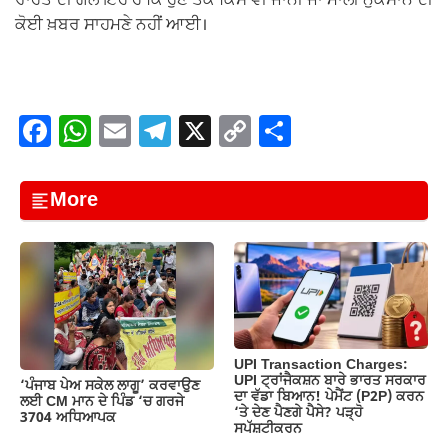
ਰਾਹਤ ਦੀ ਗੱਲ ਇਹ ਹੈ ਕਿ ਹੁਣ ਤੱਕ ਕਿਸੇ ਵੀ ਜਾਨੀ ਜਾਂ ਮਾਲੀ ਨੁਕਸਾਨ ਦੀ
ਕੋਈ ਖ਼ਬਰ ਸਾਹਮਣੇ ਨਹੀਂ ਆਈ।
F
W
E
T
X
C
S
a
h
m
el
o
h
c
at
ail
e
p
ar
More
e
s
gr
y
e
b
A
a
Li
o
p
m
n
o
p
k
k
UPI Transaction Charges:
UPI ਟ੍ਰਾਂਜੈਕਸ਼ਨ ਬਾਰੇ ਭਾਰਤ ਸਰਕਾਰ
‘ਪੰਜਾਬ ਪੇਅ ਸਕੇਲ ਲਾਗੂ’ ਕਰਵਾਉਣ
ਦਾ ਵੱਡਾ ਬਿਆਨ! ਪੇਮੈਂਟ (P2P) ਕਰਨ
ਲਈ CM ਮਾਨ ਦੇ ਪਿੰਡ ‘ਚ ਗਰਜੇ
‘ਤੇ ਦੇਣ ਪੈਣਗੇ ਪੈਸੇ? ਪੜ੍ਹੋ
3704 ਅਧਿਆਪਕ
ਸਪੱਸ਼ਟੀਕਰਨ