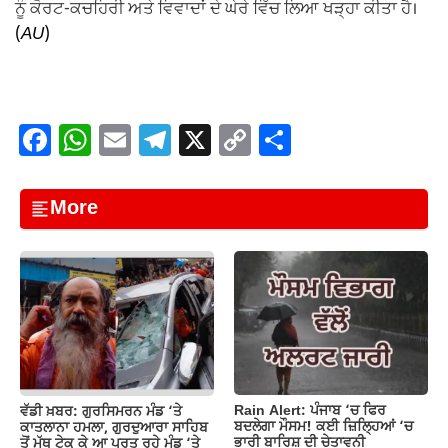
ਨੂੰ ਕੋਰਟ-ਕਚਹਿਰੀ ਅਤੇ ਵਿਵਾਦਾਂ ਦੇ ਘੇਰੇ ਵਿੱਚ ਲਿਆ ਖੜ੍ਹਾ ਕੀਤਾ ਹੈ।
(
AU
)
F
W
E
T
X
C
S
a
h
m
el
o
h
c
at
ail
e
p
ar
More
e
s
gr
y
e
b
A
a
Li
o
p
m
n
o
p
k
k
Rain Alert: ਪੰਜਾਬ ‘ਚ ਫਿਰ
ਵੱਡੀ ਖ਼ਬਰ: ਗੁਰਸਿਮਰਨ ਮੰਡ ‘ਤੇ
ਬਦਲੇਗਾ ਮੌਸਮ! ਕਈ ਜ਼ਿਲ੍ਹਿਆਂ ‘ਚ
ਕਾਤਲਾਨਾ ਹਮਲਾ, ਗੁਰਦੁਆਰਾ ਸਾਹਿਬ
ਭਾਰੀ ਬਾਰਿਸ਼ ਦੀ ਚੇਤਾਵਨੀ
ਤੋਂ ਮੱਥ ਟੇਕ ਕੇ ਆ ਪਰਤ ਰਹੇ ਮੰਡ ‘ਤੇ