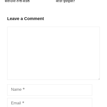
ਬੇਰਹਿਮੀ ਨਾਲ ਕਤਲ
ਕੀਤੀ ਖੁਦਕੁਸ਼ੀ?
Leave a Comment
Comment
Name
Email