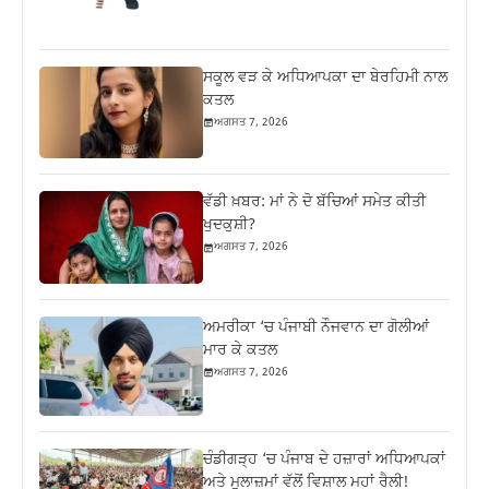
ਸਕੂਲ ਵੜ ਕੇ ਅਧਿਆਪਕਾ ਦਾ ਬੇਰਹਿਮੀ ਨਾਲ
ਕਤਲ
ਅਗਸਤ 7, 2026
ਵੱਡੀ ਖ਼ਬਰ: ਮਾਂ ਨੇ ਦੋ ਬੱਚਿਆਂ ਸਮੇਤ ਕੀਤੀ
ਖੁਦਕੁਸ਼ੀ?
ਅਗਸਤ 7, 2026
ਅਮਰੀਕਾ ‘ਚ ਪੰਜਾਬੀ ਨੌਜਵਾਨ ਦਾ ਗੋਲੀਆਂ
ਮਾਰ ਕੇ ਕਤਲ
ਅਗਸਤ 7, 2026
ਚੰਡੀਗੜ੍ਹ ‘ਚ ਪੰਜਾਬ ਦੇ ਹਜ਼ਾਰਾਂ ਅਧਿਆਪਕਾਂ
ਅਤੇ ਮੁਲਾਜ਼ਮਾਂ ਵੱਲੋਂ ਵਿਸ਼ਾਲ ਮਹਾਂ ਰੈਲੀ!