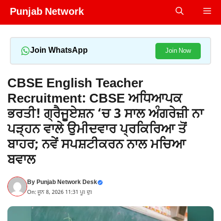
Skip
Punjab Network
Me
to
content
Join WhatsApp
Join Now
CBSE English Teacher
Recruitment: CBSE ਅਧਿਆਪਕ
ਭਰਤੀ! ਗ੍ਰੈਜੂਏਸ਼ਨ ‘ਚ 3 ਸਾਲ ਅੰਗਰੇਜ਼ੀ ਨਾ
ਪੜ੍ਹਨ ਵਾਲੇ ਉਮੀਦਵਾਰ ਪ੍ਰਕਿਰਿਆ ਤੋਂ
ਬਾਹਰ; ਨਵੇਂ ਸਪਸ਼ਟੀਕਰਨ ਨਾਲ ਮਚਿਆ
ਬਵਾਲ
By
Punjab Network Desk
On: ਜੂਨ 8, 2026 11:31 ਪੂਃ ਦੁਃ