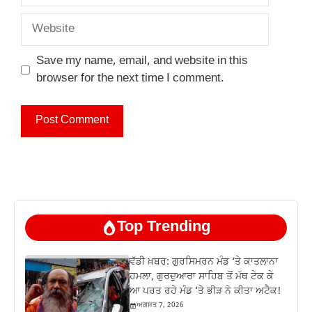
Website
Save my name, email, and website in this
browser for the next time I comment.
Top Trending
ਵੱਡੀ ਖ਼ਬਰ: ਗੁਰਸਿਮਰਨ ਮੰਡ ‘ਤੇ ਕਾਤਲਾਨਾ
ਹਮਲਾ, ਗੁਰਦੁਆਰਾ ਸਾਹਿਬ ਤੋਂ ਮੱਥ ਟੇਕ ਕੇ
ਆ ਪਰਤ ਰਹੇ ਮੰਡ ‘ਤੇ ਭੀੜ ਨੇ ਕੀਤਾ ਅਟੈਕ!
ਅਗਸਤ 7, 2026