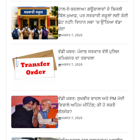
ਹਾਲ-ਏ-ਬਦਲਾਅ! ਗਊਸ਼ਾਲਾਵਾਂ ਦੇ ਬਿਜਲੀ
ਬਿੱਲ ਮੁਆਫ਼, ਪਰ ਸਰਕਾਰੀ ਸਕੂਲਾਂ ਲਈ ਕੋਈ
ਛੋਟ ਨਹੀਂ! ਵਿਧਾਨ ਸਭਾ ‘ਚ ਉੱਠਿਆ ਵੱਡਾ
ਮੁੱਦਾ
ਅਗਸਤ 7, 2026
ਵੱਡੀ ਖ਼ਬਰ: ਪੰਜਾਬ ਸਰਕਾਰ ਵੱਲੋਂ ਪੁਲਿਸ
ਕਮਿਸ਼ਨਰ ਦਾ ਤਬਾਦਲਾ
ਅਗਸਤ 7, 2026
ਵੱਡੀ ਖ਼ਬਰ: ਸੁਖਬੀਰ ਬਾਦਲ ਅਤੇ PM ਮੋਦੀ
ਵਿਚਾਲੇ ਅਹਿਮ ਮੀਟਿੰਗ; ਕੀ ਹੋ ਸਕਦੈ
ਗੱਠਜੋੜ?
ਅਗਸਤ 7, 2026