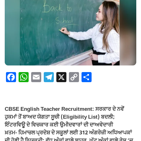
F
W
E
T
X
C
S
a
h
m
el
o
h
c
at
ail
e
p
ar
e
s
gr
y
e
CBSE English Teacher Recruitment: ਸਰਕਾਰ ਦੇ ਨਵੇਂ
b
A
a
Li
ਹੁਕਮਾਂ ਤੋਂ ਬਾਅਦ ਯੋਗਤਾ ਸੂਚੀ (Eligibility List) ਬਦਲੀ;
o
p
m
n
ਇੰਟਰਵਿਊ ਦੇ ਵਿਚਕਾਰ ਕਈ ਉਮੀਦਵਾਰਾਂ ਦੀ ਦਾਅਵੇਦਾਰੀ
ਖ਼ਤਮ- ਹਿਮਾਚਲ ਪ੍ਰਦੇਸ਼ ਦੇ ਸਕੂਲਾਂ ਲਈ 312 ਅੰਗਰੇਜ਼ੀ ਅਧਿਆਪਕਾਂ
o
p
k
ਦੀ ਹੋਣੀ ਹੈ ਨਿਯੁਕਤੀ; ਵੱਧ ਅੰਕਾਂ ਵਾਲੇ ਬਾਹਰ, ਘੱਟ ਅੰਕਾਂ ਵਾਲੇ ਰੇਸ ‘ਚ