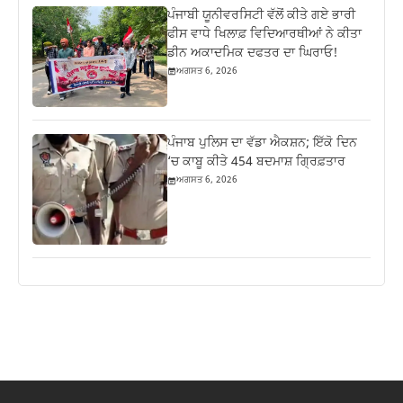
ਪੰਜਾਬੀ ਯੂਨੀਵਰਸਿਟੀ ਵੱਲੋਂ ਕੀਤੇ ਗਏ ਭਾਰੀ
ਫੀਸ ਵਾਧੇ ਖਿਲਾਫ਼ ਵਿਦਿਆਰਥੀਆਂ ਨੇ ਕੀਤਾ
ਡੀਨ ਅਕਾਦਮਿਕ ਦਫਤਰ ਦਾ ਘਿਰਾਓ!
ਅਗਸਤ 6, 2026
ਪੰਜਾਬ ਪੁਲਿਸ ਦਾ ਵੱਡਾ ਐਕਸ਼ਨ; ਇੱਕੋ ਦਿਨ
‘ਚ ਕਾਬੂ ਕੀਤੇ 454 ਬਦਮਾਸ਼ ਗ੍ਰਿਫ਼ਤਾਰ
ਅਗਸਤ 6, 2026