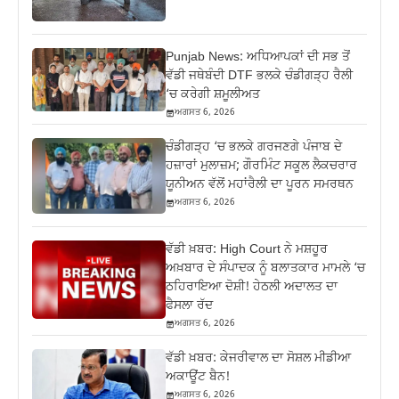
Punjab News: ਅਧਿਆਪਕਾਂ ਦੀ ਸਭ ਤੋਂ
ਵੱਡੀ ਜਥੇਬੰਦੀ DTF ਭਲਕੇ ਚੰਡੀਗੜ੍ਹ ਰੈਲੀ
‘ਚ ਕਰੇਗੀ ਸ਼ਮੂਲੀਅਤ
ਅਗਸਤ 6, 2026
ਚੰਡੀਗੜ੍ਹ ‘ਚ ਭਲਕੇ ਗਰਜਣਗੇ ਪੰਜਾਬ ਦੇ
ਹਜ਼ਾਰਾਂ ਮੁਲਾਜ਼ਮ; ਗੌਰਮਿੰਟ ਸਕੂਲ ਲੈਕਚਰਾਰ
ਯੂਨੀਅਨ ਵੱਲੋਂ ਮਹਾਂਰੈਲੀ ਦਾ ਪੂਰਨ ਸਮਰਥਨ
ਅਗਸਤ 6, 2026
ਵੱਡੀ ਖ਼ਬਰ: High Court ਨੇ ਮਸ਼ਹੂਰ
ਅਖ਼ਬਾਰ ਦੇ ਸੰਪਾਦਕ ਨੂੰ ਬਲਾਤਕਾਰ ਮਾਮਲੇ ‘ਚ
ਠਹਿਰਾਇਆ ਦੋਸ਼ੀ! ਹੇਠਲੀ ਅਦਾਲਤ ਦਾ
ਫੈਸਲਾ ਰੱਦ
ਅਗਸਤ 6, 2026
ਵੱਡੀ ਖ਼ਬਰ: ਕੇਜਰੀਵਾਲ ਦਾ ਸੋਸ਼ਲ ਮੀਡੀਆ
ਅਕਾਊਂਟ ਬੈਨ!
ਅਗਸਤ 6, 2026