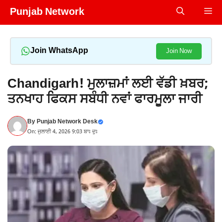
Skip
Punjab Network
Me
to
content
Join WhatsApp
Join Now
Chandigarh! ਮੁਲਾਜ਼ਮਾਂ ਲਈ ਵੱਡੀ ਖ਼ਬਰ;
ਤਨਖਾਹ ਫਿਕਸ ਸਬੰਧੀ ਨਵਾਂ ਫਾਰਮੂਲਾ ਜਾਰੀ
By
Punjab Network Desk
On: ਜੁਲਾਈ 4, 2026 9:03 ਬਾਃ ਦੁਃ