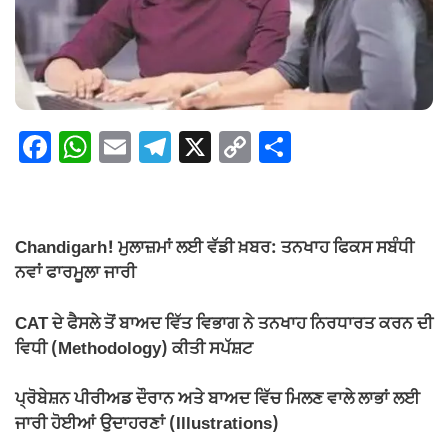
F
W
E
T
X
C
S
a
h
m
el
o
h
c
at
ail
e
p
ar
e
s
gr
y
e
Chandigarh! ਮੁਲਾਜ਼ਮਾਂ ਲਈ ਵੱਡੀ ਖ਼ਬਰ: ਤਨਖਾਹ ਫਿਕਸ ਸਬੰਧੀ
b
A
a
Li
ਨਵਾਂ ਫਾਰਮੂਲਾ ਜਾਰੀ
o
p
m
n
CAT ਦੇ ਫੈਸਲੇ ਤੋਂ ਬਾਅਦ ਵਿੱਤ ਵਿਭਾਗ ਨੇ ਤਨਖਾਹ ਨਿਰਧਾਰਤ ਕਰਨ ਦੀ
o
p
k
ਵਿਧੀ (Methodology) ਕੀਤੀ ਸਪੱਸ਼ਟ
k
ਪ੍ਰੋਬੇਸ਼ਨ ਪੀਰੀਅਡ ਦੌਰਾਨ ਅਤੇ ਬਾਅਦ ਵਿੱਚ ਮਿਲਣ ਵਾਲੇ ਲਾਭਾਂ ਲਈ
ਜਾਰੀ ਹੋਈਆਂ ਉਦਾਹਰਣਾਂ (Illustrations)