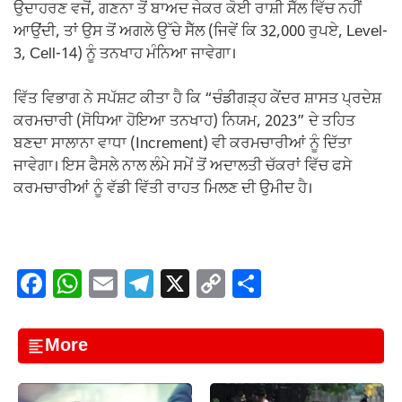
ਉਦਾਹਰਣ ਵਜੋਂ, ਗਣਨਾ ਤੋਂ ਬਾਅਦ ਜੇਕਰ ਕੋਈ ਰਾਸ਼ੀ ਸੈੱਲ ਵਿੱਚ ਨਹੀਂ
ਆਉਂਦੀ, ਤਾਂ ਉਸ ਤੋਂ ਅਗਲੇ ਉੱਚੇ ਸੈੱਲ (ਜਿਵੇਂ ਕਿ 32,000 ਰੁਪਏ, Level-
3, Cell-14) ਨੂੰ ਤਨਖਾਹ ਮੰਨਿਆ ਜਾਵੇਗਾ।
ਵਿੱਤ ਵਿਭਾਗ ਨੇ ਸਪੱਸ਼ਟ ਕੀਤਾ ਹੈ ਕਿ “ਚੰਡੀਗੜ੍ਹ ਕੇਂਦਰ ਸ਼ਾਸਤ ਪ੍ਰਦੇਸ਼
ਕਰਮਚਾਰੀ (ਸੋਧਿਆ ਹੋਇਆ ਤਨਖਾਹ) ਨਿਯਮ, 2023” ਦੇ ਤਹਿਤ
ਬਣਦਾ ਸਾਲਾਨਾ ਵਾਧਾ (Increment) ਵੀ ਕਰਮਚਾਰੀਆਂ ਨੂੰ ਦਿੱਤਾ
ਜਾਵੇਗਾ। ਇਸ ਫੈਸਲੇ ਨਾਲ ਲੰਮੇ ਸਮੇਂ ਤੋਂ ਅਦਾਲਤੀ ਚੱਕਰਾਂ ਵਿੱਚ ਫਸੇ
ਕਰਮਚਾਰੀਆਂ ਨੂੰ ਵੱਡੀ ਵਿੱਤੀ ਰਾਹਤ ਮਿਲਣ ਦੀ ਉਮੀਦ ਹੈ।
F
W
E
T
X
C
S
a
h
m
el
o
h
c
at
ail
e
p
ar
More
e
s
gr
y
e
b
A
a
Li