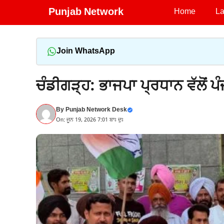
Skip
Punjab Network
Home
La
to
content
Join WhatsApp
ਚੰਡੀਗੜ੍ਹ: ਭਾਜਪਾ ਪ੍ਰਧਾਨ ਵੱਲੋਂ 
By
Punjab Network Desk
On: ਜੂਨ 19, 2026 7:01 ਬਾਃ ਦੁਃ