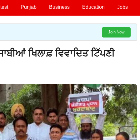
test
Punjab
Business
Education
Jobs
Join Now
ਪੰਜਾਬੀਆਂ ਖਿਲਾਫ਼ ਵਿਵਾਦਿਤ ਟਿੱਪਣੀ