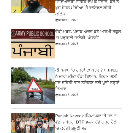
ਵਿਦਿਆਰਥੀ ਵੀਡੀਓ ਦੇਖ ਕੇ ਹੈਰਾਨ; ਬੈਂਸ ਨੇ
ਖੁਦ ਸੋਸ਼ਲ ਮੀਡੀਆ ‘ਤੇ ਵਾਇਰਲ ਕੀਤੀ
ਕਲਿੱਪ
ਅਗਸਤ 6, 2026
ਵੱਡੀ ਖ਼ਬਰ: ਪੰਜਾਬ ਅੰਦਰ ਬਣੇ ਆਰਮੀ ਸਕੂਲ
‘ਚ ਪੜ੍ਹਾਈ ਜਾਏਗੀ ‘ਪੰਜਾਬੀ’
ਅਗਸਤ 6, 2026
ਕੀ ਪੰਜਾਬ ‘ਚ ਹੜ੍ਹਾਂ ਦਾ ਖ਼ਤਰਾ? ਪ੍ਰਸਾਸ਼ਨ
ਨੇ ਜਾਰੀ ਕੀਤਾ ਵੱਡਾ ਬਿਆਨ, ਕਿਹਾ- ਅਸੀਂ
ਹਰ ਸਥਿਤੀ ਨਾਲ ਨਜਿੱਠਣ ਲਈ ਪੂਰੀ ਤਰ੍ਹਾਂ
ਤਿਆਰ
ਅਗਸਤ 6, 2026
Punjab News: ਅਧਿਆਪਕਾਂ ਦੀ ਸਭ ਤੋਂ
ਵੱਡੀ ਜਥੇਬੰਦੀ DTF ਭਲਕੇ ਚੰਡੀਗੜ੍ਹ ਰੈਲੀ
‘ਚ ਕਰੇਗੀ ਸ਼ਮੂਲੀਅਤ