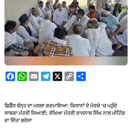
F
W
E
T
X
C
S
a
h
m
el
o
h
c
at
ail
e
p
ar
e
s
gr
y
e
ਡਿਫ਼ੈਂਸ ਬੰਨ੍ਹ ਦਾ ਮਸਲਾ ਗਰਮਾਇਆ: ਕਿਸਾਨਾਂ ਦੇ ਮੋਰਚੇ ‘ਚ ਪਹੁੰਚੇ
b
A
a
Li
ਸਾਬਕਾ ਮੰਤਰੀ ਜਿਆਣੀ; ਰੱਖਿਆ ਮੰਤਰੀ ਰਾਜਨਾਥ ਸਿੰਘ ਨਾਲ ਮੀਟਿੰਗ
o
p
m
n
ਦਾ ਦਿੱਤਾ ਭਰੋਸਾ