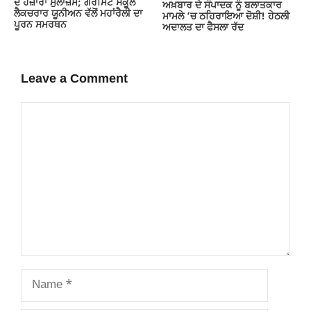
ਦੇ ਹਜ਼ਾਰਾਂ ਮੁਲਾਜ਼ਮ; ਗੌਰਮਿੰਟ ਸਕੂਲ
ਅਖ਼ਬਾਰ ਦੇ ਸੰਪਾਦਕ ਨੂੰ ਬਲਾਤਕਾਰ
ਲੈਕਚਰਾਰ ਯੂਨੀਅਨ ਵੱਲੋਂ ਮਹਾਂਰੈਲੀ ਦਾ
ਮਾਮਲੇ ‘ਚ ਠਹਿਰਾਇਆ ਦੋਸ਼ੀ! ਹੇਠਲੀ
ਪੂਰਨ ਸਮਰਥਨ
ਅਦਾਲਤ ਦਾ ਫੈਸਲਾ ਰੱਦ
Leave a Comment
Comment
Name