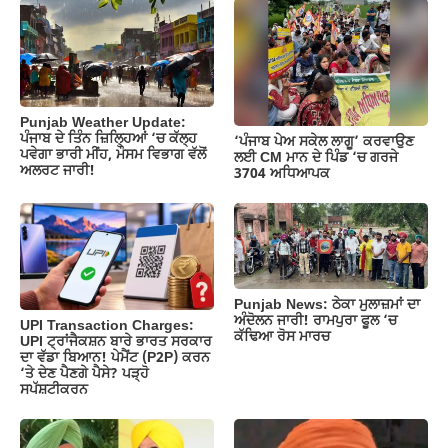
b
A
a
Li
o
p
m
n
o
p
k
k
Punjab Weather Update:
ਪੰਜਾਬ ਦੇ ਤਿੰਨ ਜ਼‍ਿਲ੍ਹਿਆਂ ‘ਚ ਕੱਲ੍ਹ
‘ਪੰਜਾਬ ਪੇਅ ਸਕੇਲ ਲਾਗੂ’ ਕਰਵਾਉਣ
ਪਵੇਗਾ ਭਾਰੀ ਮੀਂਹ, ਮੌਸਮ ਵਿਭਾਗ ਵੱਲੋਂ
ਲਈ CM ਮਾਨ ਦੇ ਪਿੰਡ ‘ਚ ਗਰਜੇ
ਅਲਰਟ ਜਾਰੀ!
3704 ਅਧਿਆਪਕ
Punjab News: ਠੇਕਾ ਮੁਲਾਜ਼ਮਾਂ ਦਾ
ਅੰਦੋਲਨ ਜਾਰੀ! ਰਾਮਪੁਰਾ ਫੂਲ ‘ਚ
UPI Transaction Charges:
ਕੱਢਿਆ ਰੋਸ ਮਾਰਚ
UPI ਟ੍ਰਾਂਜੈਕਸ਼ਨ ਬਾਰੇ ਭਾਰਤ ਸਰਕਾਰ
ਦਾ ਵੱਡਾ ਬਿਆਨ! ਪੇਮੈਂਟ (P2P) ਕਰਨ
‘ਤੇ ਦੇਣ ਪੈਣਗੇ ਪੈਸੇ? ਪੜ੍ਹੋ
ਸਪੱਸ਼ਟੀਕਰਨ