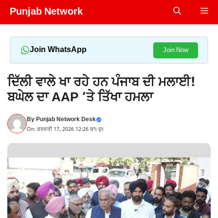
Skip
Punjab Network
Me
to
content
Join WhatsApp
Join Now
ਦਿੱਲੀ ਵਾਲੇ ਖਾ ਰਹੇ ਹਨ ਪੰਜਾਬ ਦੀ ਮਲਾਈ!
ਬਘੇਲ ਦਾ AAP ‘ਤੇ ਤਿੱਖਾ ਹਮਲਾ
By
Punjab Network Desk
On: ਫਰਵਰੀ 17, 2026 12:26 ਬਾਃ ਦੁਃ