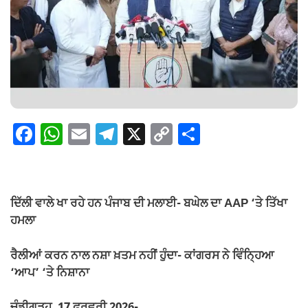
F
W
E
T
X
C
S
a
h
m
el
o
h
c
at
ail
e
p
ar
e
s
gr
y
e
ਦਿੱਲੀ ਵਾਲੇ ਖਾ ਰਹੇ ਹਨ ਪੰਜਾਬ ਦੀ ਮਲਾਈ- ਬਘੇਲ ਦਾ AAP ‘ਤੇ ਤਿੱਖਾ
b
A
a
Li
ਹਮਲਾ
o
p
m
n
ਰੈਲੀਆਂ ਕਰਨ ਨਾਲ ਨਸ਼ਾ ਖ਼ਤਮ ਨਹੀਂ ਹੁੰਦਾ- ਕਾਂਗਰਸ ਨੇ ਵਿੰਨ੍ਹਿਆ
o
p
k
‘ਆਪ’ ‘ਤੇ ਨਿਸ਼ਾਨਾ
k