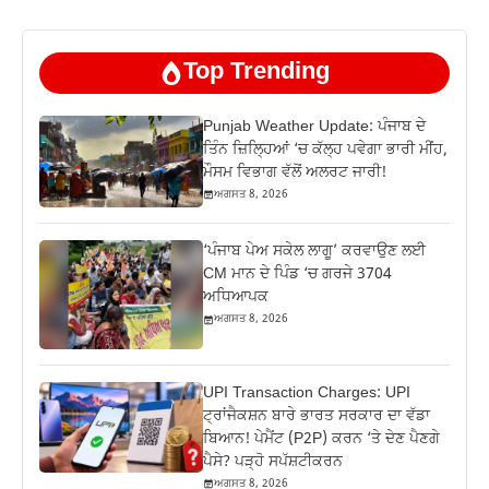
Top Trending
Punjab Weather Update: ਪੰਜਾਬ ਦੇ
ਤਿੰਨ ਜ਼‍ਿਲ੍ਹਿਆਂ ‘ਚ ਕੱਲ੍ਹ ਪਵੇਗਾ ਭਾਰੀ ਮੀਂਹ,
ਮੌਸਮ ਵਿਭਾਗ ਵੱਲੋਂ ਅਲਰਟ ਜਾਰੀ!
ਅਗਸਤ 8, 2026
‘ਪੰਜਾਬ ਪੇਅ ਸਕੇਲ ਲਾਗੂ’ ਕਰਵਾਉਣ ਲਈ
CM ਮਾਨ ਦੇ ਪਿੰਡ ‘ਚ ਗਰਜੇ 3704
ਅਧਿਆਪਕ
ਅਗਸਤ 8, 2026
UPI Transaction Charges: UPI
ਟ੍ਰਾਂਜੈਕਸ਼ਨ ਬਾਰੇ ਭਾਰਤ ਸਰਕਾਰ ਦਾ ਵੱਡਾ
ਬਿਆਨ! ਪੇਮੈਂਟ (P2P) ਕਰਨ ‘ਤੇ ਦੇਣ ਪੈਣਗੇ
ਪੈਸੇ? ਪੜ੍ਹੋ ਸਪੱਸ਼ਟੀਕਰਨ
ਅਗਸਤ 8, 2026