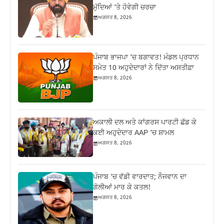
ਮੁੱਦਿਆਂ ‘ਤੇ ਹੋਵੇਗੀ ਚਰਚਾ
ਅਗਸਤ 8, 2026
ਪੰਜਾਬ ਭਾਜਪਾ ‘ਚ ਬਗਾਵਤ! ਮੰਡਲ ਪ੍ਰਧਾਨ
ਸਮੇਤ 10 ਅਹੁਦੇਦਾਰਾਂ ਨੇ ਦਿੱਤਾ ਅਸਤੀਫ਼ਾ
ਅਗਸਤ 8, 2026
ਅਕਾਲੀ ਦਲ ਅਤੇ ਕਾਂਗਰਸ ਪਾਰਟੀ ਛੱਡ ਕੇ
ਕਈ ਅਹੁਦੇਦਾਰ AAP ‘ਚ ਸ਼ਾਮਲ
ਅਗਸਤ 8, 2026
ਪੰਜਾਬ ‘ਚ ਵੱਡੀ ਵਾਰਦਾਤ; ਨੌਜਵਾਨ ਦਾ
ਗੋਲੀਆਂ ਮਾਰ ਕੇ ਕਤਲ!
ਅਗਸਤ 8, 2026