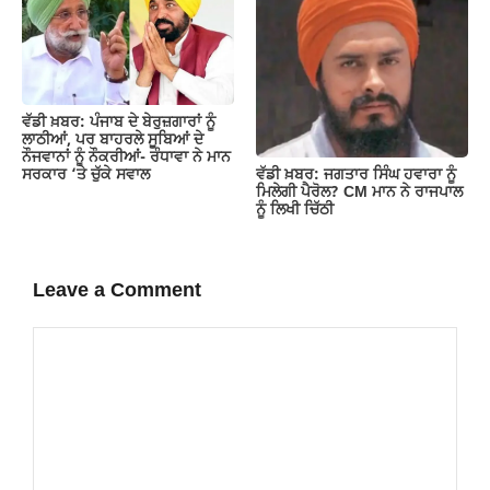
ਵੱਡੀ ਖ਼ਬਰ: ਪੰਜਾਬ ਦੇ ਬੇਰੁਜ਼ਗਾਰਾਂ ਨੂੰ
ਲਾਠੀਆਂ, ਪਰ ਬਾਹਰਲੇ ਸੂਬਿਆਂ ਦੇ
ਨੌਜਵਾਨਾਂ ਨੂੰ ਨੌਕਰੀਆਂ- ਰੰਧਾਵਾ ਨੇ ਮਾਨ
ਵੱਡੀ ਖ਼ਬਰ: ਜਗਤਾਰ ਸਿੰਘ ਹਵਾਰਾ ਨੂੰ
ਸਰਕਾਰ ‘ਤੇ ਚੁੱਕੇ ਸਵਾਲ
ਮਿਲੇਗੀ ਪੈਰੋਲ? CM ਮਾਨ ਨੇ ਰਾਜਪਾਲ
ਨੂੰ ਲਿਖੀ ਚਿੱਠੀ
Leave a Comment
Comment