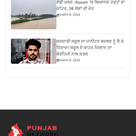
ਵੱਡੀ ਖ਼ਬਰ: Assam ‘ਚ ਭਿਆਨਕ ਹੜ੍ਹਾਂ ਦਾ
ਕਹਿਰ, 98 ਲੋਕਾਂ ਦੀ ਮੌਤ
ਅਗਸਤ 8, 2026
ਸਰਕਾਰੀ ਸਕੂਲ ਦਾ ਮਾਨੀਟਰ ਬਦਲਣ ਨੂੰ ਲੈ ਕੇ
ਵਿਵਾਦ! ਸਕੂਲ ਦੇ ਬਾਹਰ ਨੌਜਵਾਨ ਦਾ
ਬੇਰਹਿਮੀ ਨਾਲ ਕਤਲ
ਅਗਸਤ 8, 2026