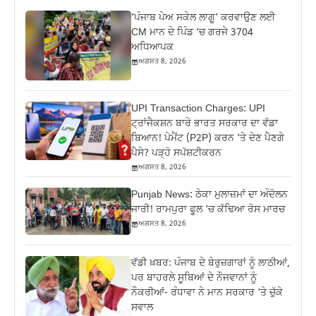
‘ਪੰਜਾਬ ਪੇਅ ਸਕੇਲ ਲਾਗੂ’ ਕਰਵਾਉਣ ਲਈ
CM ਮਾਨ ਦੇ ਪਿੰਡ ‘ਚ ਗਰਜੇ 3704
ਅਧਿਆਪਕ
ਅਗਸਤ 8, 2026
UPI Transaction Charges: UPI
ਟ੍ਰਾਂਜੈਕਸ਼ਨ ਬਾਰੇ ਭਾਰਤ ਸਰਕਾਰ ਦਾ ਵੱਡਾ
ਬਿਆਨ! ਪੇਮੈਂਟ (P2P) ਕਰਨ ‘ਤੇ ਦੇਣ ਪੈਣਗੇ
ਪੈਸੇ? ਪੜ੍ਹੋ ਸਪੱਸ਼ਟੀਕਰਨ
ਅਗਸਤ 8, 2026
Punjab News: ਠੇਕਾ ਮੁਲਾਜ਼ਮਾਂ ਦਾ ਅੰਦੋਲਨ
ਜਾਰੀ! ਰਾਮਪੁਰਾ ਫੂਲ ‘ਚ ਕੱਢਿਆ ਰੋਸ ਮਾਰਚ
ਅਗਸਤ 8, 2026
ਵੱਡੀ ਖ਼ਬਰ: ਪੰਜਾਬ ਦੇ ਬੇਰੁਜ਼ਗਾਰਾਂ ਨੂੰ ਲਾਠੀਆਂ,
ਪਰ ਬਾਹਰਲੇ ਸੂਬਿਆਂ ਦੇ ਨੌਜਵਾਨਾਂ ਨੂੰ
ਨੌਕਰੀਆਂ- ਰੰਧਾਵਾ ਨੇ ਮਾਨ ਸਰਕਾਰ ‘ਤੇ ਚੁੱਕੇ
ਸਵਾਲ