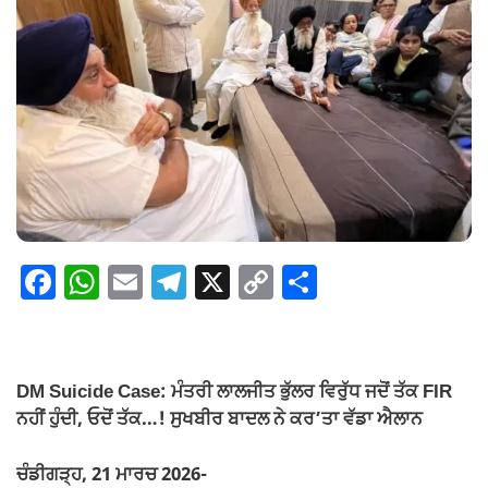
F
W
E
T
X
C
S
a
h
m
el
o
h
c
at
ail
e
p
ar
e
s
gr
y
e
DM Suicide Case: ਮੰਤਰੀ ਲਾਲਜੀਤ ਭੁੱਲਰ ਵਿਰੁੱਧ ਜਦੋਂ ਤੱਕ FIR
b
A
a
Li
ਨਹੀਂ ਹੁੰਦੀ, ਓਦੋਂ ਤੱਕ…! ਸੁਖਬੀਰ ਬਾਦਲ ਨੇ ਕਰ’ਤਾ ਵੱਡਾ ਐਲਾਨ
o
p
m
n
ਚੰਡੀਗੜ੍ਹ, 21 ਮਾਰਚ 2026-