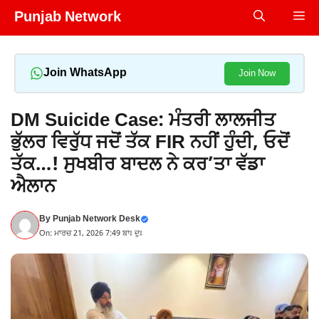
Skip
Punjab Network
Me
to
content
Join WhatsApp
Join Now
DM Suicide Case: ਮੰਤਰੀ ਲਾਲਜੀਤ
ਭੁੱਲਰ ਵਿਰੁੱਧ ਜਦੋਂ ਤੱਕ FIR ਨਹੀਂ ਹੁੰਦੀ, ਓਦੋਂ
ਤੱਕ…! ਸੁਖਬੀਰ ਬਾਦਲ ਨੇ ਕਰ’ਤਾ ਵੱਡਾ
ਐਲਾਨ
By
Punjab Network Desk
On: ਮਾਰਚ 21, 2026 7:49 ਬਾਃ ਦੁਃ