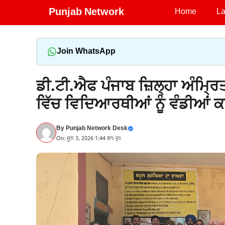
Skip
Punjab Network
Home
La
to
content
Join WhatsApp
ਡੀ.ਟੀ.ਐਫ ਪੰਜਾਬ ਜ਼ਿਲ੍ਹਾ ਅੰਮ੍ਰਿ
ਵਿੱਚ ਵਿਦਿਆਰਥੀਆਂ ਨੂੰ ਵੰਡੀਆਂ 
By
Punjab Network Desk
On: ਜੂਨ 3, 2026 1:44 ਬਾਃ ਦੁਃ