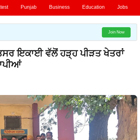
test
Punjab
Business
Education
Jobs
Join Now
ਤਸਰ ਇਕਾਈ ਵੱਲੋਂ ਹੜ੍ਹ ਪੀੜਤ ਖੇਤਰਾਂ
ਕਾਪੀਆਂ