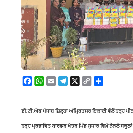
F
W
E
T
X
C
S
a
h
m
el
o
h
c
at
ail
e
p
ar
e
s
gr
y
e
ਡੀ.ਟੀ.ਐਫ ਪੰਜਾਬ ਜ਼ਿਲ੍ਹਾ ਅੰਮ੍ਰਿਤਸਰ ਇਕਾਈ ਵੱਲੋਂ ਹੜ੍ਹ ਪੀੜ
b
A
a
Li
o
p
m
n
ਹੜ੍ਹ ਪ੍ਰਭਾਵਿਤ ਬਾਰਡਰ ਖੇਤਰ ਪਿੰਡ ਸੁਧਾਰ ਵਿਖ਼ੇ ਨੇੜਲੇ ਸਕ