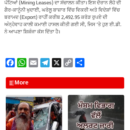
ਪੱਟਿਆਂ (Mining Leases) ਦਾ ਸੰਚਾਲਨ ਕੀਤਾ। ਇਸ ਦੌਰਾਨ ਲੋਹੇ ਦੀ
ਗੈਰ-ਕਾਨੂੰਨੀ ਖੁਦਾਈ, ਘਰੇਲੂ ਬਾਜ਼ਾਰ ਵਿੱਚ ਵਿਕਰੀ ਅਤੇ ਵਿਦੇਸ਼ਾਂ ਵਿੱਚ
ਬਰਾਮਦ (Export) ਰਾਹੀਂ ਕਰੀਬ 2,492.95 ਕਰੋੜ ਰੁਪਏ ਦੀ
ਅੰਨ੍ਹੇਵਾਹ ਕਾਲੀ ਕਮਾਈ ਹਾਸਲ ਕੀਤੀ ਗਈ ਸੀ, ਜਿਸ ‘ਤੇ ਹੁਣ ਈ.ਡੀ.
ਨੇ ਆਪਣਾ ਸ਼ਿਕੰਜਾ ਕੱਸ ਦਿੱਤਾ ਹੈ।
F
W
E
T
X
C
S
a
h
m
el
o
h
c
at
ail
e
p
ar
More
e
s
gr
y
e
b
A
a
Li
o
p
m
n
o
p
k
k