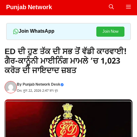
Skip
Punjab Network
Me
to
content
Join WhatsApp
Join Now
ED ਦੀ ਹੁਣ ਤੱਕ ਦੀ ਸਭ ਤੋਂ ਵੱਡੀ ਕਾਰਵਾਈ!
ਗੈਰ-ਕਾਨੂੰਨੀ ਮਾਈਨਿੰਗ ਮਾਮਲੇ ‘ਚ 1,023
ਕਰੋੜ ਦੀ ਜਾਇਦਾਦ ਜ਼ਬਤ
By
Punjab Network Desk
On: ਜੂਨ 22, 2026 2:47 ਬਾਃ ਦੁਃ