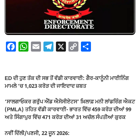
F
W
E
T
X
C
S
a
h
m
el
o
h
c
at
ail
e
p
ar
e
s
gr
y
e
ED ਦੀ ਹੁਣ ਤੱਕ ਦੀ ਸਭ ਤੋਂ ਵੱਡੀ ਕਾਰਵਾਈ: ਗੈਰ-ਕਾਨੂੰਨੀ ਮਾਈਨਿੰਗ
b
A
a
Li
ਮਾਮਲੇ ‘ਚ 1,023 ਕਰੋੜ ਦੀ ਜਾਇਦਾਦ ਜ਼ਬਤ
o
p
m
n
‘ਸਾਲਗਾਓਕਰ ਗਰੁੱਪ ਐਂਡ ਐਸੋਸੀਏਟਸ’ ਖ਼ਿਲਾਫ਼ ਮਨੀ ਲਾਂਡਰਿੰਗ ਐਕਟ
o
p
k
(PMLA) ਤਹਿਤ ਵੱਡੀ ਕਾਰਵਾਈ- ਭਾਰਤ ਵਿੱਚ 459 ਕਰੋੜ ਦੀਆਂ 99
k
ਅਤੇ ਸਿੰਗਾਪੁਰ ਵਿੱਚ 471 ਕਰੋੜ ਦੀਆਂ 31 ਅਚੱਲ ਸੰਪਤੀਆਂ ਕੁਰਕ
ਨਵੀਂ ਦਿੱਲੀ/ਪਣਜੀ, 22 ਜੂਨ 2026: