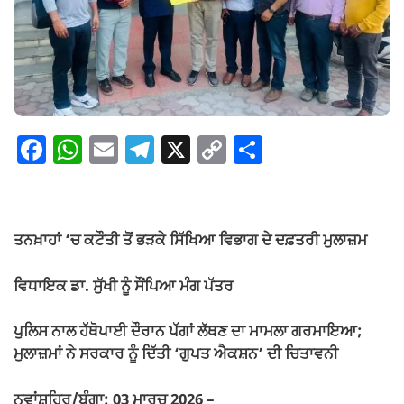
F
W
E
T
X
C
S
a
h
m
el
o
h
c
at
ail
e
p
ar
e
s
gr
y
e
ਤਨਖ਼ਾਹਾਂ ‘ਚ ਕਟੌਤੀ ਤੋਂ ਭੜਕੇ ਸਿੱਖਿਆ ਵਿਭਾਗ ਦੇ ਦਫ਼ਤਰੀ ਮੁਲਾਜ਼ਮ
b
A
a
Li
o
p
m
n
ਵਿਧਾਇਕ ਡਾ. ਸੁੱਖੀ ਨੂੰ ਸੌਂਪਿਆ ਮੰਗ ਪੱਤਰ
o
p
k
ਪੁਲਿਸ ਨਾਲ ਹੱਥੋਪਾਈ ਦੌਰਾਨ ਪੱਗਾਂ ਲੱਥਣ ਦਾ ਮਾਮਲਾ ਗਰਮਾਇਆ;
k
ਮੁਲਾਜ਼ਮਾਂ ਨੇ ਸਰਕਾਰ ਨੂੰ ਦਿੱਤੀ ‘ਗੁਪਤ ਐਕਸ਼ਨ’ ਦੀ ਚਿਤਾਵਨੀ
ਨਵਾਂਸ਼ਹਿਰ/ਬੰਗਾ: 03 ਮਾਰਚ 2026 –