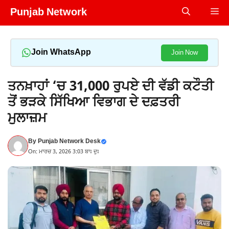
Skip
Punjab Network
Me
to
content
Join WhatsApp
Join Now
ਤਨਖ਼ਾਹਾਂ ‘ਚ 31,000 ਰੁਪਏ ਦੀ ਵੱਡੀ ਕਟੌਤੀ
ਤੋਂ ਭੜਕੇ ਸਿੱਖਿਆ ਵਿਭਾਗ ਦੇ ਦਫ਼ਤਰੀ
ਮੁਲਾਜ਼ਮ
By
Punjab Network Desk
On: ਮਾਰਚ 3, 2026 3:03 ਬਾਃ ਦੁਃ