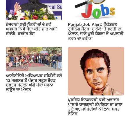
ਨੌਜਵਾਨਾਂ ਲਈ ਨੌਕਰੀਆਂ ਦੇ ਨਵੇਂ
Punjab Job Alert: ਵੋਕੇਸ਼ਨਲ
ਅਵਸਰ ਕਿਵੇਂ ਪੈਦਾ ਕੀਤੇ ਜਾਣ ਅਸੀਂ
ਟ੍ਰੇਨਿੰਗ ਸੈਂਟਰ ‘ਚ ਠੇਕੇ ‘ਤੇ ਭਰਤੀ ਦਾ
ਦੱਸਾਂਗੇ- ਹਰਜੋਤ ਬੈਂਸ
ਐਲਾਨ, ਜਾਣੋ ਪੂਰੀ ਯੋਗਤਾ ਤੇ ਅਪਲਾਈ
ਕਰਨ ਦਾ ਤਰੀਕਾ
ਆਈਈਏਟੀ ਅਧਿਆਪਕ ਜਥੇਬੰਦੀ ਵੱਲੋਂ
12 ਅਗਸਤ ਤੋਂ ਪੰਜਾਬ ਸਕੂਲ ਬੋਰਡ
ਦਫਤਰ ਮੋਹਾਲੀ ਅੱਗੇ ਪੱਕਾ ਧਰਨਾ
ਲਾਉਣ ਦਾ ਐਲਾਨ
ਪ੍ਰਸਿੱਧ ਇਨਕਲਾਬੀ ਕਵੀ ਅਵਤਾਰ
ਪਾਸ਼ ਦੇ ਯਾਦਗਾਰੀ ਕੰਪਲੈਕਸ ਦਾ ਤਾਲਾ
ਤੋੜਿਆ, ਜਥੇਬੰਦੀਆਂ ਨੇ ਲਿਆ ਸਖ਼ਤ
ਨੋਟਿਸ