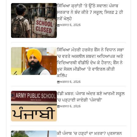
ਸਿੱਖਿਆ ਕ੍ਰਾਂਤੀ ‘ਤੇ ਉੱਠੇ ਸਵਾਲ! ਪੰਜਾਬ
ਸਰਕਾਰ ਨੇ ਬੰਦ ਕੀਤੇ 7 ਸਕੂਲ; ਸਿਰਫ਼ 2 ਹੀ
ਨਵੇਂ ਖੋਲ੍ਹੇ
ਅਗਸਤ 6, 2026
ਸਿੱਖਿਆ ਮੰਤਰੀ ਹਰਜੋਤ ਬੈਂਸ ਨੇ ਵਿਧਾਨ ਸਭਾ
‘ਚ ਵਰਤੇ ਅਸ਼ਲੀਲ ਸ਼ਬਦ! ਅਧਿਆਪਕ ਅਤੇ
ਵਿਦਿਆਰਥੀ ਵੀਡੀਓ ਦੇਖ ਕੇ ਹੈਰਾਨ; ਬੈਂਸ ਨੇ
ਖੁਦ ਸੋਸ਼ਲ ਮੀਡੀਆ ‘ਤੇ ਵਾਇਰਲ ਕੀਤੀ
ਕਲਿੱਪ
ਅਗਸਤ 6, 2026
ਵੱਡੀ ਖ਼ਬਰ: ਪੰਜਾਬ ਅੰਦਰ ਬਣੇ ਆਰਮੀ ਸਕੂਲ
‘ਚ ਪੜ੍ਹਾਈ ਜਾਏਗੀ ‘ਪੰਜਾਬੀ’
ਅਗਸਤ 6, 2026
ਕੀ ਪੰਜਾਬ ‘ਚ ਹੜ੍ਹਾਂ ਦਾ ਖ਼ਤਰਾ? ਪ੍ਰਸਾਸ਼ਨ