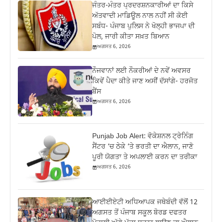
ਜੰਤਰ-ਮੰਤਰ ਪ੍ਰਦਰਸ਼ਨਕਾਰੀਆਂ ਦਾ ਕਿਸੇ
ਅੱਤਵਾਦੀ ਮਾਡਿਊਲ ਨਾਲ ਨਹੀਂ ਸੀ ਕੋਈ
ਸਬੰਧ- ਪੰਜਾਬ ਪੁਲਿਸ ਨੇ ਖੋਲ੍ਹੀ ਭਾਜਪਾ ਦੀ
ਪੋਲ, ਜਾਰੀ ਕੀਤਾ ਸਖ਼ਤ ਬਿਆਨ
ਅਗਸਤ 6, 2026
ਨੌਜਵਾਨਾਂ ਲਈ ਨੌਕਰੀਆਂ ਦੇ ਨਵੇਂ ਅਵਸਰ
ਕਿਵੇਂ ਪੈਦਾ ਕੀਤੇ ਜਾਣ ਅਸੀਂ ਦੱਸਾਂਗੇ- ਹਰਜੋਤ
ਬੈਂਸ
ਅਗਸਤ 6, 2026
Punjab Job Alert: ਵੋਕੇਸ਼ਨਲ ਟ੍ਰੇਨਿੰਗ
ਸੈਂਟਰ ‘ਚ ਠੇਕੇ ‘ਤੇ ਭਰਤੀ ਦਾ ਐਲਾਨ, ਜਾਣੋ
ਪੂਰੀ ਯੋਗਤਾ ਤੇ ਅਪਲਾਈ ਕਰਨ ਦਾ ਤਰੀਕਾ
ਅਗਸਤ 6, 2026
ਆਈਈਏਟੀ ਅਧਿਆਪਕ ਜਥੇਬੰਦੀ ਵੱਲੋਂ 12
ਅਗਸਤ ਤੋਂ ਪੰਜਾਬ ਸਕੂਲ ਬੋਰਡ ਦਫਤਰ