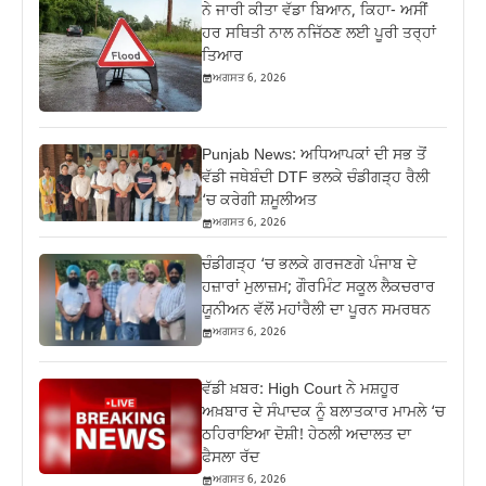
ਨੇ ਜਾਰੀ ਕੀਤਾ ਵੱਡਾ ਬਿਆਨ, ਕਿਹਾ- ਅਸੀਂ
ਹਰ ਸਥਿਤੀ ਨਾਲ ਨਜਿੱਠਣ ਲਈ ਪੂਰੀ ਤਰ੍ਹਾਂ
ਤਿਆਰ
ਅਗਸਤ 6, 2026
Punjab News: ਅਧਿਆਪਕਾਂ ਦੀ ਸਭ ਤੋਂ
ਵੱਡੀ ਜਥੇਬੰਦੀ DTF ਭਲਕੇ ਚੰਡੀਗੜ੍ਹ ਰੈਲੀ
‘ਚ ਕਰੇਗੀ ਸ਼ਮੂਲੀਅਤ
ਅਗਸਤ 6, 2026
ਚੰਡੀਗੜ੍ਹ ‘ਚ ਭਲਕੇ ਗਰਜਣਗੇ ਪੰਜਾਬ ਦੇ
ਹਜ਼ਾਰਾਂ ਮੁਲਾਜ਼ਮ; ਗੌਰਮਿੰਟ ਸਕੂਲ ਲੈਕਚਰਾਰ
ਯੂਨੀਅਨ ਵੱਲੋਂ ਮਹਾਂਰੈਲੀ ਦਾ ਪੂਰਨ ਸਮਰਥਨ
ਅਗਸਤ 6, 2026
ਵੱਡੀ ਖ਼ਬਰ: High Court ਨੇ ਮਸ਼ਹੂਰ
ਅਖ਼ਬਾਰ ਦੇ ਸੰਪਾਦਕ ਨੂੰ ਬਲਾਤਕਾਰ ਮਾਮਲੇ ‘ਚ
ਠਹਿਰਾਇਆ ਦੋਸ਼ੀ! ਹੇਠਲੀ ਅਦਾਲਤ ਦਾ
ਫੈਸਲਾ ਰੱਦ
ਅਗਸਤ 6, 2026