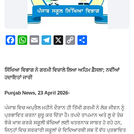
F
W
E
T
X
C
S
a
h
m
el
o
h
c
at
ail
e
p
ar
e
s
gr
y
e
ਸਿੱਖਿਆ ਵਿਭਾਗ ਨੇ ਗਰਮੀ ਵਿਚਾਲੇ ਲਿਆ ਅਹਿਮ ਫ਼ੈਸਲਾ; ਨਵੀਂਆਂ
b
A
a
Li
ਹਦਾਇਤਾਂ ਜਾਰੀ
o
p
m
n
Punjab News, 23 April 2026-
o
p
k
k
ਪੰਜਾਬ ਵਿਚ ਅਪ੍ਰੈਲ ਮਹੀਨੇ ਦੌਰਾਨ ਹੀ ਤਿੱਖੀ ਗਰਮੀ ਨੇ ਲੋਕ ਜੀਵਨ ਨੂੰ
ਪ੍ਰਭਾਵਿਤ ਕਰਨਾ ਸ਼ੁਰੂ ਕਰ ਦਿੱਤਾ ਹੈ। ਤਪਦੇ ਤਾਪਮਾਨ ਅਤੇ ਲੂ ਦੇ ਤੇਜ਼
ਝੋਕੇ ਖ਼ਾਸ ਕਰਕੇ ਸਕੂਲੀ ਬੱਚਿਆਂ ਲਈ ਖਤਰਨਾਕ ਸਾਬਤ ਹੋ ਰਹੇ ਹਨ,
ਜਿਨ੍ਹਾਂ ਵਿਚ ਸਰਕਾਰੀ ਸਕੂਲਾਂ ਦੇ ਵਿਦਿਆਰਥੀ ਸਭ ਤੋਂ ਵੱਧ ਪ੍ਰਭਾਵਿਤ