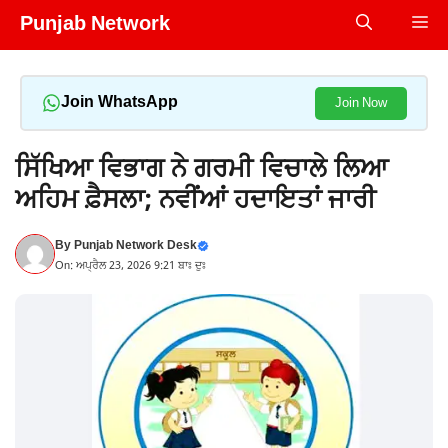
Skip
Punjab Network
Me
to
content
Join WhatsApp
Join Now
ਸਿੱਖਿਆ ਵਿਭਾਗ ਨੇ ਗਰਮੀ ਵਿਚਾਲੇ ਲਿਆ
ਅਹਿਮ ਫ਼ੈਸਲਾ; ਨਵੀਂਆਂ ਹਦਾਇਤਾਂ ਜਾਰੀ
By
Punjab Network Desk
On: ਅਪ੍ਰੈਲ 23, 2026 9:21 ਬਾਃ ਦੁਃ