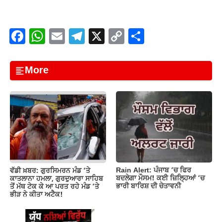
F
W
E
T
X
C
S
a
h
m
el
o
h
c
at
ail
e
p
ar
More
e
s
gr
y
e
b
A
a
Li
o
p
m
n
o
p
k
k
Rain Alert: ਪੰਜਾਬ ‘ਚ ਫਿਰ
ਵੱਡੀ ਖ਼ਬਰ: ਗੁਰਸਿਮਰਨ ਮੰਡ ‘ਤੇ
ਬਦਲੇਗਾ ਮੌਸਮ! ਕਈ ਜ਼ਿਲ੍ਹਿਆਂ ‘ਚ
ਕਾਤਲਾਨਾ ਹਮਲਾ, ਗੁਰਦੁਆਰਾ ਸਾਹਿਬ
ਭਾਰੀ ਬਾਰਿਸ਼ ਦੀ ਚੇਤਾਵਨੀ
ਤੋਂ ਮੱਥ ਟੇਕ ਕੇ ਆ ਪਰਤ ਰਹੇ ਮੰਡ ‘ਤੇ
ਭੀੜ ਨੇ ਕੀਤਾ ਅਟੈਕ!