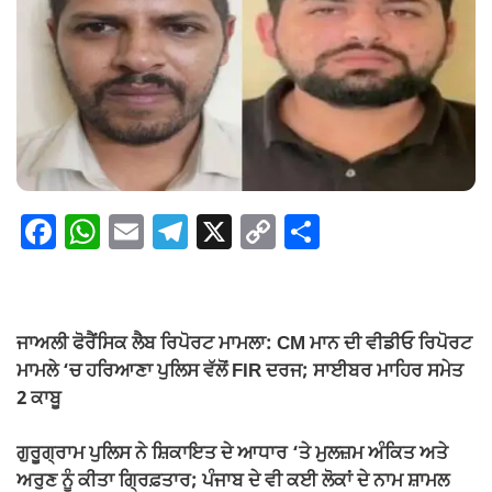
F
W
E
T
X
C
S
a
h
m
el
o
h
c
at
ail
e
p
ar
e
s
gr
y
e
ਜਾਅਲੀ ਫੋਰੈਂਸਿਕ ਲੈਬ ਰਿਪੋਰਟ ਮਾਮਲਾ: CM ਮਾਨ ਦੀ ਵੀਡੀਓ ਰਿਪੋਰਟ
b
A
a
Li
ਮਾਮਲੇ ‘ਚ ਹਰਿਆਣਾ ਪੁਲਿਸ ਵੱਲੋਂ FIR ਦਰਜ; ਸਾਈਬਰ ਮਾਹਿਰ ਸਮੇਤ
o
p
m
n
2 ਕਾਬੂ
o
p
k
ਗੁਰੂਗ੍ਰਾਮ ਪੁਲਿਸ ਨੇ ਸ਼ਿਕਾਇਤ ਦੇ ਆਧਾਰ ‘ਤੇ ਮੁਲਜ਼ਮ ਅੰਕਿਤ ਅਤੇ
k
ਅਰੁਣ ਨੂੰ ਕੀਤਾ ਗ੍ਰਿਫ਼ਤਾਰ; ਪੰਜਾਬ ਦੇ ਵੀ ਕਈ ਲੋਕਾਂ ਦੇ ਨਾਮ ਸ਼ਾਮਲ