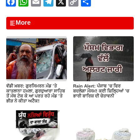
F
W
E
T
X
C
S
a
h
m
el
o
h
c
at
ail
e
p
ar
More
e
s
gr
y
e
b
A
a
Li
o
p
m
n
o
p
k
k
Rain Alert: ਪੰਜਾਬ ‘ਚ ਫਿਰ
ਵੱਡੀ ਖ਼ਬਰ: ਗੁਰਸਿਮਰਨ ਮੰਡ ‘ਤੇ
ਬਦਲੇਗਾ ਮੌਸਮ! ਕਈ ਜ਼ਿਲ੍ਹਿਆਂ ‘ਚ
ਕਾਤਲਾਨਾ ਹਮਲਾ, ਗੁਰਦੁਆਰਾ ਸਾਹਿਬ
ਭਾਰੀ ਬਾਰਿਸ਼ ਦੀ ਚੇਤਾਵਨੀ
ਤੋਂ ਮੱਥ ਟੇਕ ਕੇ ਆ ਪਰਤ ਰਹੇ ਮੰਡ ‘ਤੇ
ਭੀੜ ਨੇ ਕੀਤਾ ਅਟੈਕ!