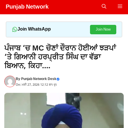
Skip
Punjab Network
Me
to
content
Join WhatsApp
Join Now
ਪੰਜਾਬ ‘ਚ MC ਚੋਣਾਂ ਦੌਰਾਨ ਹੋਈਆਂ ਝੜਪਾਂ
‘ਤੇ ਗਿਆਨੀ ਹਰਪ੍ਰੀਤ ਸਿੰਘ ਦਾ ਵੱਡਾ
ਬਿਆਨ, ਕਿਹਾ….
By
Punjab Network Desk
On: ਮਈ 27, 2026 12:12 ਬਾਃ ਦੁਃ