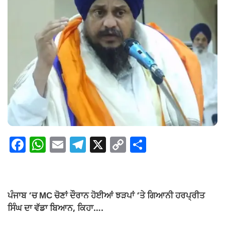
F
W
E
T
X
C
S
a
h
m
el
o
h
c
at
ail
e
p
ar
e
s
gr
y
e
ਪੰਜਾਬ ‘ਚ MC ਚੋਣਾਂ ਦੌਰਾਨ ਹੋਈਆਂ ਝੜਪਾਂ ‘ਤੇ ਗਿਆਨੀ ਹਰਪ੍ਰੀਤ
b
A
a
Li
ਸਿੰਘ ਦਾ ਵੱਡਾ ਬਿਆਨ, ਕਿਹਾ….