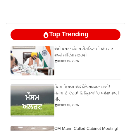
Top Trending
ਵੱਡੀ ਖ਼ਬਰ: ਪੰਜਾਬ ਕੈਬਨਿਟ ਦੀ ਅੱਜ ਹੋਣ
ਵਾਲੀ ਮੀਟਿੰਗ ਮੁਲਤਵੀ
ਅਗਸਤ 10, 2026
ਮੌਸਮ ਵਿਭਾਗ ਵੱਲੋਂ ਯੈਲੋ ਅਲਰਟ ਜਾਰੀ!
ਪੰਜਾਬ ਦੇ ਇਨ੍ਹਾਂ ਜ਼ਿਲ੍ਹਿਆਂ ‘ਚ ਪਵੇਗਾ ਭਾਰੀ
ਮੀਹ
ਅਗਸਤ 10, 2026
CM Mann Called Cabinet Meeting!