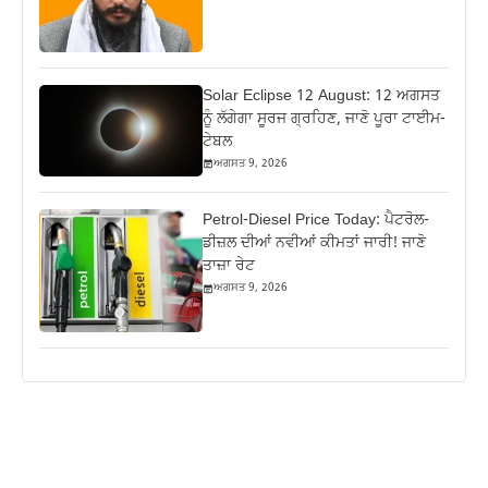
Solar Eclipse 12 August: 12 ਅਗਸਤ
ਨੂੰ ਲੱਗੇਗਾ ਸੂਰਜ ਗ੍ਰਹਿਣ, ਜਾਣੋ ਪੂਰਾ ਟਾਈਮ-
ਟੇਬਲ
ਅਗਸਤ 9, 2026
Petrol-Diesel Price Today: ਪੈਟਰੋਲ-
ਡੀਜ਼ਲ ਦੀਆਂ ਨਵੀਆਂ ਕੀਮਤਾਂ ਜਾਰੀ! ਜਾਣੋ
ਤਾਜ਼ਾ ਰੇਟ
ਅਗਸਤ 9, 2026