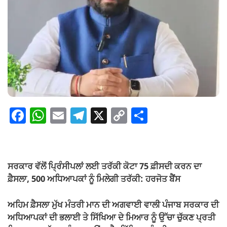
F
W
E
T
X
C
S
a
h
m
el
o
h
c
at
ail
e
p
ar
e
s
gr
y
e
ਸਰਕਾਰ ਵੱਲੋਂ ਪ੍ਰਿੰਸੀਪਲਾਂ ਲਈ ਤਰੱਕੀ ਕੋਟਾ 75 ਫ਼ੀਸਦੀ ਕਰਨ ਦਾ
b
A
a
Li
ਫ਼ੈਸਲਾ, 500 ਅਧਿਆਪਕਾਂ ਨੂੰ ਮਿਲੇਗੀ ਤਰੱਕੀ: ਹਰਜੋਤ ਬੈਂਸ
o
p
m
n
ਅਹਿਮ ਫ਼ੈਸਲਾ ਮੁੱਖ ਮੰਤਰੀ ਮਾਨ ਦੀ ਅਗਵਾਈ ਵਾਲੀ ਪੰਜਾਬ ਸਰਕਾਰ ਦੀ
o
p
k
ਅਧਿਆਪਕਾਂ ਦੀ ਭਲਾਈ ਤੇ ਸਿੱਖਿਆ ਦੇ ਮਿਆਰ ਨੂੰ ਉੱਚਾ ਚੁੱਕਣ ਪ੍ਰਤੀ