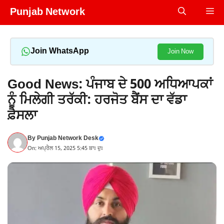
Skip
Punjab Network
Me
to
content
Join WhatsApp
Join Now
Good News: ਪੰਜਾਬ ਦੇ 500 ਅਧਿਆਪਕਾਂ
ਨੂੰ ਮਿਲੇਗੀ ਤਰੱਕੀ: ਹਰਜੋਤ ਬੈਂਸ ਦਾ ਵੱਡਾ
ਫ਼ੈਸਲਾ
By
Punjab Network Desk
On: ਅਪ੍ਰੈਲ 15, 2025 5:45 ਬਾਃ ਦੁਃ