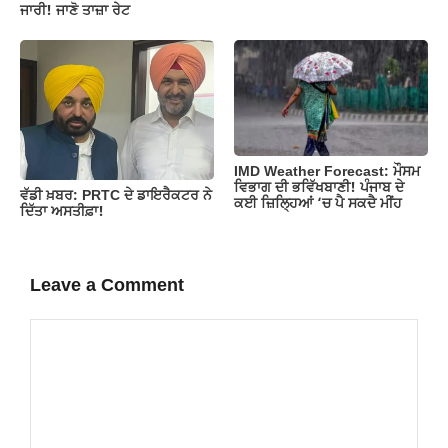
ਜਾਰੀ! ਜਾਣੋ ਤਾਜ਼ਾ ਰੇਟ
IMD Weather Forecast: ਮੌਸਮ
ਵਿਭਾਗ ਦੀ ਭਵਿੱਖਬਾਣੀ! ਪੰਜਾਬ ਦੇ
ਵੱਡੀ ਖ਼ਬਰ: PRTC ਦੇ ਡਾਇਰੈਕਟਰ ਨੇ
ਕਈ ਜ਼ਿਲ੍ਹਿਆਂ ‘ਚ ਪੈ ਸਕਦੈ ਮੀਂਹ
ਦਿੱਤਾ ਅਸਤੀਫ਼ਾ!
Leave a Comment
Comment