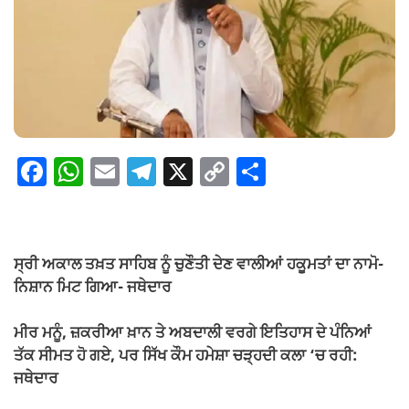
F
W
E
T
X
C
S
a
h
m
el
o
h
c
at
ail
e
p
ar
e
s
gr
y
e
ਸ੍ਰੀ ਅਕਾਲ ਤਖ਼ਤ ਸਾਹਿਬ ਨੂੰ ਚੁਣੌਤੀ ਦੇਣ ਵਾਲੀਆਂ ਹਕੂਮਤਾਂ ਦਾ ਨਾਮੋ-
b
A
a
Li
ਨਿਸ਼ਾਨ ਮਿਟ ਗਿਆ- ਜਥੇਦਾਰ
o
p
m
n
ਮੀਰ ਮਨੂੰ, ਜ਼ਕਰੀਆ ਖ਼ਾਨ ਤੇ ਅਬਦਾਲੀ ਵਰਗੇ ਇਤਿਹਾਸ ਦੇ ਪੰਨਿਆਂ
o
p
k
ਤੱਕ ਸੀਮਤ ਹੋ ਗਏ, ਪਰ ਸਿੱਖ ਕੌਮ ਹਮੇਸ਼ਾ ਚੜ੍ਹਦੀ ਕਲਾ ‘ਚ ਰਹੀ:
k
ਜਥੇਦਾਰ