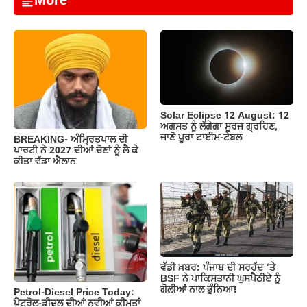
More
e
s
gr
y
e
b
A
a
Li
o
p
m
n
o
p
k
k
Solar Eclipse 12 August: 12
ਅਗਸਤ ਨੂੰ ਲੱਗੇਗਾ ਸੂਰਜ ਗ੍ਰਹਿਣ,
ਜਾਣੋ ਪੂਰਾ ਟਾਈਮ-ਟੇਬਲ
BREAKING- ਅੰਮ੍ਰਿਤਪਾਲ ਦੀ
ਪਾਰਟੀ ਨੇ 2027 ਦੀਆਂ ਚੋਣਾਂ ਨੂੰ ਲੈ ਕੇ
ਕੀਤਾ ਵੱਡਾ ਐਲਾਨ
ਵੱਡੀ ਖ਼ਬਰ: ਪੰਜਾਬ ਦੀ ਸਰਹੱਦ ‘ਤੇ
BSF ਨੇ ਪਾਕਿਸਤਾਨੀ ਘੁਸਪੈਠੀਏ ਨੂੰ
ਗੋਲੀਆਂ ਨਾਲ ਭੁੰਨਿਆ!
Petrol-Diesel Price Today:
ਪੈਟਰੋਲ-ਡੀਜ਼ਲ ਦੀਆਂ ਨਵੀਆਂ ਕੀਮਤਾਂ