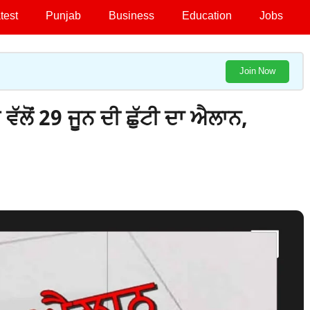
test
Punjab
Business
Education
Jobs
Join Now
ਲੋਂ 29 ਜੂਨ ਦੀ ਛੁੱਟੀ ਦਾ ਐਲਾਨ,