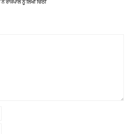
ਨੇ ਰਾਜਪਾਲ ਨੂੰ ਲਿਖੀ ਚਿੱਠੀ