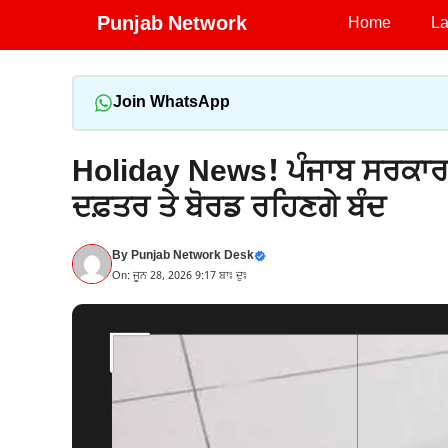
Skip
Punjab Network
Home
La
to
content
Join WhatsApp
Holiday News! ਪੰਜਾਬ ਸਰਕਾਰ ਵੱ
ਦਫ਼ਤਰ ਤੇ ਬੋਰਡ ਰਹਿਣਗੇ ਬੰਦ
By
Punjab Network Desk
On: ਜੂਨ 28, 2026 9:17 ਬਾਃ ਦੁਃ