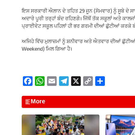
ਇਸ ਸਰਕਾਰੀ ਐਲਾਨ ਦੇ ਤਹਿਤ 29 ਜੂਨ (ਸੋਮਵਾਰ) ਨੂੰ ਸੂਬੇ ਦੇ ਸ
ਅਦਾਰੇ ਪੂਰੀ ਤਰ੍ਹਾਂ ਬੰਦ ਰਹਿਣਗੇ। ਜਿੱਥੋਂ ਤੱਕ ਸਕੂਲਾਂ ਅਤੇ ਕਾਲ
ਪ੍ਰਾਈਵੇਟ ਸਕੂਲ ਪਹਿਲਾਂ ਹੀ ਭਰ ਗਰਮੀ ਦੀਆਂ ਛੁੱਟੀਆਂ ਕਰਕੇ ਬ
ਅਜਿਹੇ ਵਿੱਚ ਮੁਲਾਜ਼ਮਾਂ ਨੂੰ ਸ਼ਨੀਵਾਰ ਅਤੇ ਐਤਵਾਰ ਦੀਆਂ ਛੁੱਟੀਆ
Weekend) ਮਿਲ ਗਿਆ ਹੈ।
F
W
E
T
X
C
S
a
h
m
el
o
h
c
at
ail
e
p
ar
More
e
s
gr
y
e
b
A
a
Li
o
p
m
n