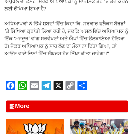
ਅਪ੍ਰੈਲ ਦਾ ਟੈਸਟ ਸਿਰਫ਼ ਅਧਿਆਪਕਾਂ ਨੂੰ ਮਾਨਸਿਕ ਤੌਰ ‘ਤੇ ਤੰਗ ਕਰਨ
ਲਈ ਰੱਖਿਆ ਗਿਆ ਹੈ?
ਅਧਿਆਪਕਾਂ ਨੇ ਤਿੱਖੇ ਸ਼ਬਦਾਂ ਵਿੱਚ ਕਿਹਾ ਕਿ, ਸਰਕਾਰ ਫਲੈਕਸ ਬੋਰਡਾਂ
‘ਤੇ ਸਿੱਖਿਆ ਕ੍ਰਾਂਤੀ ਲਿਆ ਰਹੀ ਹੈ, ਜਦਕਿ ਅਸਲ ਵਿੱਚ ਅਧਿਆਪਕ ਨੂੰ
ਇੱਕ ‘ਮਜ਼ਦੂਰ’ ਵਾਂਗ ਸਰਵੇਖਣਾਂ ਅਤੇ ਐਪਾਂ ਵਿੱਚ ਉਲਝਾਇਆ ਹੋਇਆ
ਹੈ। ਜੇਕਰ ਅਧਿਆਪਕ ਨੂੰ ਸਾਹ ਲੈਣ ਦਾ ਮੌਕਾ ਨਾ ਦਿੱਤਾ ਗਿਆ, ਤਾਂ
ਆਉਣ ਵਾਲੇ ਦਿਨਾਂ ਵਿੱਚ ਸੰਘਰਸ਼ ਹੋਰ ਤਿੱਖਾ ਕੀਤਾ ਜਾਵੇਗਾ।”
F
W
E
T
X
C
S
a
h
m
el
o
h
c
at
ail
e
p
ar
More
e
s
gr
y
e
b
A
a
Li
o
p
m
n