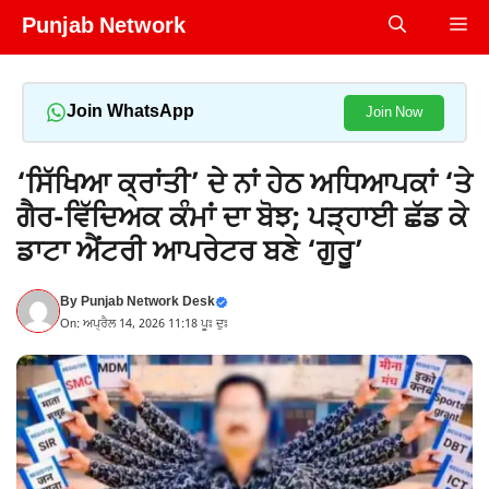
Skip
Punjab Network
Me
to
content
Join WhatsApp
Join Now
‘ਸਿੱਖਿਆ ਕ੍ਰਾਂਤੀ’ ਦੇ ਨਾਂ ਹੇਠ ਅਧਿਆਪਕਾਂ ‘ਤੇ
ਗੈਰ-ਵਿੱਦਿਅਕ ਕੰਮਾਂ ਦਾ ਬੋਝ; ਪੜ੍ਹਾਈ ਛੱਡ ਕੇ
ਡਾਟਾ ਐਂਟਰੀ ਆਪਰੇਟਰ ਬਣੇ ‘ਗੁਰੂ’
By
Punjab Network Desk
On: ਅਪ੍ਰੈਲ 14, 2026 11:18 ਪੂਃ ਦੁਃ