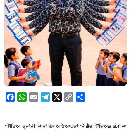
F
W
E
T
X
C
S
a
h
m
el
o
h
c
at
ail
e
p
ar
e
s
gr
y
e
‘ਸਿੱਖਿਆ ਕ੍ਰਾਂਤੀ’ ਦੇ ਨਾਂ ਹੇਠ ਅਧਿਆਪਕਾਂ ‘ਤੇ ਗੈਰ-ਵਿੱਦਿਅਕ ਕੰਮਾਂ ਦਾ