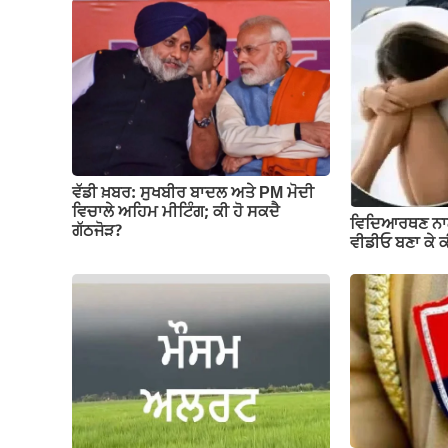
b
A
a
Li
o
p
m
n
o
p
k
k
ਵੱਡੀ ਖ਼ਬਰ: ਸੁਖਬੀਰ ਬਾਦਲ ਅਤੇ PM ਮੋਦੀ
ਵਿਚਾਲੇ ਅਹਿਮ ਮੀਟਿੰਗ; ਕੀ ਹੋ ਸਕਦੈ
ਵਿਦਿਆਰਥਣ ਨਾ
ਗੱਠਜੋੜ?
ਵੀਡੀਓ ਬਣਾ ਕੇ 