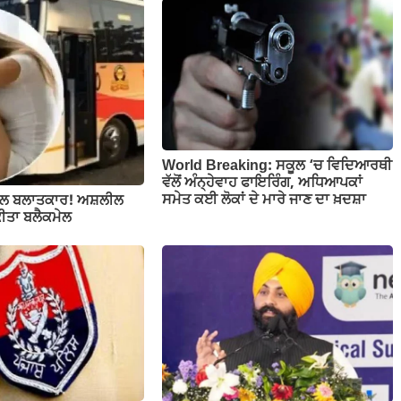
World Breaking: ਸਕੂਲ ‘ਚ ਵਿਦਿਆਰਥੀ
ਵੱਲੋਂ ਅੰਨ੍ਹੇਵਾਹ ਫਾਇਰਿੰਗ, ਅਧਿਆਪਕਾਂ
ਸਮੇਤ ਕਈ ਲੋਕਾਂ ਦੇ ਮਾਰੇ ਜਾਣ ਦਾ ਖ਼ਦਸ਼ਾ
ਲ ਬਲਾਤਕਾਰ! ਅਸ਼ਲੀਲ
ਕੀਤਾ ਬਲੈਕਮੇਲ