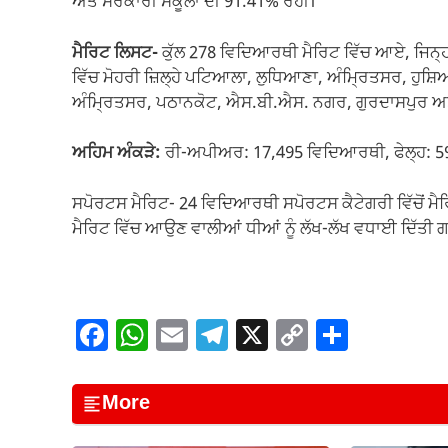
ਅਤੇ ਸਰਕਾਰੀ ਸਕੂਲਾਂ ਦੀ 91.41% ਰਹੀ।
ਮੈਰਿਟ ਲਿਸਟ-
ਕੁੱਲ 278 ਵਿਦਿਆਰਥੀ ਮੈਰਿਟ ਵਿੱਚ ਆਏ, ਜਿਨ੍ਹਾਂ
ਵਿੱਚ ਮੋਹਰੀ ਜ਼ਿਲ੍ਹੇ ਪਟਿਆਲਾ, ਲੁਧਿਆਣਾ, ਅੰਮ੍ਰਿਤਸਰ, ਹੁਸ਼
ਅੰਮ੍ਰਿਤਸਰ, ਪਠਾਨਕੋਟ, ਐਸ.ਬੀ.ਐਸ. ਨਗਰ, ਗੁਰਦਾਸਪੁਰ ਅ
ਅਹਿਮ ਅੰਕੜੇ:
ਰੀ-ਅਪੀਅਰ: 17,495 ਵਿਦਿਆਰਥੀ, ਫੇਲ੍ਹ: 
ਸਪੋਰਟਸ ਮੈਰਿਟ- 24 ਵਿਦਿਆਰਥੀ ਸਪੋਰਟਸ ਕੈਟੇਗਰੀ ਵਿੱਚੋਂ ਮੈ
ਮੈਰਿਟ ਵਿੱਚ ਆਉਣ ਵਾਲੀਆਂ ਧੀਆਂ ਨੂੰ ਲੱਖ-ਲੱਖ ਵਧਾਈ ਦਿੱਤੀ 
F
W
E
T
X
C
S
a
h
m
el
o
h
c
at
ail
e
p
ar
More
e
s
gr
y
e