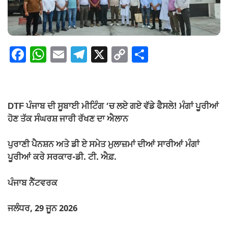
F
W
E
T
X
C
S
a
h
m
el
o
h
c
at
ail
e
p
ar
e
s
gr
y
e
DTF ਪੰਜਾਬ ਦੀ ਸੂਬਾਈ ਮੀਟਿੰਗ ‘ਚ ਲਏ ਗਏ ਵੱਡੇ ਫੈਸਲੇ! ਮੰਗਾਂ ਪੂਰੀਆਂ
b
A
a
Li
ਹੋਣ ਤੱਕ ਸੰਘਰਸ਼ ਜਾਰੀ ਰੱਖਣ ਦਾ ਐਲਾਨ
o
p
m
n
ਪੁਰਾਣੀ ਪੈਨਸ਼ਨ ਅਤੇ ਡੀ ਏ ਸਮੇਤ ਮੁਲਾਜ਼ਮਾਂ ਦੀਆਂ ਸਾਰੀਆਂ ਮੰਗਾਂ
o
p
k
ਪੂਰੀਆਂ ਕਰੇ ਸਰਕਾਰ-ਡੀ. ਟੀ. ਐਫ਼.
k
ਪੰਜਾਬ ਨੈੱਟਵਰਕ
ਜਲੰਧਰ, 29 ਜੂਨ 2026