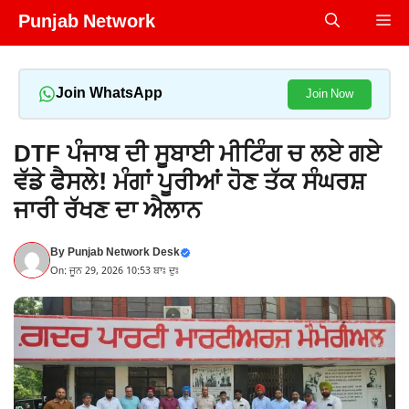
Skip
Punjab Network
Me
to
content
Join WhatsApp
Join Now
DTF ਪੰਜਾਬ ਦੀ ਸੂਬਾਈ ਮੀਟਿੰਗ ਚ ਲਏ ਗਏ
ਵੱਡੇ ਫੈਸਲੇ! ਮੰਗਾਂ ਪੂਰੀਆਂ ਹੋਣ ਤੱਕ ਸੰਘਰਸ਼
ਜਾਰੀ ਰੱਖਣ ਦਾ ਐਲਾਨ
By
Punjab Network Desk
On: ਜੂਨ 29, 2026 10:53 ਬਾਃ ਦੁਃ