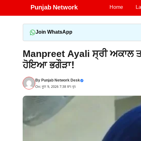
Skip
Punjab Network
Home
La
to
content
Join WhatsApp
Manpreet Ayali ਸ੍ਰੀ ਅਕਾਲ ਤਖ਼ਤ 
ਹੋਇਆ ਭਗੌੜਾ!
By
Punjab Network Desk
On: ਜੂਨ 9, 2026 7:38 ਬਾਃ ਦੁਃ