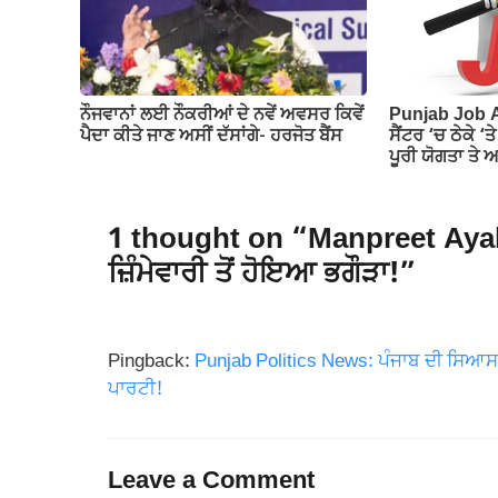
ਨੌਜਵਾਨਾਂ ਲਈ ਨੌਕਰੀਆਂ ਦੇ ਨਵੇਂ ਅਵਸਰ ਕਿਵੇਂ
Punjab Job Al
ਪੈਦਾ ਕੀਤੇ ਜਾਣ ਅਸੀਂ ਦੱਸਾਂਗੇ- ਹਰਜੋਤ ਬੈਂਸ
ਸੈਂਟਰ ‘ਚ ਠੇਕੇ ‘
ਪੂਰੀ ਯੋਗਤਾ ਤੇ
1 thought on “Manpreet Ayali 
ਜ਼ਿੰਮੇਵਾਰੀ ਤੋਂ ਹੋਇਆ ਭਗੌੜਾ!”
Pingback:
Punjab Politics News: ਪੰਜਾਬ ਦੀ ਸਿਆ
ਪਾਰਟੀ!
Leave a Comment