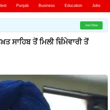
test
Punjab
Business
Education
Jobs
Join Now
ਸਾਹਿਬ ਤੋਂ ਮਿਲੀ ਜ਼ਿੰਮੇਵਾਰੀ ਤੋਂ