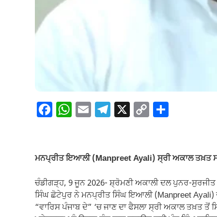
F
W
E
T
X
C
S
a
h
m
el
o
h
c
at
ail
e
p
ar
e
s
gr
y
e
ਮਨਪ੍ਰੀਤ ਇਆਲੀ (Manpreet Ayali) ਸ੍ਰੀ ਅਕਾਲ ਤਖ਼ਤ ਸਾਹਿਬ
b
A
a
Li
o
p
m
n
ਚੰਡੀਗੜ੍ਹ, 9 ਜੂਨ 2026- ਸ਼੍ਰੋਮਣੀ ਅਕਾਲੀ ਦਲ ਪੁਨਰ-ਸੁਰਜੀਤ 
ਸਿੰਘ ਛੋਟੇਪੁਰ ਨੇ ਮਨਪ੍ਰੀਤ ਸਿੰਘ ਇਆਲੀ (Manpreet Ayali
o
p
k
“ਵਾਰਿਸ ਪੰਜਾਬ ਦੇ” ‘ਚ ਜਾਣ ਦਾ ਫੈਸਲਾ ਸ੍ਰੀ ਅਕਾਲ ਤਖ਼ਤ ਤੋਂ ਸ