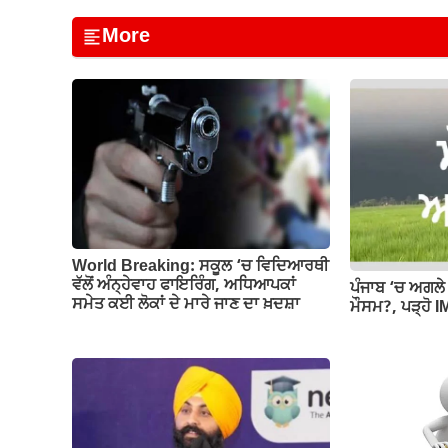
c
at
ail
e
p
ar
More
e
s
gr
y
e
b
A
a
Li
o
p
m
n
o
p
k
k
World Breaking: ਸਕੂਲ ‘ਚ ਵਿਦਿਆਰਥੀ
ਵੱਲੋਂ ਅੰਨ੍ਹੇਵਾਹ ਫਾਇਰਿੰਗ, ਅਧਿਆਪਕਾਂ
ਪੰਜਾਬ ‘ਚ ਅਗਲੇ 
ਸਮੇਤ ਕਈ ਲੋਕਾਂ ਦੇ ਮਾਰੇ ਜਾਣ ਦਾ ਖ਼ਦਸ਼ਾ
ਮੌਸਮ?, ਪੜ੍ਹੋ