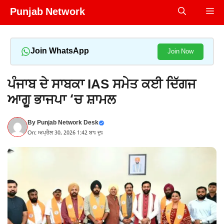
Skip
Punjab Network
Me
to
content
Join WhatsApp
Join Now
ਪੰਜਾਬ ਦੇ ਸਾਬਕਾ IAS ਸਮੇਤ ਕਈ ਦਿੱਗਜ
ਆਗੂ ਭਾਜਪਾ ‘ਚ ਸ਼ਾਮਲ
By
Punjab Network Desk
On: ਅਪ੍ਰੈਲ 30, 2026 1:42 ਬਾਃ ਦੁਃ