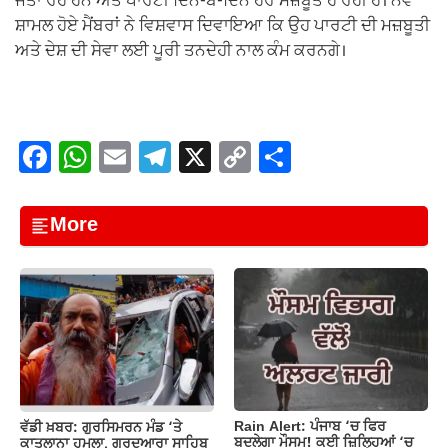
ਜਤਾ ਰਹੇ ਹਨ ਅਤੇ ਪਾਰਟੀ ਦਿਨ-ਬ-ਦਿਨ ਹੋਰ ਮਜ਼ਬੂਤ ਹੋ ਰਹੀ ਹੈ। ਨਵੇਂ
ਸ਼ਾਮਲ ਹੋਏ ਮੈਂਬਰਾਂ ਨੇ ਵਿਸ਼ਵਾਸ ਦਿਵਾਇਆ ਕਿ ਉਹ ਪਾਰਟੀ ਦੀ ਮਜ਼ਬੂਤੀ
ਅਤੇ ਦੇਸ਼ ਦੀ ਸੇਵਾ ਲਈ ਪੂਰੀ ਤਨਦੇਹੀ ਨਾਲ ਕੰਮ ਕਰਨਗੇ।
F
W
E
T
X
C
S
a
h
m
el
o
h
c
at
ail
e
p
ar
More
e
s
gr
y
e
b
A
a
Li
o
p
m
n
o
p
k
k
Rain Alert: ਪੰਜਾਬ ‘ਚ ਫਿਰ
ਵੱਡੀ ਖ਼ਬਰ: ਗੁਰਸਿਮਰਨ ਮੰਡ ‘ਤੇ
ਬਦਲੇਗਾ ਮੌਸਮ! ਕਈ ਜ਼ਿਲ੍ਹਿਆਂ ‘ਚ
ਕਾਤਲਾਨਾ ਹਮਲਾ, ਗੁਰਦੁਆਰਾ ਸਾਹਿਬ