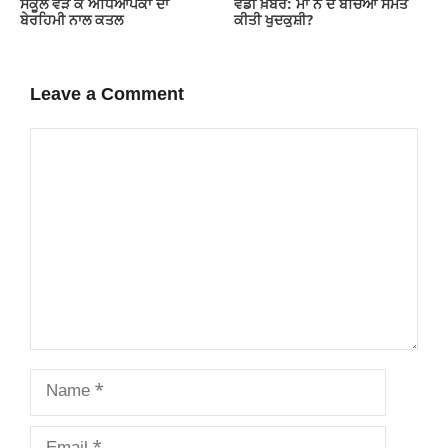
ਸਕੂਲ ਵੜ ਕੇ ਅਧਿਆਪਕਾ ਦਾ
ਵੱਡੀ ਖ਼ਬਰ: ਮਾਂ ਨੇ ਦੋ ਬੱਚਿਆਂ ਸਮੇਤ
ਬੇਰਹਿਮੀ ਨਾਲ ਕਤਲ
ਕੀਤੀ ਖੁਦਕੁਸ਼ੀ?
Leave a Comment
Comment
Name
Email