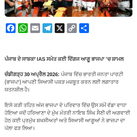
F
W
E
T
X
C
S
a
h
m
el
o
h
c
at
ail
e
p
ar
e
s
gr
y
e
ਪੰਜਾਬ ਦੇ ਸਾਬਕਾ IAS ਸਮੇਤ ਕਈ ਦਿੱਗਜ ਆਗੂ ਭਾਜਪਾ ‘ਚ ਸ਼ਾਮਲ
b
A
a
Li
o
p
m
n
ਚੰਡੀਗੜ੍ਹ 30 ਅਪ੍ਰੈਲ 2026:
ਪੰਜਾਬ ਵਿੱਚ ਭਾਰਤੀ ਜਨਤਾ ਪਾਰਟੀ
(ਭਾਜਪਾ) ਆਪਣੀ ਸਿਆਸੀ ਪਕੜ ਮਜ਼ਬੂਤ ਕਰਨ ਲਈ ਲਗਾਤਾਰ
o
p
k
ਯਤਨਸ਼ੀਲ ਹੈ।
k
ਇਸੇ ਕੜੀ ਤਹਿਤ ਅੱਜ ਭਾਜਪਾ ਦੇ ਪਰਿਵਾਰ ਵਿੱਚ ਉਸ ਸਮੇਂ ਵੱਡਾ ਵਾਧਾ
ਹੋਇਆ ਜਦੋਂ ਹਰਿਆਣਾ ਦੇ ਮੁੱਖ ਮੰਤਰੀ ਨਾਇਬ ਸਿੰਘ ਸੈਣੀ ਦੀ ਅਗਵਾਈ
ਹੇਠ ਕਈ ਪ੍ਰਮੁੱਖ ਸ਼ਖਸੀਅਤਾਂ ਅਤੇ ਸਿਆਸੀ ਆਗੂਆਂ ਨੇ ਭਾਜਪਾ ਦਾ
ਪੱਲਾ ਫੜ ਲਿਆ।