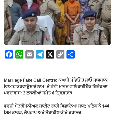
F
W
E
T
X
C
S
a
h
m
el
o
h
c
at
ail
e
p
ar
e
s
gr
y
e
Marriage Fake Call Centre: ਕੁਆਰੇ ਮੁੰਡਿਓਂ ਹੋ ਜਾਓ ਸਾਵਧਾਨ!
b
A
a
Li
ਵਿਆਹ ਕਰਵਾਉਣ ਦੇ ਨਾਮ ‘ਤੇ ਠੱਗੀ ਮਾਰਨ ਵਾਲੇ ਹਾਈਟੈਕ ਗਿਰੋਹ ਦਾ
o
p
m
n
ਪਰਦਾਫਾਸ਼; 3 ਲੜਕੀਆਂ ਸਮੇਤ 6 ਗ੍ਰਿਫ਼ਤਾਰ
o
p
k
ਫਰਜ਼ੀ ਮੈਟਰੀਮੋਨੀਅਲ ਸਾਈਟ ਰਾਹੀਂ ਵਿਛਾਇਆ ਜਾਲ; ਪੁਲਿਸ ਨੇ 144
k
ਸਿਮ ਕਾਰਡ, ਲੈਪਟਾਪ ਅਤੇ ਮੋਬਾਈਲ ਕੀਤੇ ਬਰਾਮਦ