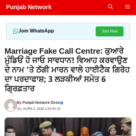
Skip
Punjab Network
Me
to
content
Join WhatsApp
Join Now
Marriage Fake Call Centre: ਕੁਆਰੇ
ਮੁੰਡਿਓਂ ਹੋ ਜਾਓ ਸਾਵਧਾਨ! ਵਿਆਹ ਕਰਵਾਉਣ
ਦੇ ਨਾਮ ‘ਤੇ ਠੱਗੀ ਮਾਰਨ ਵਾਲੇ ਹਾਈਟੈਕ ਗਿਰੋਹ
ਦਾ ਪਰਦਾਫਾਸ਼; 3 ਲੜਕੀਆਂ ਸਮੇਤ 6
ਗ੍ਰਿਫ਼ਤਾਰ
By
Punjab Network Desk
On: ਅਪ੍ਰੈਲ 3, 2026 2:29 ਬਾਃ ਦੁਃ