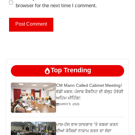
browser for the next time I comment.
Top Trending
CM Mann Called Cabinet Meeting!
ਵੱਡੀ ਖ਼ਬਰ: ਪੰਜਾਬ ਕੈਬਨਿਟ ਦੀ ਕੱਲ੍ਹ ਹੋਵੇਗੀ
ਅਹਿਮ ਮੀਟਿੰਗ!
ਅਗਸਤ 9, 2026
ਪਾਸ਼-ਹੰਸ ਰਾਜ ਯਾਦਗਾਰ ‘ਤੇ ਕਬਜ਼ਾ ਕਰਨ
ਦੀਆਂ ਕੋਸ਼ਿਸ਼ਾਂ ਨਾਕਾਮ ਕਰਨ ਦਾ ਸੱਦਾ