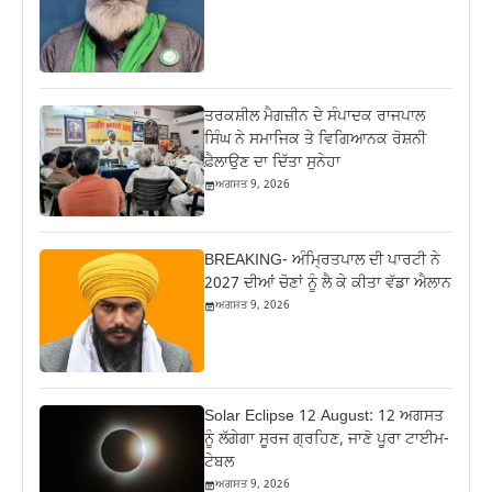
ਤਰਕਸ਼ੀਲ ਮੈਗਜ਼ੀਨ ਦੇ ਸੰਪਾਦਕ ਰਾਜਪਾਲ
ਸਿੰਘ ਨੇ ਸਮਾਜਿਕ ਤੇ ਵਿਗਿਆਨਕ ਰੋਸ਼ਨੀ
ਫ਼ੈਲਾਉਣ ਦਾ ਦਿੱਤਾ ਸੁਨੇਹਾ
ਅਗਸਤ 9, 2026
BREAKING- ਅੰਮ੍ਰਿਤਪਾਲ ਦੀ ਪਾਰਟੀ ਨੇ
2027 ਦੀਆਂ ਚੋਣਾਂ ਨੂੰ ਲੈ ਕੇ ਕੀਤਾ ਵੱਡਾ ਐਲਾਨ
ਅਗਸਤ 9, 2026
Solar Eclipse 12 August: 12 ਅਗਸਤ
ਨੂੰ ਲੱਗੇਗਾ ਸੂਰਜ ਗ੍ਰਹਿਣ, ਜਾਣੋ ਪੂਰਾ ਟਾਈਮ-
ਟੇਬਲ
ਅਗਸਤ 9, 2026