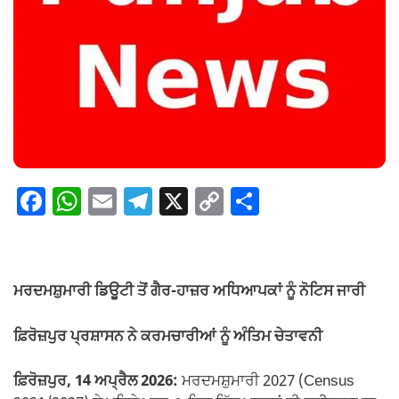
F
W
E
T
X
C
S
a
h
m
el
o
h
c
at
ail
e
p
ar
e
s
gr
y
e
ਮਰਦਮਸ਼ੁਮਾਰੀ ਡਿਊਟੀ ਤੋਂ ਗੈਰ-ਹਾਜ਼ਰ ਅਧਿਆਪਕਾਂ ਨੂੰ ਨੋਟਿਸ ਜਾਰੀ
b
A
a
Li
o
p
m
n
ਫ਼ਿਰੋਜ਼ਪੁਰ ਪ੍ਰਸ਼ਾਸਨ ਨੇ ਕਰਮਚਾਰੀਆਂ ਨੂੰ ਅੰਤਿਮ ਚੇਤਾਵਨੀ
o
p
k
ਫ਼ਿਰੋਜ਼ਪੁਰ, 14 ਅਪ੍ਰੈਲ 2026:
ਮਰਦਮਸ਼ੁਮਾਰੀ 2027 (Census