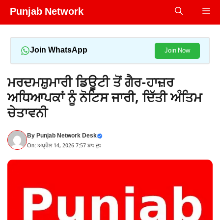
Skip
Punjab Network
Me
to
content
Join WhatsApp
Join Now
ਮਰਦਮਸ਼ੁਮਾਰੀ ਡਿਊਟੀ ਤੋਂ ਗੈਰ-ਹਾਜ਼ਰ
ਅਧਿਆਪਕਾਂ ਨੂੰ ਨੋਟਿਸ ਜਾਰੀ, ਦਿੱਤੀ ਅੰਤਿਮ
ਚੇਤਾਵਨੀ
By
Punjab Network Desk
On: ਅਪ੍ਰੈਲ 14, 2026 7:57 ਬਾਃ ਦੁਃ