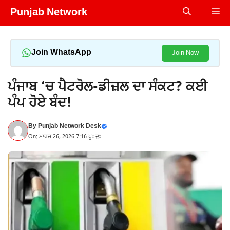
Skip
Punjab Network
Me
to
content
Join WhatsApp
Join Now
ਪੰਜਾਬ ‘ਚ ਪੈਟਰੋਲ-ਡੀਜ਼ਲ ਦਾ ਸੰਕਟ? ਕਈ
ਪੰਪ ਹੋਏ ਬੰਦ!
By
Punjab Network Desk
On: ਮਾਰਚ 26, 2026 7:16 ਪੂਃ ਦੁਃ