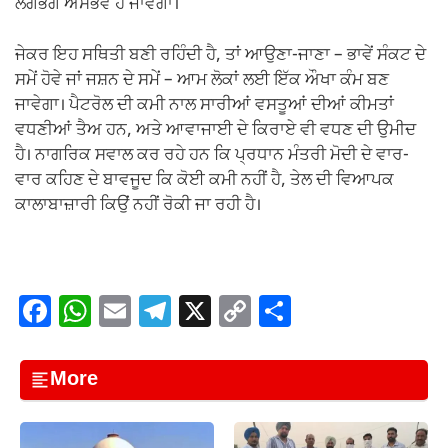
ਲਗਭਗ ਅਸੰਭਵ ਹੋ ਜਾਵੇਗਾ।
ਜੇਕਰ ਇਹ ਸਥਿਤੀ ਬਣੀ ਰਹਿੰਦੀ ਹੈ, ਤਾਂ ਆਉਣਾ-ਜਾਣਾ – ਭਾਵੇਂ ਸੰਕਟ ਦੇ
ਸਮੇਂ ਹੋਵੇ ਜਾਂ ਜਸ਼ਨ ਦੇ ਸਮੇਂ – ਆਮ ਲੋਕਾਂ ਲਈ ਇੱਕ ਔਖਾ ਕੰਮ ਬਣ
ਜਾਵੇਗਾ। ਪੈਟਰੋਲ ਦੀ ਕਮੀ ਨਾਲ ਸਾਰੀਆਂ ਵਸਤੂਆਂ ਦੀਆਂ ਕੀਮਤਾਂ
ਵਧਣੀਆਂ ਤੈਅ ਹਨ, ਅਤੇ ਆਵਾਜਾਈ ਦੇ ਕਿਰਾਏ ਵੀ ਵਧਣ ਦੀ ਉਮੀਦ
ਹੈ। ਨਾਗਰਿਕ ਸਵਾਲ ਕਰ ਰਹੇ ਹਨ ਕਿ ਪ੍ਰਧਾਨ ਮੰਤਰੀ ਮੋਦੀ ਦੇ ਵਾਰ-
ਵਾਰ ਕਹਿਣ ਦੇ ਬਾਵਜੂਦ ਕਿ ਕੋਈ ਕਮੀ ਨਹੀਂ ਹੈ, ਤੇਲ ਦੀ ਵਿਆਪਕ
ਕਾਲਾਬਾਜ਼ਾਰੀ ਕਿਉਂ ਨਹੀਂ ਰੋਕੀ ਜਾ ਰਹੀ ਹੈ।
F
W
E
T
X
C
S
a
h
m
el
o
h
c
at
ail
e
p
ar
More
e
s
gr
y
e
b
A
a
Li