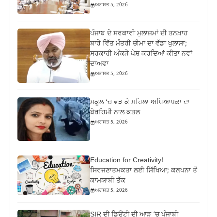
ਅਗਸਤ 5, 2026
ਪੰਜਾਬ ਦੇ ਸਰਕਾਰੀ ਮੁਲਾਜ਼ਮਾਂ ਦੀ ਤਨਖ਼ਾਹ
ਬਾਰੇ ਵਿੱਤ ਮੰਤਰੀ ਚੀਮਾ ਦਾ ਵੱਡਾ ਖੁਲਾਸਾ;
ਸਰਕਾਰੀ ਅੰਕੜੇ ਪੇਸ਼ ਕਰਦਿਆਂ ਕੀਤਾ ਨਵਾਂ
ਦਾਅਵਾ
ਅਗਸਤ 5, 2026
ਸਕੂਲ ‘ਚ ਵੜ ਕੇ ਮਹਿਲਾ ਅਧਿਆਪਕਾ ਦਾ
ਬੇਰਹਿਮੀ ਨਾਲ ਕਤਲ
ਅਗਸਤ 5, 2026
Education for Creativity!
ਸਿਰਜਣਾਤਮਕਤਾ ਲਈ ਸਿੱਖਿਆ; ਕਲਪਨਾ ਤੋਂ
ਕਾਮਯਾਬੀ ਤੱਕ
ਅਗਸਤ 5, 2026
SIR ਦੀ ਡਿਊਟੀ ਦੀ ਆੜ ‘ਚ ਪੰਜਾਬੀ