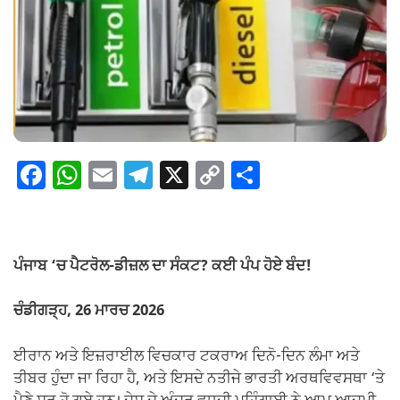
F
W
E
T
X
C
S
a
h
m
el
o
h
c
at
ail
e
p
ar
e
s
gr
y
e
ਪੰਜਾਬ ‘ਚ ਪੈਟਰੋਲ-ਡੀਜ਼ਲ ਦਾ ਸੰਕਟ? ਕਈ ਪੰਪ ਹੋਏ ਬੰਦ!
b
A
a
Li
o
p
m
n
ਚੰਡੀਗੜ੍ਹ, 26 ਮਾਰਚ 2026
o
p
k
ਈਰਾਨ ਅਤੇ ਇਜ਼ਰਾਈਲ ਵਿਚਕਾਰ ਟਕਰਾਅ ਦਿਨੋ-ਦਿਨ ਲੰਮਾ ਅਤੇ
k
ਤੀਬਰ ਹੁੰਦਾ ਜਾ ਰਿਹਾ ਹੈ, ਅਤੇ ਇਸਦੇ ਨਤੀਜੇ ਭਾਰਤੀ ਅਰਥਵਿਵਸਥਾ ‘ਤੇ