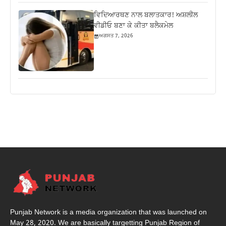
ਵਿਦਿਆਰਥਣ ਨਾਲ ਬਲਾਤਕਾਰ! ਅਸ਼ਲੀਲ
ਵੀਡੀਓ ਬਣਾ ਕੇ ਕੀਤਾ ਬਲੈਕਮੇਲ
ਅਗਸਤ 7, 2026
Punjab Network is a media organization that was launched on
May 28, 2020. We are basically targetting Punjab Region of