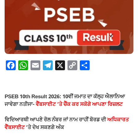
F
W
E
T
X
C
S
a
h
m
el
o
h
c
at
ail
e
p
ar
e
s
gr
y
e
PSEB 10th Result 2026: 10ਵੀਂ ਜਮਾਤ ਦਾ ਕੱਲ੍ਹ ਐਲਾਨਿਆ
b
A
a
Li
ਜਾਵੇਗਾ ਨਤੀਜਾ-
ਵੈੱਬਸਾਈਟ ‘ਤੇ ਚੈੱਕ ਕਰ ਸਕੋਗੇ ਆਪਣਾ ਰਿਜ਼ਲਟ
o
p
m
n
ਵਿਦਿਆਰਥੀ ਆਪਣੇ ਰੋਲ ਨੰਬਰ ਜਾਂ ਨਾਮ ਰਾਹੀਂ ਬੋਰਡ ਦੀ
ਅਧਿਕਾਰਤ
o
p
k
ਵੈੱਬਸਾਈਟ
‘ਤੇ ਦੇਖ ਸਕਣਗੇ ਅੰਕ
k