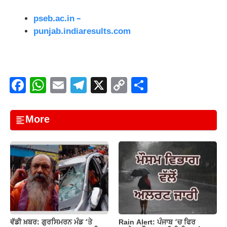
pseb.ac.in –
punjab.indiaresults.com
F
W
E
T
X
C
S
a
h
m
el
o
h
c
at
ail
e
p
ar
More
e
s
gr
y
e
b
A
a
Li
o
p
m
n
o
p
k
k
Rain Alert: ਪੰਜਾਬ ‘ਚ ਫਿਰ
ਵੱਡੀ ਖ਼ਬਰ: ਗੁਰਸਿਮਰਨ ਮੰਡ ‘ਤੇ