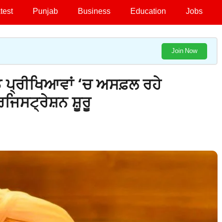
test
Punjab
Business
Education
Jobs
Join Now
ਰਡ ਪ੍ਰੀਖਿਆਵਾਂ ‘ਚ ਅਸਫ਼ਲ ਰਹੇ
ਿਸਟ੍ਰੇਸ਼ਨ ਸ਼ੂਰੂ