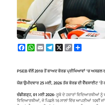
F
W
E
T
X
C
S
a
h
m
el
o
h
c
at
ail
e
p
ar
e
s
gr
y
e
PSEB ਵੱਲੋਂ 2010 ਤੋਂ ਬਾਅਦ ਬੋਰਡ ਪ੍ਰੀਖਿਆਵਾਂ ‘ਚ ਅਸਫ਼ਲ
b
A
a
Li
o
p
m
n
ਯੋਗ ਉਮੀਦਵਾਰ 25 ਮਈ, 2026 ਤੱਕ ਬੋਰਡ ਦੀ ਵੈੱਬਸਾਈਟ ‘ਤੇ
o
p
k
ਚੰਡੀਗੜ੍ਹ, 01 ਮਈ 2026-
ਸੂਬੇ ਦੇ ਹਜ਼ਾਰਾਂ ਵਿਦਿਆਰਥੀਆਂ ਨੂੰ
k
ਵਿਦਿਆਰਥੀਆਂ, ਜੋ ਪਿਛਲੇ 16 ਸਾਲਾਂ ਵਿੱਚ ਆਪਣੀਆਂ 10ਵੀਂ ਜਾਂ 