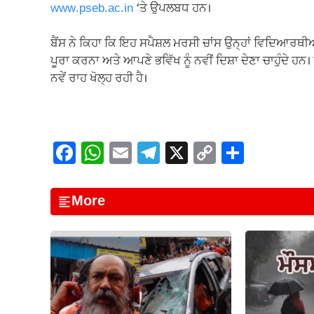
www.pseb.ac.in
‘ਤੇ ਉਪਲਬਧ ਹਨ।
ਬੈਂਸ ਨੇ ਕਿਹਾ ਕਿ ਇਹ ਸਪੈਸ਼ਲ ਮਰਸੀ ਚਾਂਸ ਉਨ੍ਹਾਂ ਵਿਦਿਆਰਥੀਆ
ਪੂਰਾ ਕਰਨਾ ਅਤੇ ਆਪਣੇ ਭਵਿੱਖ ਨੂੰ ਨਵੀਂ ਦਿਸ਼ਾ ਦੇਣਾ ਚਾਹੁੰਦੇ ਹਨ
ਨਵੇਂ ਰਾਹ ਖੋਲ੍ਹ ਰਹੀ ਹੈ।
F
W
E
T
X
C
S
a
h
m
el
o
h
c
at
ail
e
p
ar
More
e
s
gr
y
e
b
A
a
Li
o
p
m
n
o
p
k
k