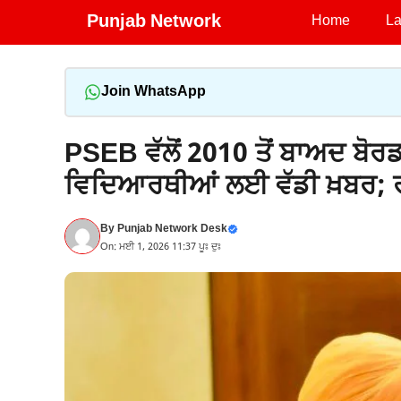
Skip
Punjab Network
Home
La
to
content
Join WhatsApp
PSEB ਵੱਲੋਂ 2010 ਤੋਂ ਬਾਅਦ ਬੋ
ਵਿਦਿਆਰਥੀਆਂ ਲਈ ਵੱਡੀ ਖ਼ਬਰ; ਰਜ
By
Punjab Network Desk
On: ਮਈ 1, 2026 11:37 ਪੂਃ ਦੁਃ