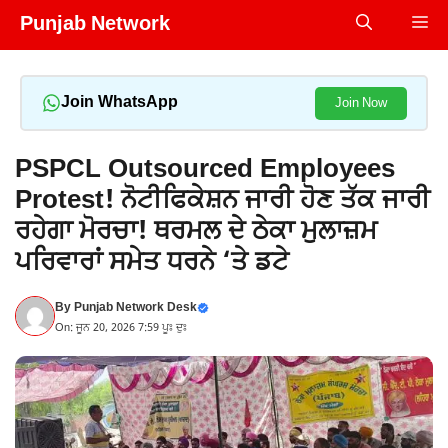
Skip
Punjab Network
Me
to
content
Join WhatsApp
Join Now
PSPCL Outsourced Employees
Protest! ਨੋਟੀਫਿਕੇਸ਼ਨ ਜਾਰੀ ਹੋਣ ਤੱਕ ਜਾਰੀ
ਰਹੇਗਾ ਮੋਰਚਾ! ਥਰਮਲ ਦੇ ਠੇਕਾ ਮੁਲਾਜ਼ਮ
ਪਰਿਵਾਰਾਂ ਸਮੇਤ ਧਰਨੇ ‘ਤੇ ਡਟੇ
By
Punjab Network Desk
On: ਜੂਨ 20, 2026 7:59 ਪੂਃ ਦੁਃ