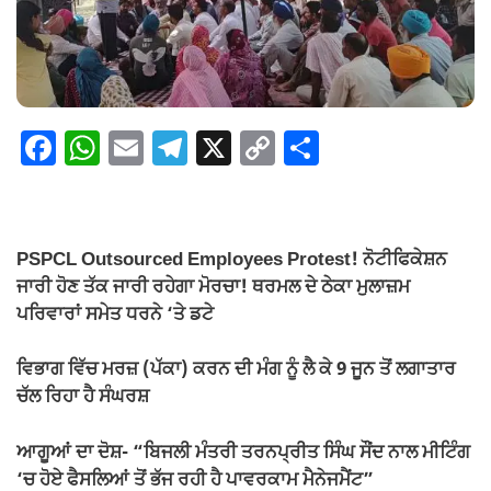
F
W
E
T
X
C
S
a
h
m
el
o
h
c
at
ail
e
p
ar
e
s
gr
y
e
PSPCL Outsourced Employees Protest! ਨੋਟੀਫਿਕੇਸ਼ਨ
b
A
a
Li
ਜਾਰੀ ਹੋਣ ਤੱਕ ਜਾਰੀ ਰਹੇਗਾ ਮੋਰਚਾ! ਥਰਮਲ ਦੇ ਠੇਕਾ ਮੁਲਾਜ਼ਮ
o
p
m
n
ਪਰਿਵਾਰਾਂ ਸਮੇਤ ਧਰਨੇ ‘ਤੇ ਡਟੇ
o
p
k
ਵਿਭਾਗ ਵਿੱਚ ਮਰਜ਼ (ਪੱਕਾ) ਕਰਨ ਦੀ ਮੰਗ ਨੂੰ ਲੈ ਕੇ 9 ਜੂਨ ਤੋਂ ਲਗਾਤਾਰ
k
ਚੱਲ ਰਿਹਾ ਹੈ ਸੰਘਰਸ਼
ਆਗੂਆਂ ਦਾ ਦੋਸ਼- “ਬਿਜਲੀ ਮੰਤਰੀ ਤਰਨਪ੍ਰੀਤ ਸਿੰਘ ਸੌਂਦ ਨਾਲ ਮੀਟਿੰਗ
‘ਚ ਹੋਏ ਫੈਸਲਿਆਂ ਤੋਂ ਭੱਜ ਰਹੀ ਹੈ ਪਾਵਰਕਾਮ ਮੈਨੇਜਮੈਂਟ”