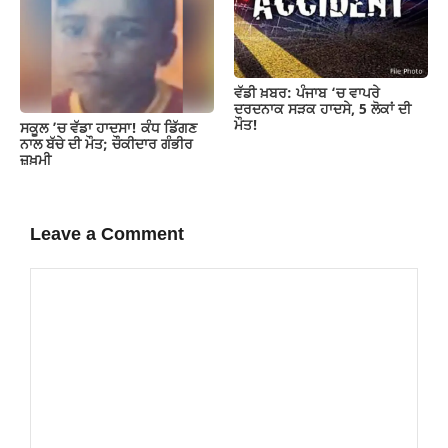
ਵੱਡੀ ਖ਼ਬਰ: ਪੰਜਾਬ ‘ਚ ਵਾਪਰੇ
ਦਰਦਨਾਕ ਸੜਕ ਹਾਦਸੇ, 5 ਲੋਕਾਂ ਦੀ
ਮੌਤ!
ਸਕੂਲ ’ਚ ਵੱਡਾ ਹਾਦਸਾ! ਕੰਧ ਡਿੱਗਣ
ਨਾਲ ਬੱਚੇ ਦੀ ਮੌਤ; ਚੌਕੀਦਾਰ ਗੰਭੀਰ
ਜ਼ਖ਼ਮੀ
Leave a Comment
Comment